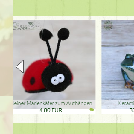
en
Keramikfrosch 12cm
Keram
33.90 EUR
33