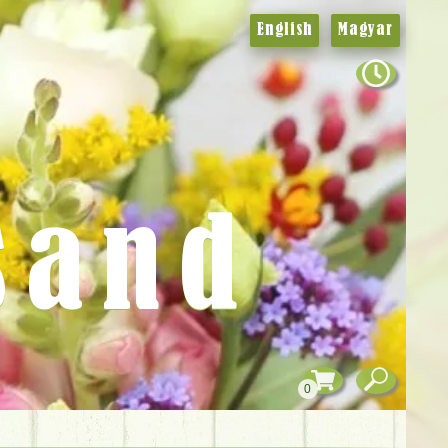
English
Magyar
sand
0