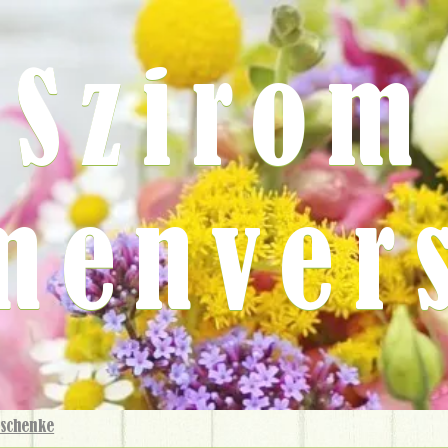
Szirom
menver
schenke