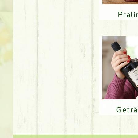
Pral
Getr