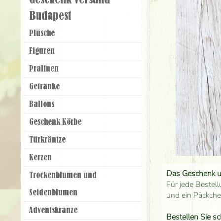
Geschenk Versand
Budapest
Plüsche
Figuren
Pralinen
Getränke
Ballons
Geschenk Körbe
Türkräntze
Kerzen
Das Geschenk 
Trockenblumen und
Für jede Bestell
Seidenblumen
und ein Päckch
Adventskränze
Bestellen Sie sc