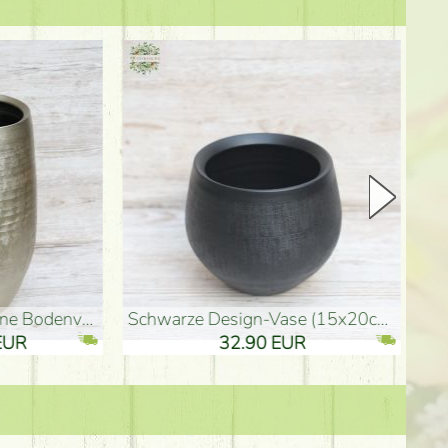
Keramik Vase 35*21cm
Holzfigur für Schulabgänger (10
61.40 EUR
3.80 EUR