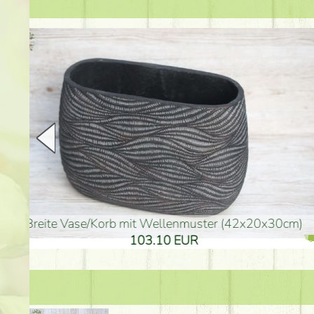
goldenfarbene Vase (40x26cm)
hohe goldenfarbene Bo
94.30 EUR
135.20