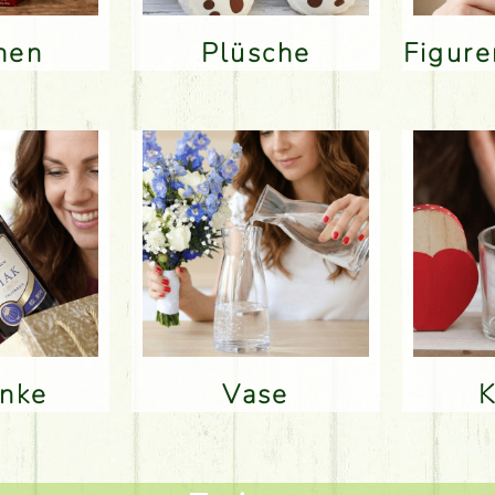
inen
Plüsche
Figur
änke
Vase