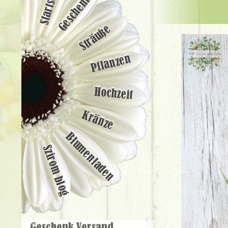
Startseite
Geschenke
Sträuße
Pflanzen
Hochzeit
Kränze
Blumenladen
Szirom blog