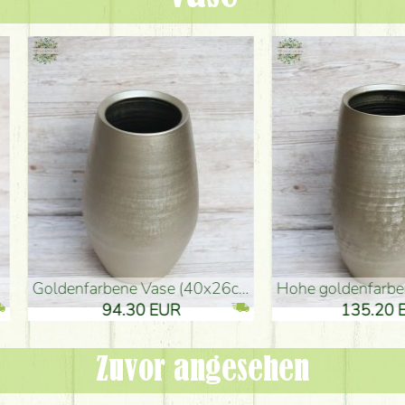
denvase (50x29cm)
schwarze Design-Vase (15x20cm)
 EUR
32.90 EUR
Zuvor angesehen