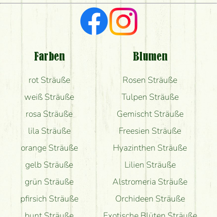
Ich suche rote Rosen, hast du welche?
Welche Rückmeldungen bekomme ich zum
Blumenversand?
Farben
Blumen
Bekomme ich wirklich, was auf dem Bild zu sehen
rot Sträuße
Rosen Sträuße
ist?
weiß Sträuße
Tulpen Sträuße
rosa Sträuße
Gemischt Sträuße
lila Sträuße
Freesien Sträuße
orange Sträuße
Hyazinthen Sträuße
gelb Sträuße
Lilien Sträuße
grün Sträuße
Alstromeria Sträuße
pfirsich Sträuße
Orchideen Sträuße
bunt Sträuße
Exotische Blüten Sträuße