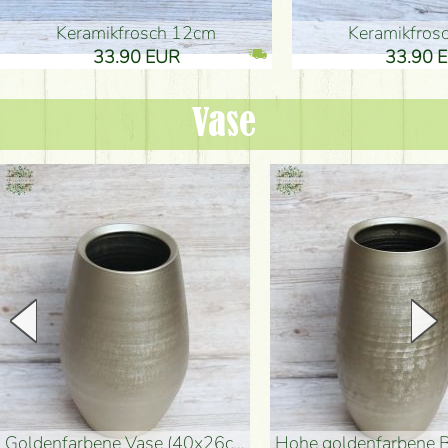
Keramikfrosch 12cm
Keramikfro
33.90 EUR
33.90 
Vase
goldenfarbene Vase (40x26cm)
hohe goldenfarbene Bodenvase