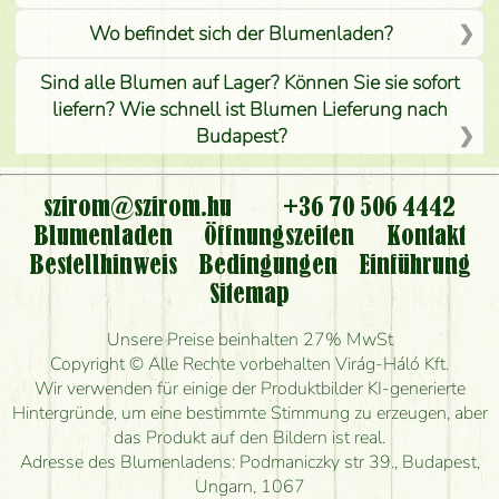
Wo befindet sich der Blumenladen?
Sind alle Blumen auf Lager? Können Sie sie sofort
liefern? Wie schnell ist Blumen Lieferung nach
Budapest?
Ist der Blumenladen non stop geöffnet?
szirom@szirom.hu
+36 70 506 4442
Kann ich den bestellten Blumenstrauß persönlich
Blumenladen
Öffnungszeiten
Kontakt
nehmen oder nur per Blumenversand?
Bestellhinweis
Bedingungen
Einführung
Sitemap
Ist eine Bestellung für ländliche Gebiete möglich?
Unsere Preise beinhalten 27% MwSt
Wie lange kann ich heute Blumen mit Lieferung
Copyright © Alle Rechte vorbehalten Virág-Háló Kft.
bestellen?
Wir verwenden für einige der Produktbilder KI-generierte
Hintergründe, um eine bestimmte Stimmung zu erzeugen, aber
Wie schnell können Sie den Blumenstrauß
das Produkt auf den Bildern ist real.
herstellen und wann können Sie ihn frühestens
Adresse des Blumenladens: Podmaniczky str 39., Budapest,
liefern?
Ungarn, 1067