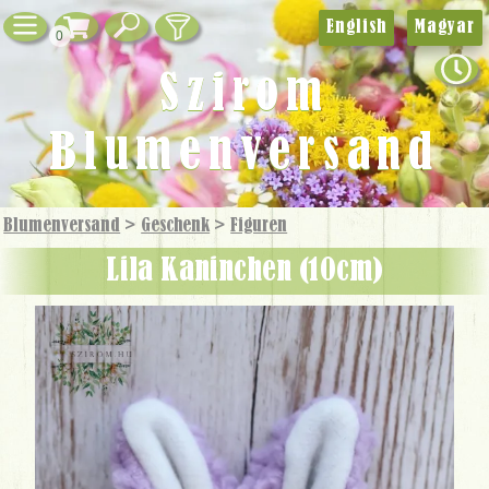
English
Magyar
0
Szirom
Blumenversand
Blumenversand
>
Geschenk
>
Figuren
lila Kaninchen (10cm)