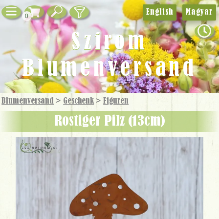
English
Magyar
0
Szirom
Blumenversand
Blumenversand
>
Geschenk
>
Figuren
rostiger Pilz (13cm)