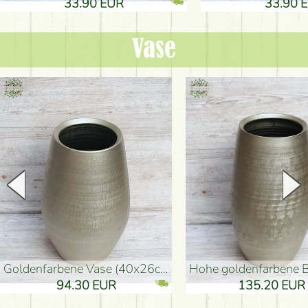
33.90 EUR
33.90 
Vase
goldenfarbene Vase (40x26cm)
hohe goldenfarbene Bodenvase
94.30 EUR
135.20 EUR