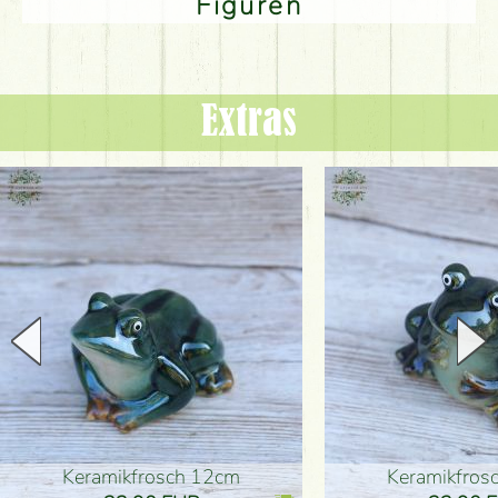
Figuren
Extras
Keramikfrosch 12cm
Keramikfro