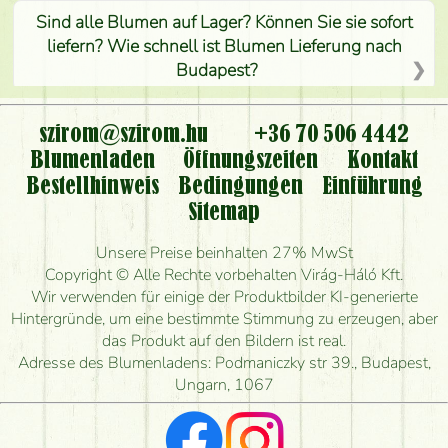
Sind alle Blumen auf Lager? Können Sie sie sofort
liefern? Wie schnell ist Blumen Lieferung nach
Budapest?
Ist der Blumenladen non stop geöffnet?
szirom@szirom.hu
+36 70 506 4442
Kann ich den bestellten Blumenstrauß persönlich
Blumenladen
Öffnungszeiten
Kontakt
nehmen oder nur per Blumenversand?
Bestellhinweis
Bedingungen
Einführung
Sitemap
Ist eine Bestellung für ländliche Gebiete möglich?
Unsere Preise beinhalten 27% MwSt
Wie lange kann ich heute Blumen mit Lieferung
Copyright © Alle Rechte vorbehalten Virág-Háló Kft.
bestellen?
Wir verwenden für einige der Produktbilder KI-generierte
Hintergründe, um eine bestimmte Stimmung zu erzeugen, aber
Wie schnell können Sie den Blumenstrauß
das Produkt auf den Bildern ist real.
herstellen und wann können Sie ihn frühestens
Adresse des Blumenladens: Podmaniczky str 39., Budapest,
liefern?
Ungarn, 1067
Ich suche rote Rosen, hast du welche?