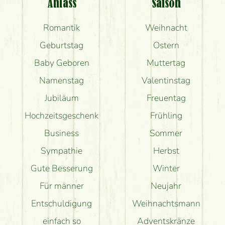
Anlass
Saison
Romantik
Weihnacht
Geburtstag
Ostern
Baby Geboren
Muttertag
Namenstag
Valentinstag
Jubiläum
Freuentag
Hochzeitsgeschenk
Frühling
Business
Sommer
Sympathie
Herbst
Gute Besserung
Winter
Für männer
Neujahr
Entschuldigung
Weihnachtsmann
einfach so
Adventskränze