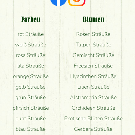
Welche Rückmeldungen bekomme ich zum
Blumenversand?
Farben
Blumen
Bekomme ich wirklich, was auf dem Bild zu sehen
rot Sträuße
Rosen Sträuße
ist?
weiß Sträuße
Tulpen Sträuße
rosa Sträuße
Gemischt Sträuße
lila Sträuße
Freesien Sträuße
orange Sträuße
Hyazinthen Sträuße
gelb Sträuße
Lilien Sträuße
grün Sträuße
Alstromeria Sträuße
pfirsich Sträuße
Orchideen Sträuße
bunt Sträuße
Exotische Blüten Sträuße
blau Sträuße
Gerbera Sträuße