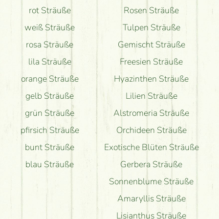
rot Sträuße
Rosen Sträuße
ist?
weiß Sträuße
Tulpen Sträuße
rosa Sträuße
Gemischt Sträuße
lila Sträuße
Freesien Sträuße
orange Sträuße
Hyazinthen Sträuße
gelb Sträuße
Lilien Sträuße
grün Sträuße
Alstromeria Sträuße
pfirsich Sträuße
Orchideen Sträuße
bunt Sträuße
Exotische Blüten Sträuße
blau Sträuße
Gerbera Sträuße
Sonnenblume Sträuße
Amaryllis Sträuße
Lisianthus Sträuße