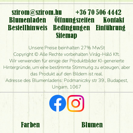
Ist der Blumenladen non stop geöffnet?
szirom@szirom.hu
+36 70 506 4442
Kann ich den bestellten Blumenstrauß persönlich
Blumenladen
Öffnungszeiten
Kontakt
nehmen oder nur per Blumenversand?
Bestellhinweis
Bedingungen
Einführung
Sitemap
Ist eine Bestellung für ländliche Gebiete möglich?
Unsere Preise beinhalten 27% MwSt
Wie lange kann ich heute Blumen mit Lieferung
Copyright © Alle Rechte vorbehalten Virág-Háló Kft.
bestellen?
Wir verwenden für einige der Produktbilder KI-generierte
Hintergründe, um eine bestimmte Stimmung zu erzeugen, aber
Wie schnell können Sie den Blumenstrauß
das Produkt auf den Bildern ist real.
herstellen und wann können Sie ihn frühestens
Adresse des Blumenladens: Podmaniczky str 39., Budapest,
liefern?
Ungarn, 1067
Ich suche rote Rosen, hast du welche?
Welche Rückmeldungen bekomme ich zum
Blumenversand?
Farben
Blumen
Bekomme ich wirklich, was auf dem Bild zu sehen