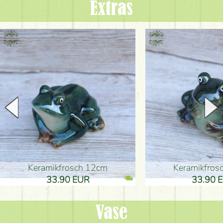
Extras
Keramikfrosch 12cm
Keramikfro
33.90 EUR
33.90 
Vase