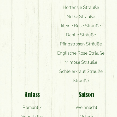
Hortensie Sträuße
Nelke Sträuße
kleine Rose Sträuße
Dahlie Sträuße
Pfingstrosen Sträuße
Englische Rose Sträuße
Mimose Sträuße
Schleierkraut Sträuße
Sträuße
Anlass
Saison
Romantik
Weihnacht
Geburtstag
Ostern