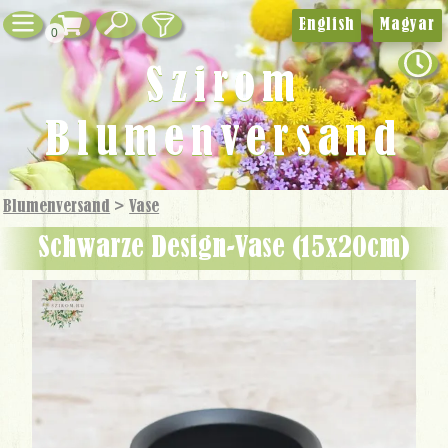
English
Magyar
0
Szirom
Blumenversand
Blumenversand
>
Vase
schwarze Design-Vase (15x20cm)