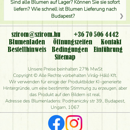
Sind alle Blumen auf Lager? Können Sie sie sofort
liefern? Wie schnell ist Blumen Lieferung nach
Budapest?
Ist der Blumenladen non stop geöffnet?
szirom@szirom.hu
+36 70 506 4442
Kann ich den bestellten Blumenstrauß persönlich
Blumenladen
Öffnungszeiten
Kontakt
nehmen oder nur per Blumenversand?
Bestellhinweis
Bedingungen
Einführung
Sitemap
Ist eine Bestellung für ländliche Gebiete möglich?
Unsere Preise beinhalten 27% MwSt
Wie lange kann ich heute Blumen mit Lieferung
Copyright © Alle Rechte vorbehalten Virág-Háló Kft.
bestellen?
Wir verwenden für einige der Produktbilder KI-generierte
Hintergründe, um eine bestimmte Stimmung zu erzeugen, aber
Wie schnell können Sie den Blumenstrauß
das Produkt auf den Bildern ist real.
herstellen und wann können Sie ihn frühestens
Adresse des Blumenladens: Podmaniczky str 39., Budapest,
liefern?
Ungarn, 1067
Ich suche rote Rosen, hast du welche?