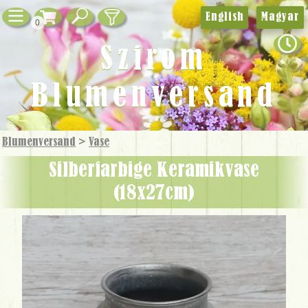
English
Magyar
0
Szirom
Blumenversand
Blumenversand
>
Vase
silberfarbige Keramikvase
(18x27cm)