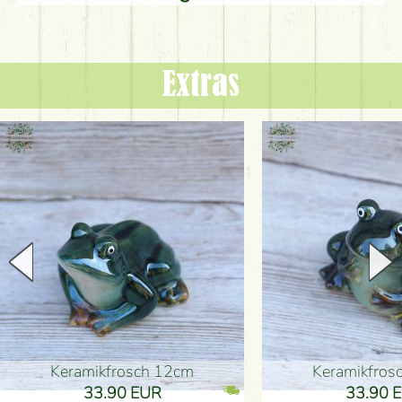
Extras
Keramikfrosch 12cm
Keramikfro
33.90 EUR
33.90 