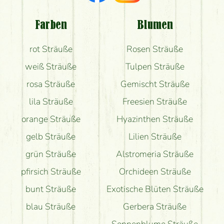
Welche Rückmeldungen bekomme ich zum
Blumenversand?
Farben
Blumen
Bekomme ich wirklich, was auf dem Bild zu sehen
rot Sträuße
Rosen Sträuße
ist?
weiß Sträuße
Tulpen Sträuße
rosa Sträuße
Gemischt Sträuße
lila Sträuße
Freesien Sträuße
orange Sträuße
Hyazinthen Sträuße
gelb Sträuße
Lilien Sträuße
grün Sträuße
Alstromeria Sträuße
pfirsich Sträuße
Orchideen Sträuße
bunt Sträuße
Exotische Blüten Sträuße
blau Sträuße
Gerbera Sträuße
Sonnenblume Sträuße