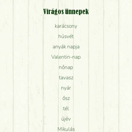
Virágos ünnepek
karácsony
húsvét
anyák napja
Valentin-nap
nőnap
tavasz
nyár
ősz
tél
újév
Mikulás