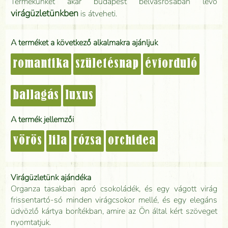
Termékünket akár budapest belvásrosában lévő
virágüzletünkben
is átveheti.
A terméket a következő alkalmakra ajánljuk
romantika
születésnap
évforduló
ballagás
luxus
A termék jellemzői
vörös
lila
rózsa
orchidea
Virágüzletünk ajándéka
Organza tasakban apró csokoládék, és egy vágott virág
frissentartó-só minden virágcsokor mellé, és egy elegáns
üdvözlő kártya borítékban, amire az Ön által kért szöveget
nyomtatjuk.