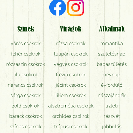
Milyen visszajelzést kapok a virágküldésről?
Tényleg azt kapom, ami a képen van?
Színek
Virágok
Alkalmak
Mit kell tudni a virágcsokrok szállításáról?
vörös csokrok
rózsa csokrok
romantika
Hogy marad a lehető legtovább friss a csokor?
fehér csokrok
tulipán csokrok
születésnap
Tudok adventi koszorút vásárolni boltban?
rózsaszín csokrok
vegyes csokrok
babaszületés
lila csokrok
frézia csokrok
névnap
narancs csokrok
jácint csokrok
évforduló
sárga csokrok
liliom csokrok
nászajándék
zöld csokrok
alsztromélia csokrok
üzleti
barack csokrok
orchidea csokrok
részvét
színes csokrok
trópusi csokrok
jobbulás