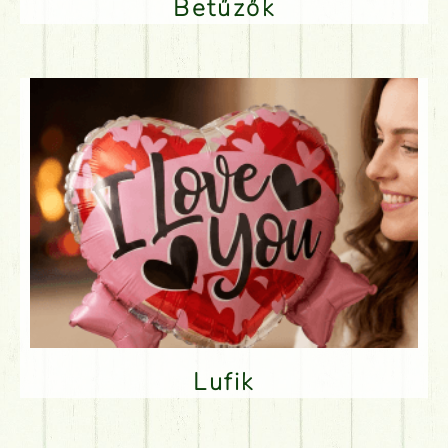
Betűzők
Lufik