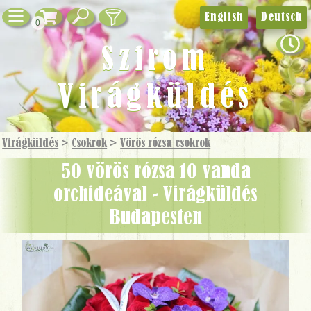
English
Deutsch
0
Szirom
Virágküldés
Virágküldés
>
Csokrok
>
Vörös rózsa csokrok
50 vörös rózsa 10 vanda
orchideával - Virágküldés
Budapesten