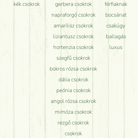
kék csokrok
gerbera csokrok
férfiaknak
napraforgó csokrok
bocsánat
amarílisz csokrok
csakúgy
liziantusz csokrok
ballagás
hortenzia csokrok
luxus
szegfű csokrok
bokros rózsa csokrok
dália csokrok
peónia csokrok
angol rózsa csokrok
mimóza csokrok
rezgő csokrok
csokrok