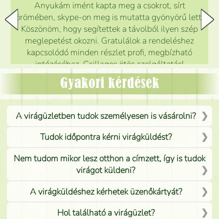
Anyukám imént kapta meg a csokrot, sírt
örömében, skype-on meg is mutatta gyönyörű lett.
Köszönöm, hogy segítettek a távolból ilyen szép
meglepetést okozni. Gratulálok a rendeléshez
kapcsolódó minden részlet profi, megbízható
intézéséhez. Csillagos ötös szolgáltatás!
Mónika
(
5
/5
)
Gyakori kérdések
A virágüzletben tudok személyesen is vásárolni?
Tudok időpontra kérni virágküldést?
Nem tudom mikor lesz otthon a címzett, így is tudok
virágot küldeni?
A virágküldéshez kérhetek üzenőkártyát?
Hol található a virágüzlet?