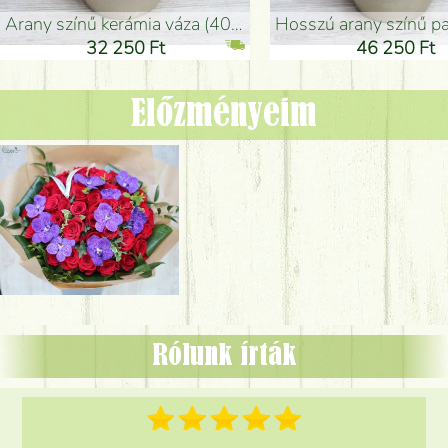
arany színű kerámia váza (40x26cm)
hosszú arany színű padlóváza
32 250 Ft
46 250 Ft
Előzményeim
Rólunk írták