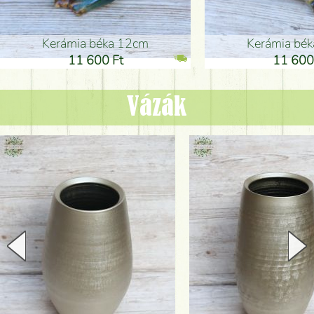
Kerámia béka 12cm
Kerámia bé
11 600 Ft
11 600
Vázák