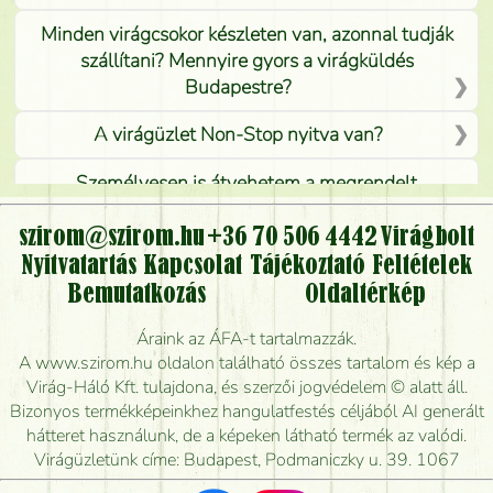
Minden virágcsokor készleten van, azonnal tudják
szállítani? Mennyire gyors a virágküldés
Budapestre?
A virágüzlet Non-Stop nyitva van?
Személyesen is átvehetem a megrendelt
virágcsokrot, vagy csak virágküldéssel, kiszállítással
kérhető?
szirom@szirom.hu
+36 70 506 4442
Virágbolt
Nyitvatartás
Kapcsolat
Tájékoztató
Feltételek
Vidékre is lehet rendelni?
Bemutatkozás
Oldaltérkép
Meddig rendelhetek virágküldést úgy, hogy még ma
Áraink az ÁFA-t tartalmazzák.
kiszállítsák?
A www.szirom.hu oldalon található összes tartalom és kép a
Virág-Háló Kft. tulajdona, és szerzői jogvédelem © alatt áll.
Mennyire gyorsan tudják elkészíteni a csokrot, és
Bizonyos termékképeinkhez hangulatfestés céljából AI generált
mikor tudják leghamarabb kiszállítani?
hátteret használunk, de a képeken látható termék az valódi.
Virágüzletünk címe: Budapest, Podmaniczky u. 39. 1067
Vörös rózsát keresek, van önöknél?