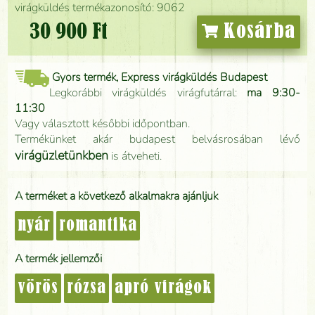
virágküldés termékazonosító: 9062
30 900 Ft
Kosárba
Gyors termék, Express virágküldés Budapest
Legkorábbi virágküldés virágfutárral:
ma 9:30-
11:30
Vagy választott későbbi időpontban.
Termékünket akár budapest belvásrosában lévő
virágüzletünkben
is átveheti.
A terméket a következő alkalmakra ajánljuk
nyár
romantika
A termék jellemzői
vörös
rózsa
apró virágok