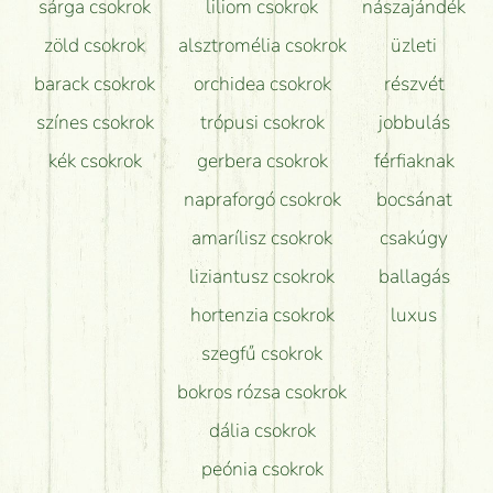
sárga csokrok
liliom csokrok
nászajándék
zöld csokrok
alsztromélia csokrok
üzleti
barack csokrok
orchidea csokrok
részvét
színes csokrok
trópusi csokrok
jobbulás
kék csokrok
gerbera csokrok
férfiaknak
napraforgó csokrok
bocsánat
amarílisz csokrok
csakúgy
liziantusz csokrok
ballagás
hortenzia csokrok
luxus
szegfű csokrok
bokros rózsa csokrok
dália csokrok
peónia csokrok