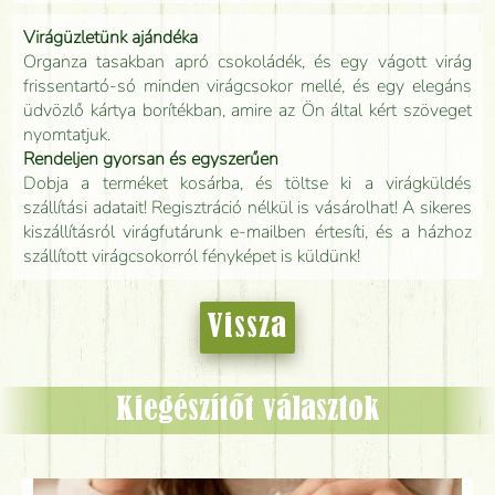
Virágüzletünk ajándéka
Organza tasakban apró csokoládék, és egy vágott virág
frissentartó-só minden virágcsokor mellé, és egy elegáns
üdvözlő kártya borítékban, amire az Ön által kért szöveget
nyomtatjuk.
Rendeljen gyorsan és egyszerűen
Dobja a terméket kosárba, és töltse ki a virágküldés
szállítási adatait! Regisztráció nélkül is vásárolhat! A sikeres
kiszállításról virágfutárunk e-mailben értesíti, és a házhoz
szállított virágcsokorról fényképet is küldünk!
Vissza
Kiegészítőt választok