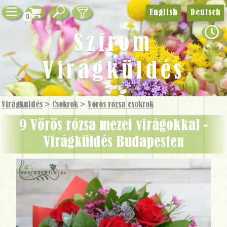
English
Deutsch
0
Szirom
Virágküldés
Virágküldés
>
Csokrok
>
Vörös rózsa csokrok
9 Vörös rózsa mezei virágokkal -
Virágküldés Budapesten