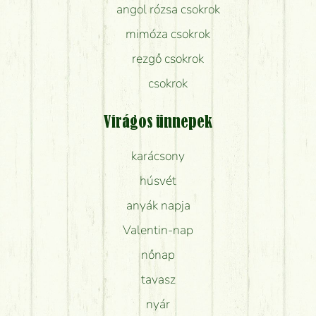
angol rózsa csokrok
mimóza csokrok
rezgő csokrok
csokrok
Virágos ünnepek
karácsony
húsvét
anyák napja
Valentin-nap
nőnap
tavasz
nyár