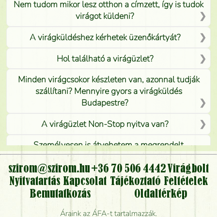
Nem tudom mikor lesz otthon a címzett, így is tudok
virágot küldeni?
A virágküldéshez kérhetek üzenőkártyát?
Hol található a virágüzlet?
Minden virágcsokor készleten van, azonnal tudják
szállítani? Mennyire gyors a virágküldés
Budapestre?
A virágüzlet Non-Stop nyitva van?
Személyesen is átvehetem a megrendelt
virágcsokrot, vagy csak virágküldéssel, kiszállítással
kérhető?
szirom@szirom.hu
+36 70 506 4442
Virágbolt
Nyitvatartás
Kapcsolat
Tájékoztató
Feltételek
Vidékre is lehet rendelni?
Bemutatkozás
Oldaltérkép
Meddig rendelhetek virágküldést úgy, hogy még ma
Áraink az ÁFA-t tartalmazzák.