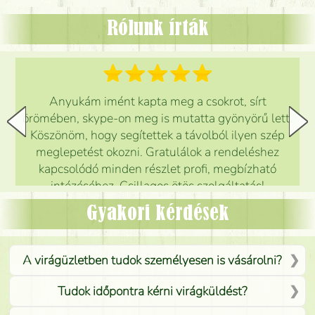
Rólunk írták
Anyukám imént kapta meg a csokrot, sírt
örömében, skype-on meg is mutatta gyönyörű lett.
Köszönöm, hogy segítettek a távolból ilyen szép
meglepetést okozni. Gratulálok a rendeléshez
kapcsolódó minden részlet profi, megbízható
intézéséhez. Csillagos ötös szolgáltatás!
Mónika
(
5
/5
)
Gyakori kérdések
A virágüzletben tudok személyesen is vásárolni?
Tudok időpontra kérni virágküldést?