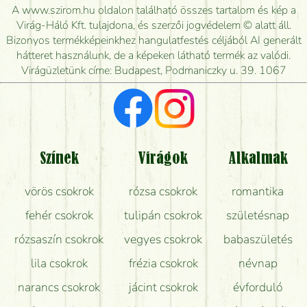
kiszállítsák?
A www.szirom.hu oldalon található összes tartalom és kép a
Virág-Háló Kft. tulajdona, és szerzői jogvédelem © alatt áll.
Mennyire gyorsan tudják elkészíteni a csokrot, és
Bizonyos termékképeinkhez hangulatfestés céljából AI generált
mikor tudják leghamarabb kiszállítani?
hátteret használunk, de a képeken látható termék az valódi.
Virágüzletünk címe: Budapest, Podmaniczky u. 39. 1067
Vörös rózsát keresek, van önöknél?
Milyen visszajelzést kapok a virágküldésről?
Tényleg azt kapom, ami a képen van?
Színek
Virágok
Alkalmak
Mit kell tudni a virágcsokrok szállításáról?
vörös csokrok
rózsa csokrok
romantika
Hogy marad a lehető legtovább friss a csokor?
fehér csokrok
tulipán csokrok
születésnap
Tudok adventi koszorút vásárolni boltban?
rózsaszín csokrok
vegyes csokrok
babaszületés
lila csokrok
frézia csokrok
névnap
narancs csokrok
jácint csokrok
évforduló