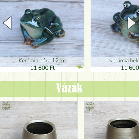
Kerámia béka 12cm
Kerámia bé
11 600 Ft
11 600
Vázák