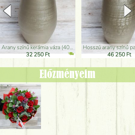
arany színű kerámia váza (40x26cm)
hosszú arany színű padlóváza
32 250 Ft
46 250 Ft
Előzményeim