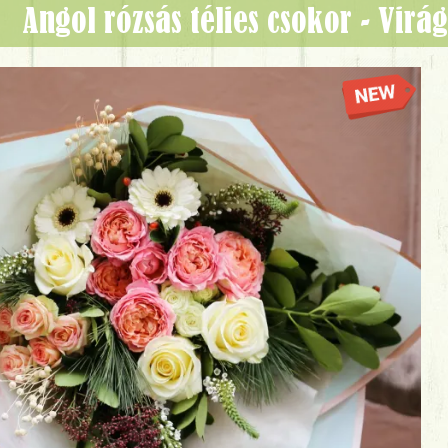
Angol rózsás télies csokor - Vir