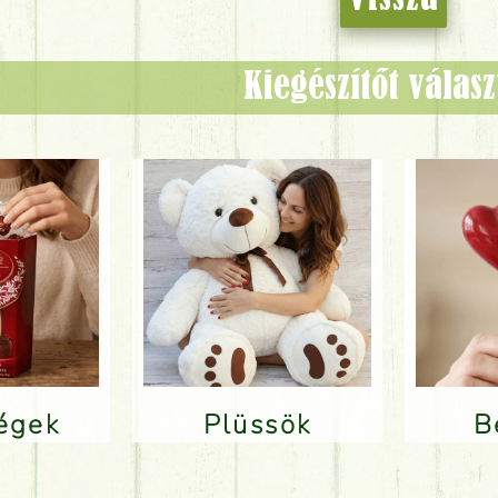
Kiegészítőt válas
ségek
Plüssök