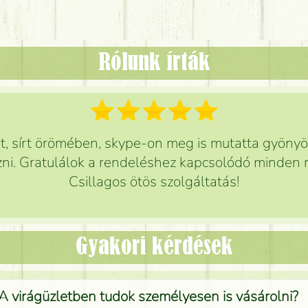
Rólunk írták
 sírt örömében, skype-on meg is mutatta gyönyör
ni. Gratulálok a rendeléshez kapcsolódó minden r
Csillagos ötös szolgáltatás!
Gyakori kérdések
A virágüzletben tudok személyesen is vásárolni?