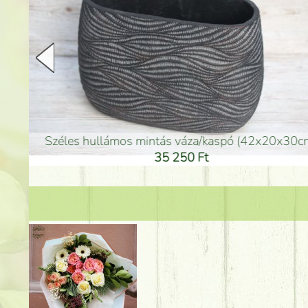
arany színű kerámia váza (40x26cm)
hosszú arany színű p
32 250 Ft
46 25