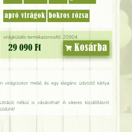
apró virágok
bokros rózsa
virágküldés termékazonosító: 20904
Kosárba
29 090 Ft
n virágcsokor mellé, és egy elegáns üdvözlő kártya
tráció nélkül is vásárolhat! A sikeres kiszállításról
küldünk!