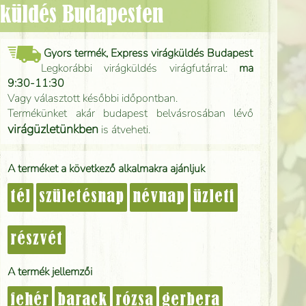
ágküldés Budapesten
Gyors termék, Express virágküldés Budapest
Legkorábbi virágküldés virágfutárral:
ma
9:30-11:30
Vagy választott későbbi időpontban.
Termékünket akár budapest belvásrosában lévő
virágüzletünkben
is átveheti.
A terméket a következő alkalmakra ajánljuk
tél
születésnap
névnap
üzleti
részvét
A termék jellemzői
fehér
barack
rózsa
gerbera