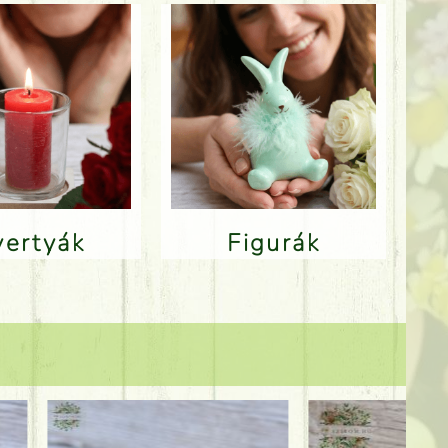
Gyertyák
Figurák