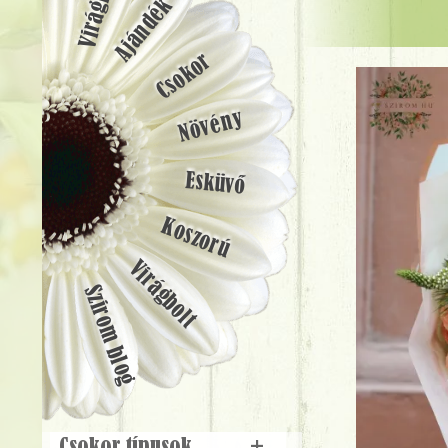
Ajándék
Csokor
Növény
Esküvő
Koszorú
Virágbolt
Szirom blog