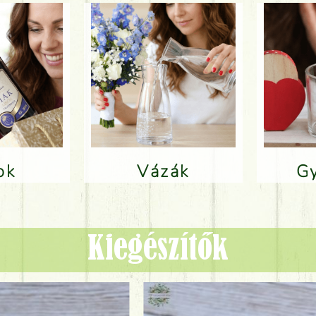
lok
Vázák
Kiegészítők