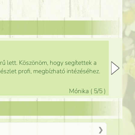
ű lett. Köszönöm, hogy segítettek a
észlet profi, megbízható intézéséhez.
Mónika
(
5
/5
)