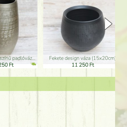
Kerámia váza 35*21cm
ballagó fiú fa betűző (10c
21 000 Ft
1 300 Ft