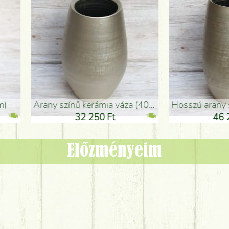
adlóváza (50x29cm)
fekete design váza (15x20cm)
0 Ft
11 250 Ft
Előzményeim