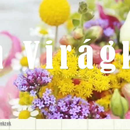
m Virág
sokrok