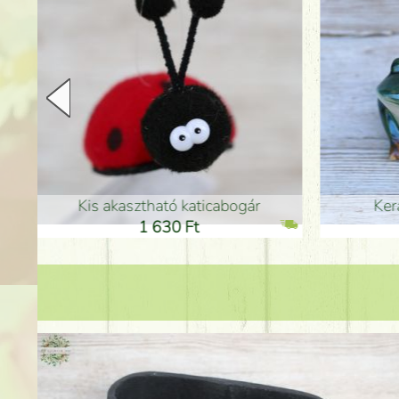
Kerámia béka 12cm
Kerám
11 600 Ft
1