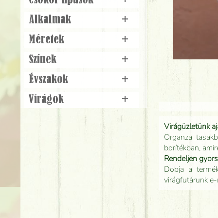
Csokor típusok
+
Alkalmak
+
Méretek
+
Színek
+
Évszakok
+
Virágok
+
Virágüzletünk a
Organza tasakb
borítékban, amir
Rendeljen gyor
Dobja a terméke
virágfutárunk e-