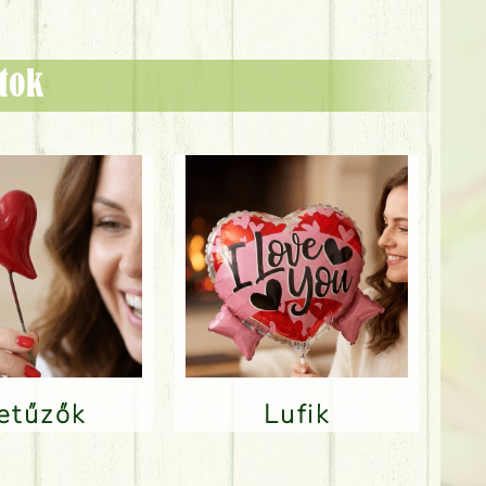
ztok
Betűzők
Lufik