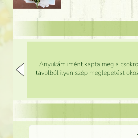
Anyukám imént kapta meg a csokrot,
távolból ilyen szép meglepetést okoz