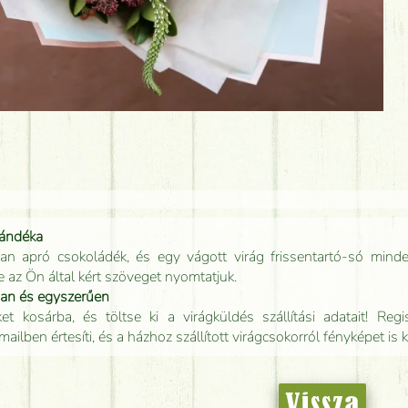
jándéka
an apró csokoládék, és egy vágott virág frissentartó-só minde
e az Ön által kért szöveget nyomtatjuk.
san és egyszerűen
t kosárba, és töltse ki a virágküldés szállítási adatait! Regisz
mailben értesíti, és a házhoz szállított virágcsokorról fényképet is 
Vissza