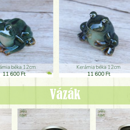
ia béka 12cm
Kerámia béka 12cm
1 600 Ft
11 600 Ft
Vázák