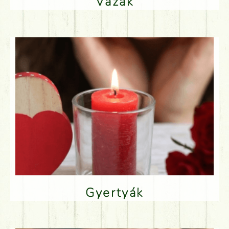
Vázák
Gyertyák