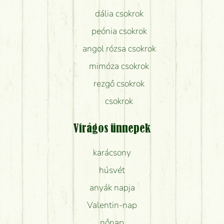
dália csokrok
peónia csokrok
angol rózsa csokrok
mimóza csokrok
rezgő csokrok
csokrok
Virágos ünnepek
karácsony
húsvét
anyák napja
Valentin-nap
nőnap