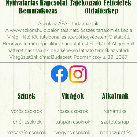
Nyitvatartás
Kapcsolat
Tájékoztató
Feltételek
Vidékre is lehet rendelni?
Bemutatkozás
Oldaltérkép
Meddig rendelhetek virágküldést úgy, hogy még ma
Áraink az ÁFA-t tartalmazzák.
kiszállítsák?
A www.szirom.hu oldalon található összes tartalom és kép a
Virág-Háló Kft. tulajdona, és szerzői jogvédelem © alatt áll.
Mennyire gyorsan tudják elkészíteni a csokrot, és
Bizonyos termékképeinkhez hangulatfestés céljából AI generált
mikor tudják leghamarabb kiszállítani?
hátteret használunk, de a képeken látható termék az valódi.
Virágüzletünk címe: Budapest, Podmaniczky u. 39. 1067
Vörös rózsát keresek, van önöknél?
Milyen visszajelzést kapok a virágküldésről?
Tényleg azt kapom, ami a képen van?
Színek
Virágok
Alkalmak
Mit kell tudni a virágcsokrok szállításáról?
vörös csokrok
rózsa csokrok
romantika
Hogy marad a lehető legtovább friss a csokor?
fehér csokrok
tulipán csokrok
születésnap
Tudok adventi koszorút vásárolni boltban?
rózsaszín csokrok
vegyes csokrok
babaszületés