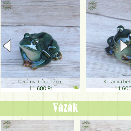
Kerámia béka 12cm
Kerámia bé
11 600 Ft
11 600
Vázák