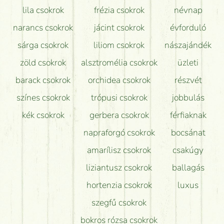
lila csokrok
frézia csokrok
névnap
narancs csokrok
jácint csokrok
évforduló
sárga csokrok
liliom csokrok
nászajándék
zöld csokrok
alsztromélia csokrok
üzleti
barack csokrok
orchidea csokrok
részvét
színes csokrok
trópusi csokrok
jobbulás
kék csokrok
gerbera csokrok
férfiaknak
napraforgó csokrok
bocsánat
amarílisz csokrok
csakúgy
liziantusz csokrok
ballagás
hortenzia csokrok
luxus
szegfű csokrok
bokros rózsa csokrok