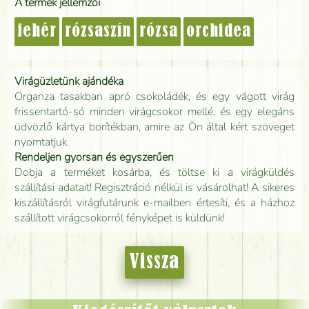
A termék jellemzői
fehér
rózsaszín
rózsa
orchidea
Virágüzletünk ajándéka
Organza tasakban apró csokoládék, és egy vágott virág
frissentartó-só minden virágcsokor mellé, és egy elegáns
üdvözlő kártya borítékban, amire az Ön által kért szöveget
nyomtatjuk.
Rendeljen gyorsan és egyszerűen
Dobja a terméket kosárba, és töltse ki a virágküldés
szállítási adatait! Regisztráció nélkül is vásárolhat! A sikeres
kiszállításról virágfutárunk e-mailben értesíti, és a házhoz
szállított virágcsokorról fényképet is küldünk!
Vissza