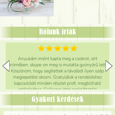
Rólunk írták
Anyukám imént kapta meg a csokrot, sírt
örömében, skype-on meg is mutatta gyönyörű lett.
Köszönöm, hogy segítettek a távolból ilyen szép
meglepetést okozni. Gratulálok a rendeléshez
kapcsolódó minden részlet profi, megbízható
intézéséhez. Csillagos ötös szolgáltatás!
Mónika
(
5
/5
)
Gyakori kérdések