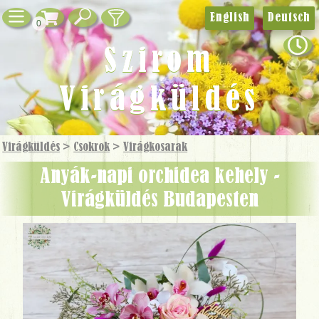
English
Deutsch
0
Szirom
Virágküldés
Virágküldés
>
Csokrok
>
Virág­kosarak
Anyák-napi orchidea kehely -
Virágküldés Budapesten