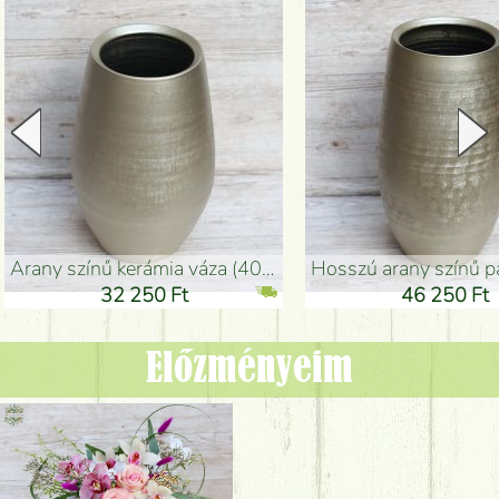
arany színű kerámia váza (40x26cm)
hosszú arany színű padlóváza
32 250 Ft
46 250 Ft
Előzményeim