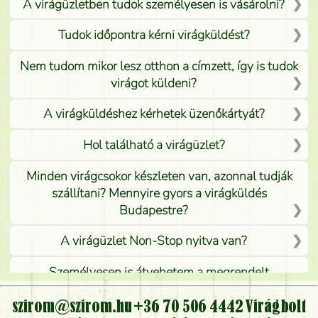
A virágüzletben tudok személyesen is vásárolni?
Tudok időpontra kérni virágküldést?
Nem tudom mikor lesz otthon a címzett, így is tudok
virágot küldeni?
A virágküldéshez kérhetek üzenőkártyát?
Hol található a virágüzlet?
Minden virágcsokor készleten van, azonnal tudják
szállítani? Mennyire gyors a virágküldés
Budapestre?
A virágüzlet Non-Stop nyitva van?
Személyesen is átvehetem a megrendelt
virágcsokrot, vagy csak virágküldéssel, kiszállítással
kérhető?
szirom@szirom.hu
+36 70 506 4442
Virágbolt