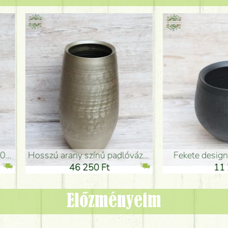
adlóváza (50x29cm)
fekete design váza (15x20cm)
0 Ft
11 250 Ft
Előzményeim