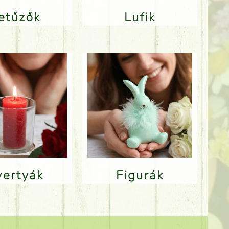
Betűzők
Lufik
Gyertyák
Figurák