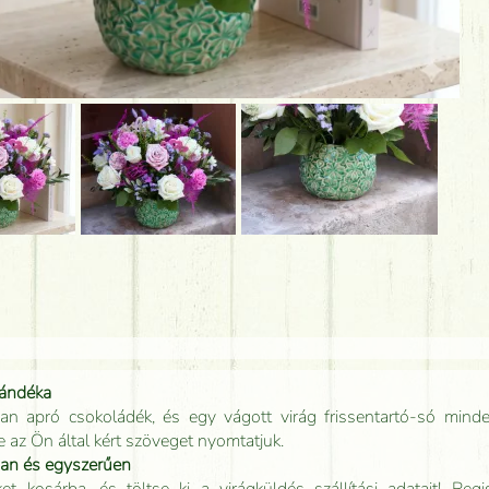
jándéka
an apró csokoládék, és egy vágott virág frissentartó-só minde
e az Ön által kért szöveget nyomtatjuk.
san és egyszerűen