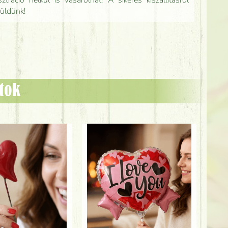
tráció nélkül is vásárolhat! A sikeres kiszállításról
küldünk!
ztok