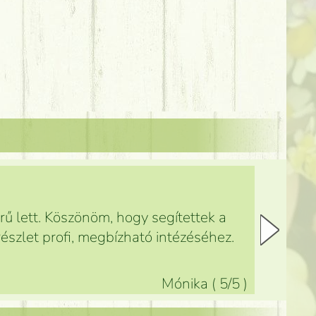
ű lett. Köszönöm, hogy segítettek a
észlet profi, megbízható intézéséhez.
Mónika
(
5
/5
)