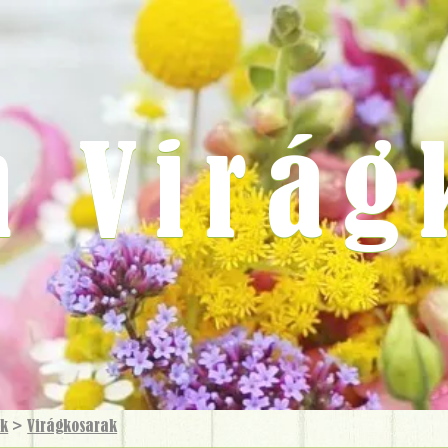
m Virág
ok
>
Virág­kosarak