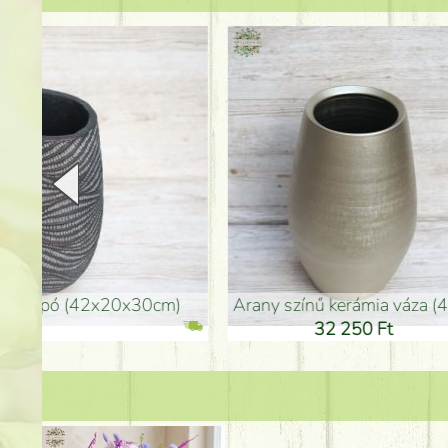
arany színű kerámia váza (40x26cm)
hosszú arany színű p
32 250 Ft
46 25