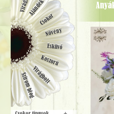
Ajándék
Anyák-napi virágtál hortenziás kaspóban, rózsákkal - Virágküldés
Csokor
Növény
Esküvő
Koszorú
Virágbolt
Szirom blog