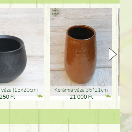
Kerámia váza 35*21cm
ballagó fiú fa betűző (10c
21 000 Ft
1 300 Ft