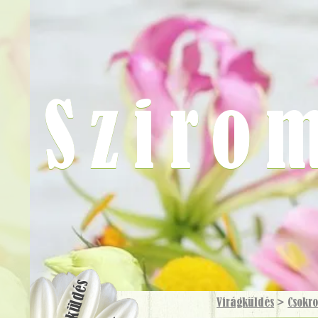
Sziro
Virágküldés
Virágküldés
>
Csokr