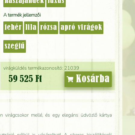
nászajándék
luxus
A termék jellemzői
fehér
lila
rózsa
apró virágok
szegfű
virágküldés termékazonosító: 21039
Kosárba
59 525 Ft
n virágcsokor mellé, és egy elegáns üdvözlő kártya