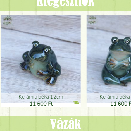
Kiegészítők
ia béka 12cm
Kerámia béka 12cm
1 600 Ft
11 600 Ft
Vázák