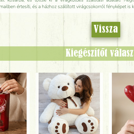
t kosárba, és töltse ki a virágküldés szállítási adatait! Regisz
mailben értesíti, és a házhoz szállított virágcsokorról fényképet is 
Vissza
Kiegészítőt válas