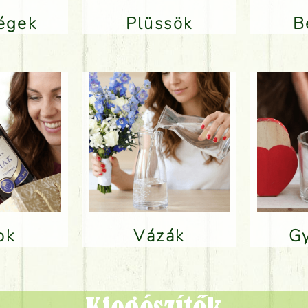
ségek
Plüssök
lok
Vázák