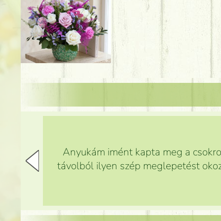
Anyukám imént kapta meg a csokrot,
távolból ilyen szép meglepetést okoz