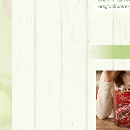
Dobja a terméke
virágfutárunk e-