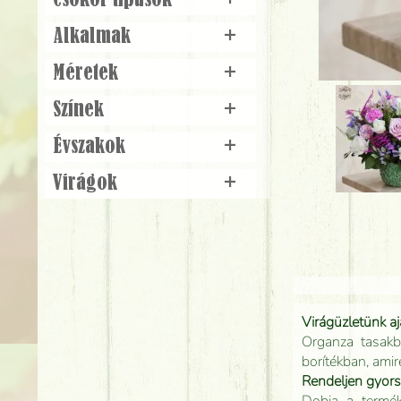
Csokor típusok
+
Alkalmak
+
Méretek
+
Színek
+
Évszakok
+
Virágok
+
Virágüzletünk a
Organza tasakb
borítékban, amir
Rendeljen gyor