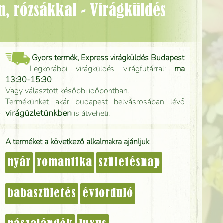
Gyors termék, Express virágküldés Budapest
Legkorábbi virágküldés virágfutárral:
ma
13:30-15:30
Vagy választott későbbi időpontban.
Termékünket akár budapest belvásrosában lévő
virágüzletünkben
is átveheti.
A terméket a következő alkalmakra ajánljuk
nyár
romantika
születésnap
babaszületés
évforduló