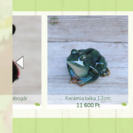
Kerámia béka 12cm
Kerám
11 600 Ft
1