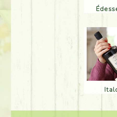
Édes
Ita