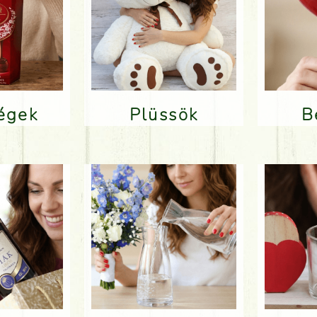
ségek
Plüssök