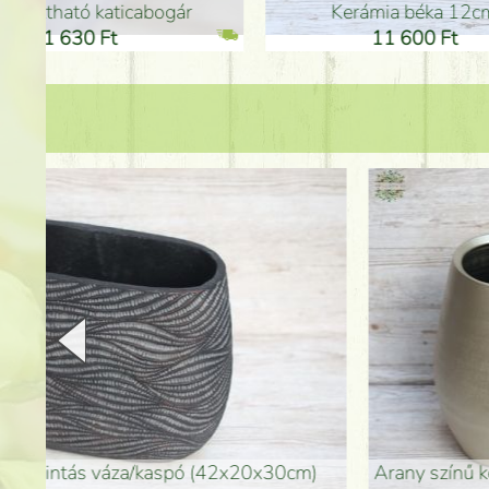
Kerámia béka 12cm
Kerám
11 600 Ft
1
arany színű kerámia váza (40x26cm)
hosszú arany színű p