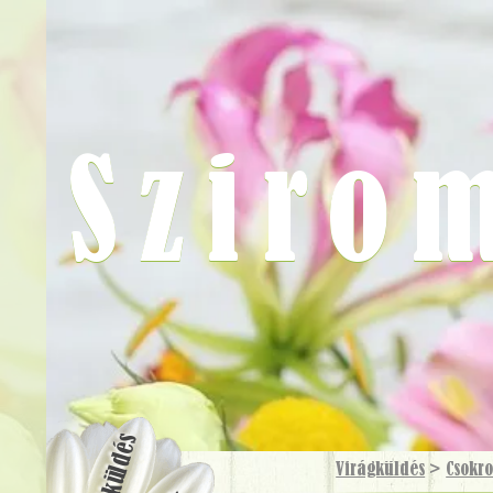
Sziro
Virágküldés
Virágküldés
>
Csokr