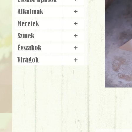
Csokor típusok
+
Alkalmak
+
Méretek
+
Színek
+
Évszakok
+
Virágok
+