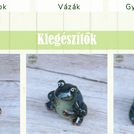
lok
Vázák
Kiegészítők