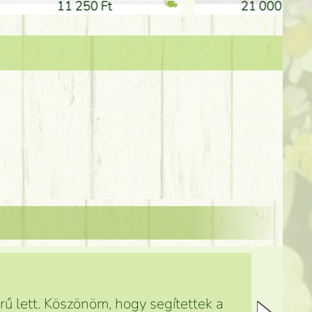
21 000 Ft
1 300 Ft
ű lett. Köszönöm, hogy segítettek a