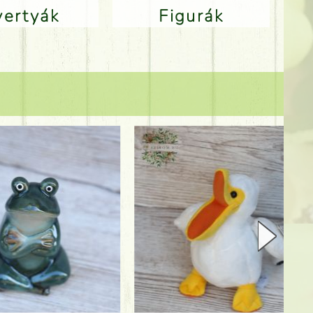
Gyertyák
Figurák