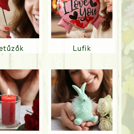
Betűzők
Lufik