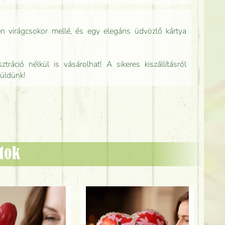
n virágcsokor mellé, és egy elegáns üdvözlő kártya
tráció nélkül is vásárolhat! A sikeres kiszállításról
küldünk!
ztok