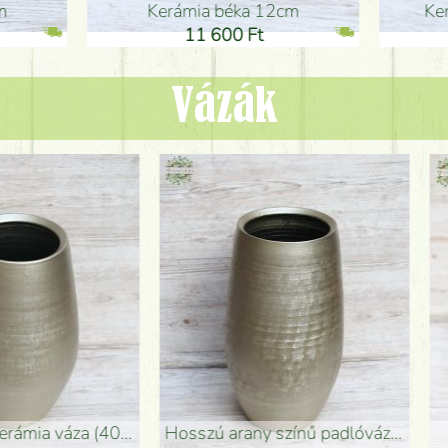
ia béka 12cm
Kerámia béka 12cm
1 600 Ft
11 600 Ft
Vázák
adlóváza (50x29cm)
fekete design váza (15x20cm)