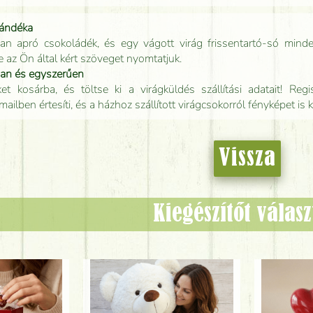
jándéka
an apró csokoládék, és egy vágott virág frissentartó-só minde
e az Ön által kért szöveget nyomtatjuk.
san és egyszerűen
t kosárba, és töltse ki a virágküldés szállítási adatait! Regisz
mailben értesíti, és a házhoz szállított virágcsokorról fényképet is 
Vissza
Kiegészítőt válas