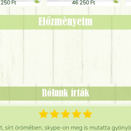
0 Ft
11 250 Ft
Előzményeim
Rólunk írták
 sírt örömében, skype-on meg is mutatta gyönyör