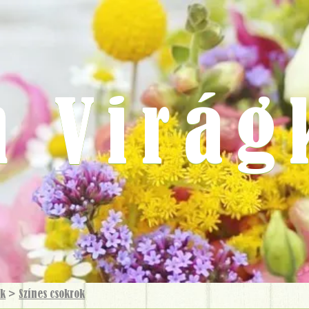
m Virág
ok
>
Színes csokrok