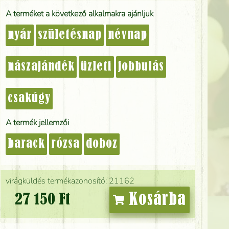
A terméket a következő alkalmakra ajánljuk
nyár
születésnap
névnap
nászajándék
üzleti
jobbulás
csakúgy
A termék jellemzői
barack
rózsa
doboz
virágküldés termékazonosító: 21162
Kosárba
27 150 Ft