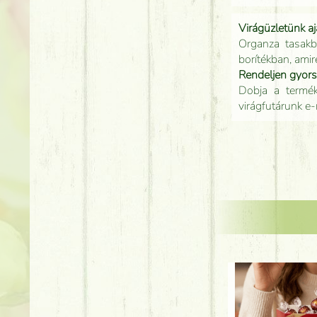
Virágüzletünk a
Organza tasakb
borítékban, amir
Rendeljen gyor
Dobja a terméke
virágfutárunk e-