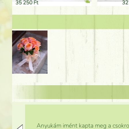
32 250 Ft
46 25
Anyukám imént kapta meg a csokrot,