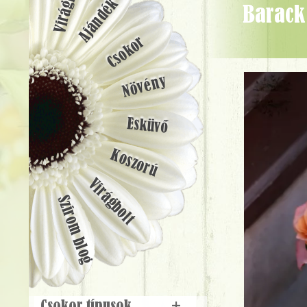
Ajándék
Barack rózsák elegáns plüssös henger dobozban (9 szál) - Virágküldés
Csokor
Növény
Esküvő
Koszorú
Virágbolt
Szirom blog