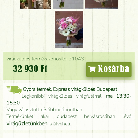
virágküldés termékazonosító: 21043
32 930 Ft
Kosárba
Gyors termék, Express virágküldés Budapest
Legkorábbi virágküldés virágfutárral:
ma 13:30-
15:30
Vagy választott későbbi időpontban.
Termékünket akár budapest belvásrosában lévő
virágüzletünkben
is átveheti.