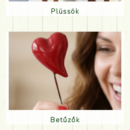
Plüssök
Betűzők