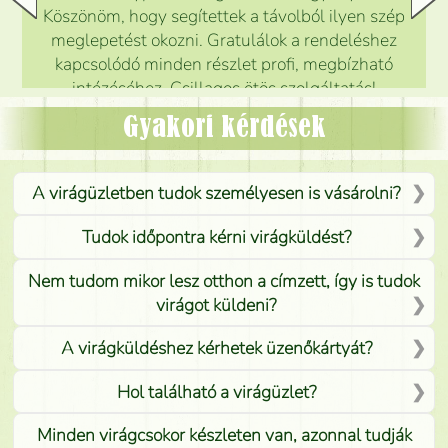
Köszönöm, hogy segítettek a távolból ilyen szép
meglepetést okozni. Gratulálok a rendeléshez
kapcsolódó minden részlet profi, megbízható
intézéséhez. Csillagos ötös szolgáltatás!
Mónika
(
5
/5
)
Gyakori kérdések
A virágüzletben tudok személyesen is vásárolni?
Tudok időpontra kérni virágküldést?
Nem tudom mikor lesz otthon a címzett, így is tudok
virágot küldeni?
A virágküldéshez kérhetek üzenőkártyát?
Hol található a virágüzlet?
Minden virágcsokor készleten van, azonnal tudják