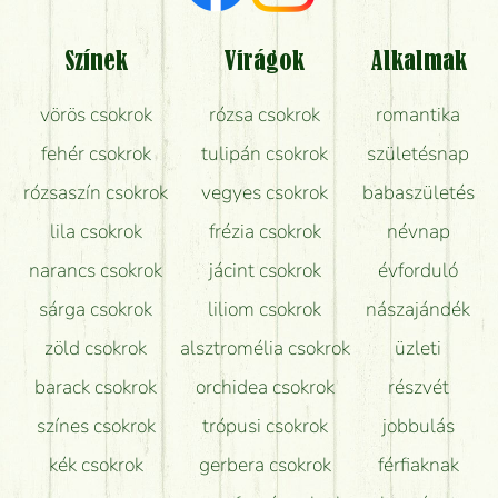
Tényleg azt kapom, ami a képen van?
Színek
Virágok
Alkalmak
Mit kell tudni a virágcsokrok szállításáról?
vörös csokrok
rózsa csokrok
romantika
Hogy marad a lehető legtovább friss a csokor?
fehér csokrok
tulipán csokrok
születésnap
Tudok adventi koszorút vásárolni boltban?
rózsaszín csokrok
vegyes csokrok
babaszületés
lila csokrok
frézia csokrok
névnap
narancs csokrok
jácint csokrok
évforduló
sárga csokrok
liliom csokrok
nászajándék
zöld csokrok
alsztromélia csokrok
üzleti
barack csokrok
orchidea csokrok
részvét
színes csokrok
trópusi csokrok
jobbulás
kék csokrok
gerbera csokrok
férfiaknak