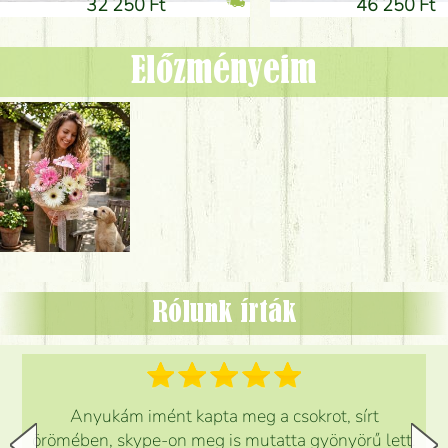
32 250 Ft
46 250 Ft
Előzményeim
Rólunk írták
Anyukám imént kapta meg a csokrot, sírt
örömében, skype-on meg is mutatta gyönyörű lett.