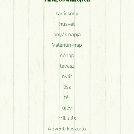
karácsony
húsvét
anyák napja
Valentin-nap
nőnap
tavasz
nyár
ősz
tél
újév
Mikulás
Adventi koszorúk