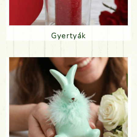
Gyertyák