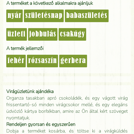
A terméket a következő alkalmakra ajánljuk
nyár
születésnap
babaszületés
üzleti
jobbulás
csakúgy
A termék jellemzői
fehér
rózsaszín
gerbera
Virágüzletünk ajándéka
Organza tasakban apró csokoládék, és egy vágott virág
frissentartó-só minden virágcsokor mellé, és egy elegáns
üdvözlő kártya borítékban, amire az Ön által kért szöveget
nyomtatjuk.
Rendeljen gyorsan és egyszerűen
Dobja a terméket kosárba, és töltse ki a virágküldés