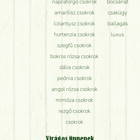
napraforgó csokrok
bocsánat
amarílisz csokrok
csakúgy
liziantusz csokrok
ballagás
hortenzia csokrok
luxus
szegfű csokrok
bokros rózsa csokrok
dália csokrok
peónia csokrok
angol rózsa csokrok
mimóza csokrok
rezgő csokrok
csokrok
Virágos ünnepek