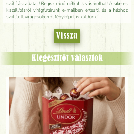
szállítási adatait! Regisztráció nélkül is vásárolhat! A sikeres
kiszállításról virágfutárunk e-mailben értesíti, és a házhoz
szállított virágcsokorról fényképet is küldünk!
Vissza
Kiegészítőt választok