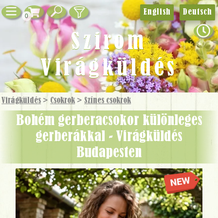
English
Deutsch
0
Szirom
Virágküldés
Virágküldés
>
Csokrok
>
Színes csokrok
Bohém gerberacsokor különleges
gerberákkal - Virágküldés
Budapesten