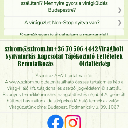
szállítani? Mennyire gyors a virágküldés
Budapestre?
A virágüzlet Non-Stop nyitva van?
Személyesen is átvehetem a megrendelt
virágcsokrot, vagy csak virágküldéssel, kiszállítással
kérhető?
szirom@szirom.hu
+36 70 506 4442
Virágbolt
Nyitvatartás
Kapcsolat
Tájékoztató
Feltételek
Vidékre is lehet rendelni?
Bemutatkozás
Oldaltérkép
Meddig rendelhetek virágküldést úgy, hogy még ma
Áraink az ÁFA-t tartalmazzák.
kiszállítsák?
A www.szirom.hu oldalon található összes tartalom és kép a
Virág-Háló Kft. tulajdona, és szerzői jogvédelem © alatt áll.
Mennyire gyorsan tudják elkészíteni a csokrot, és
Bizonyos termékképeinkhez hangulatfestés céljából AI generált
mikor tudják leghamarabb kiszállítani?
hátteret használunk, de a képeken látható termék az valódi.
Virágüzletünk címe: Budapest, Podmaniczky u. 39. 1067
Vörös rózsát keresek, van önöknél?
Milyen visszajelzést kapok a virágküldésről?