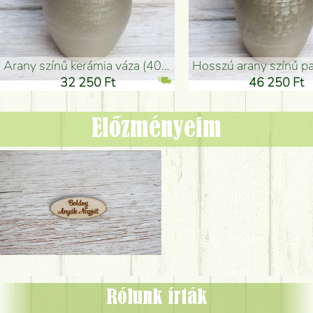
arany színű kerámia váza (40x26cm)
hosszú arany színű padlóváza
32 250 Ft
46 250 Ft
Előzményeim
Rólunk írták