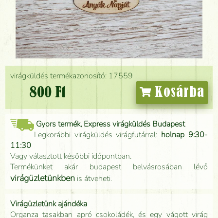
virágküldés termékazonosító: 17559
800 Ft
Kosárba
Gyors termék, Express virágküldés Budapest
Legkorábbi virágküldés virágfutárral:
holnap 9:30-
11:30
Vagy választott későbbi időpontban.
Termékünket akár budapest belvásrosában lévő
virágüzletünkben
is átveheti.
Virágüzletünk ajándéka
Organza tasakban apró csokoládék, és egy vágott virág