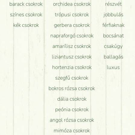
barack csokrok
orchidea csokrok
részvét
színes csokrok
trópusi csokrok
jobbulás
kék csokrok
gerbera csokrok
férfiaknak
napraforgó csokrok
bocsánat
amarílisz csokrok
csakúgy
liziantusz csokrok
ballagás
hortenzia csokrok
luxus
szegfű csokrok
bokros rózsa csokrok
dália csokrok
peónia csokrok
angol rózsa csokrok
mimóza csokrok