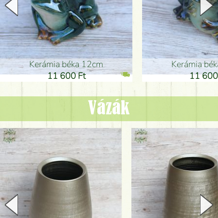
Kerámia béka 12cm
Kerámia bé
11 600 Ft
11 600
Vázák