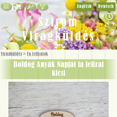
English
Deutsch
0
Szirom
Virágküldés
Virágküldés
>
Fa feliratok
Boldog Anyák Napját fa felirat
kicsi