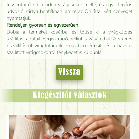
frissentartó-só minden virágcsokor mellé, és egy elegáns
üdvözlő kártya borítékban, amire az Ön által kért szöveget
nyomtatjuk.
Rendeljen gyorsan és egyszerűen
Dobja a terméket kosárba, és töltse ki a virágküldés
szállítási adatait! Regisztráció nélkül is vásárolhat! A sikeres
kiszállításról virágfutárunk e-mailben értesíti, és a házhoz
szállított virágcsokorról fényképet is küldünk!
Vissza
Kiegészítőt választok