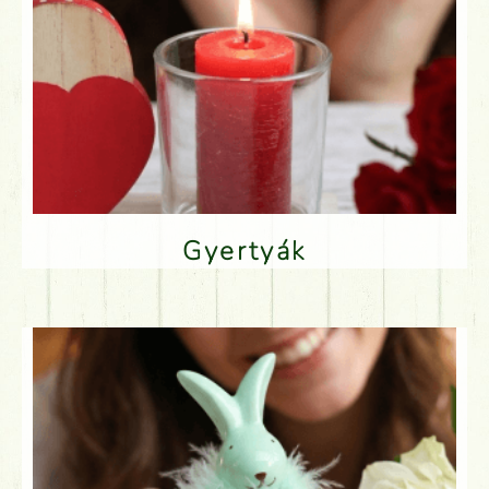
Gyertyák