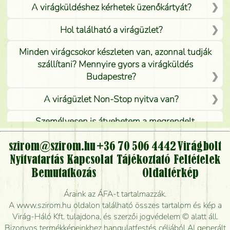
A virágküldéshez kérhetek üzenőkártyát?
Hol található a virágüzlet?
Minden virágcsokor készleten van, azonnal tudják
szállítani? Mennyire gyors a virágküldés
Budapestre?
A virágüzlet Non-Stop nyitva van?
Személyesen is átvehetem a megrendelt
virágcsokrot, vagy csak virágküldéssel, kiszállítással
kérhető?
szirom@szirom.hu
+36 70 506 4442
Virágbolt
Nyitvatartás
Kapcsolat
Tájékoztató
Feltételek
Vidékre is lehet rendelni?
Bemutatkozás
Oldaltérkép
Meddig rendelhetek virágküldést úgy, hogy még ma
Áraink az ÁFA-t tartalmazzák.
kiszállítsák?
A www.szirom.hu oldalon található összes tartalom és kép a
Virág-Háló Kft. tulajdona, és szerzői jogvédelem © alatt áll.
Mennyire gyorsan tudják elkészíteni a csokrot, és
Bizonyos termékképeinkhez hangulatfestés céljából AI generált