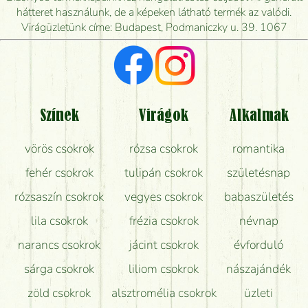
mikor tudják leghamarabb kiszállítani?
hátteret használunk, de a képeken látható termék az valódi.
Virágüzletünk címe: Budapest, Podmaniczky u. 39. 1067
Vörös rózsát keresek, van önöknél?
Milyen visszajelzést kapok a virágküldésről?
Tényleg azt kapom, ami a képen van?
Színek
Virágok
Alkalmak
Mit kell tudni a virágcsokrok szállításáról?
vörös csokrok
rózsa csokrok
romantika
Hogy marad a lehető legtovább friss a csokor?
fehér csokrok
tulipán csokrok
születésnap
Tudok adventi koszorút vásárolni boltban?
rózsaszín csokrok
vegyes csokrok
babaszületés
lila csokrok
frézia csokrok
névnap
narancs csokrok
jácint csokrok
évforduló
sárga csokrok
liliom csokrok
nászajándék
zöld csokrok
alsztromélia csokrok
üzleti