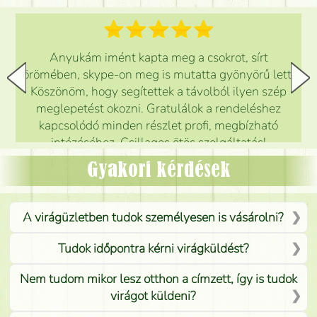
Anyukám imént kapta meg a csokrot, sírt
örömében, skype-on meg is mutatta gyönyörű lett.
Köszönöm, hogy segítettek a távolból ilyen szép
meglepetést okozni. Gratulálok a rendeléshez
kapcsolódó minden részlet profi, megbízható
intézéséhez. Csillagos ötös szolgáltatás!
Mónika
(
5
/5
)
Gyakori kérdések
A virágüzletben tudok személyesen is vásárolni?
Tudok időpontra kérni virágküldést?
Nem tudom mikor lesz otthon a címzett, így is tudok
virágot küldeni?