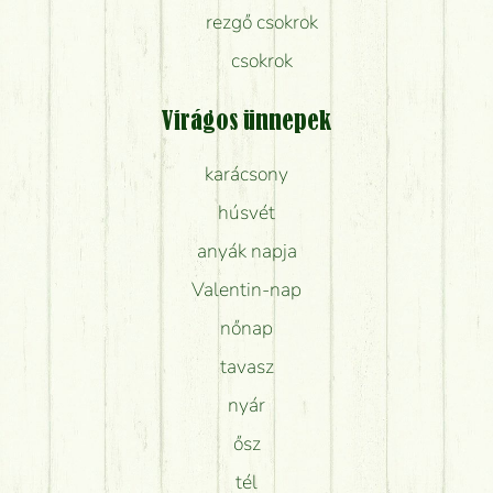
rezgő csokrok
csokrok
Virágos ünnepek
karácsony
húsvét
anyák napja
Valentin-nap
nőnap
tavasz
nyár
ősz
tél