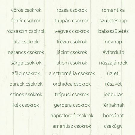
Mit kell tudni a virágcsokrok szállításáról?
vörös csokrok
rózsa csokrok
romantika
Hogy marad a lehető legtovább friss a csokor?
fehér csokrok
tulipán csokrok
születésnap
Tudok adventi koszorút vásárolni boltban?
rózsaszín csokrok
vegyes csokrok
babaszületés
lila csokrok
frézia csokrok
névnap
narancs csokrok
jácint csokrok
évforduló
sárga csokrok
liliom csokrok
nászajándék
zöld csokrok
alsztromélia csokrok
üzleti
barack csokrok
orchidea csokrok
részvét
színes csokrok
trópusi csokrok
jobbulás
kék csokrok
gerbera csokrok
férfiaknak
napraforgó csokrok
bocsánat
amarílisz csokrok
csakúgy