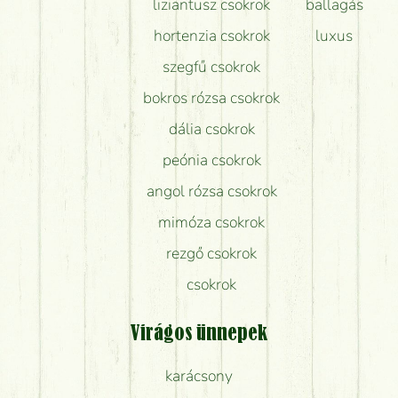
liziantusz csokrok
ballagás
hortenzia csokrok
luxus
szegfű csokrok
bokros rózsa csokrok
dália csokrok
peónia csokrok
angol rózsa csokrok
mimóza csokrok
rezgő csokrok
csokrok
Virágos ünnepek
karácsony