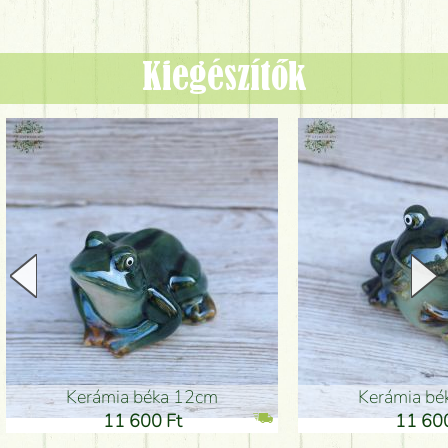
Kiegészítők
Kerámia béka 12cm
Kerámia bé
11 600 Ft
11 600