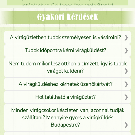
intézéséhez. Csillagos ötös szolgáltatás!
Mónika
(
5
/5
)
Gyakori kérdések
A virágüzletben tudok személyesen is vásárolni?
Tudok időpontra kérni virágküldést?
Nem tudom mikor lesz otthon a címzett, így is tudok
virágot küldeni?
A virágküldéshez kérhetek üzenőkártyát?
Hol található a virágüzlet?
Minden virágcsokor készleten van, azonnal tudják
szállítani? Mennyire gyors a virágküldés
Budapestre?