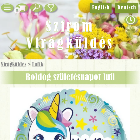
English
Deutsch
0
Szirom
Virágküldés
Virágküldés
>
Lufik
Boldog születésnapot lufi