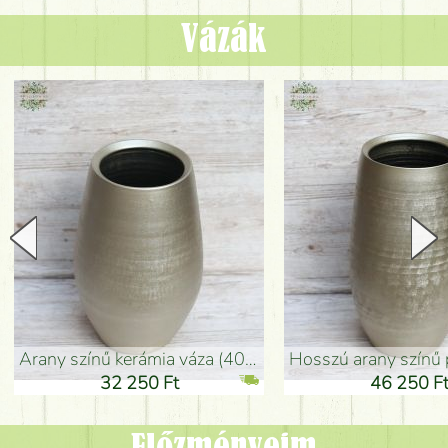
Vázák
arany színű kerámia váza (40x26cm)
hosszú arany színű padlóváza
32 250 Ft
46 250 Ft