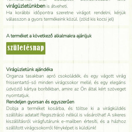
virágüzletünkben
is átveheti.
Ha korábbi időpontra szeretne virágot rendelni, kérjük
válasszon a gyors termékeink közül. (zöld kis kocsi jel)
A terméket a következő alkalmakra ajánljuk
születésnap
Virágüzletünk ajándéka
Organza tasakban apró csokoládék, és egy vágott virág
frissentartó-só minden virágcsokor mellé, és egy elegáns
üdvözlő kártya borítékban, amire az Ön által kért szöveget
nyomtatjuk.
Rendeljen gyorsan és egyszerűen
Dobja a terméket kosárba, és töltse ki a virágküldés
szállítási adatait! Regisztráció nélkül is vásárolhat! A sikeres
kiszállításról virágfutárunk e-mailben értesíti, és a házhoz
szállított virágcsokorról fényképet is küldünk!