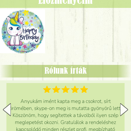
Előzményeim
Rólunk írták
Anyukám imént kapta meg a csokrot, sírt
örömében, skype-on meg is mutatta gyönyörű lett.
Köszönöm, hogy segítettek a távolból ilyen szép
meglepetést okozni. Gratulálok a rendeléshez
kapcsolódó minden részlet profi, megbízható