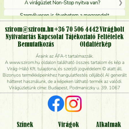
A virágüzlet Non-Stop nyitva van?
Személyesen is átvehetem a megrendelt
virágcsokrot, vagy csak virágküldéssel, kiszállítással
kérhető?
szirom@szirom.hu
+36 70 506 4442
Virágbolt
Nyitvatartás
Kapcsolat
Tájékoztató
Feltételek
Vidékre is lehet rendelni?
Bemutatkozás
Oldaltérkép
Meddig rendelhetek virágküldést úgy, hogy még ma
Áraink az ÁFA-t tartalmazzák.
kiszállítsák?
A www.szirom.hu oldalon található összes tartalom és kép a
Virág-Háló Kft. tulajdona, és szerzői jogvédelem © alatt áll.
Mennyire gyorsan tudják elkészíteni a csokrot, és
Bizonyos termékképeinkhez hangulatfestés céljából AI generált
mikor tudják leghamarabb kiszállítani?
hátteret használunk, de a képeken látható termék az valódi.
Virágüzletünk címe: Budapest, Podmaniczky u. 39. 1067
Vörös rózsát keresek, van önöknél?
Milyen visszajelzést kapok a virágküldésről?
Tényleg azt kapom, ami a képen van?
Színek
Virágok
Alkalmak