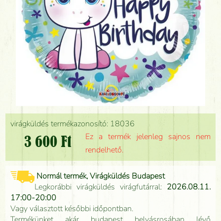
virágküldés termékazonosító: 18036
Ez a termék jelenleg sajnos nem
3 600 Ft
rendelhető.
Normál termék, Virágküldés Budapest
Legkorábbi virágküldés virágfutárral:
2026.08.11.
17:00-20:00
Vagy választott későbbi időpontban.
Termékünket akár budapest belvásrosában lévő