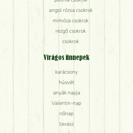
angol rózsa csokrok
mimóza csokrok
rezgő csokrok
csokrok
Virágos ünnepek
karácsony
húsvét
anyák napja
Valentin-nap
nőnap
tavasz