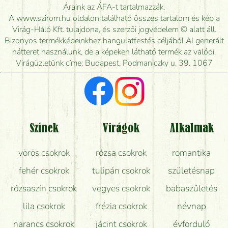
Meddig rendelhetek virágküldést úgy, hogy még ma
Áraink az ÁFA-t tartalmazzák.
kiszállítsák?
A www.szirom.hu oldalon található összes tartalom és kép a
Virág-Háló Kft. tulajdona, és szerzői jogvédelem © alatt áll.
Mennyire gyorsan tudják elkészíteni a csokrot, és
Bizonyos termékképeinkhez hangulatfestés céljából AI generált
mikor tudják leghamarabb kiszállítani?
hátteret használunk, de a képeken látható termék az valódi.
Virágüzletünk címe: Budapest, Podmaniczky u. 39. 1067
Vörös rózsát keresek, van önöknél?
Milyen visszajelzést kapok a virágküldésről?
Tényleg azt kapom, ami a képen van?
Színek
Virágok
Alkalmak
Mit kell tudni a virágcsokrok szállításáról?
vörös csokrok
rózsa csokrok
romantika
Hogy marad a lehető legtovább friss a csokor?
fehér csokrok
tulipán csokrok
születésnap
Tudok adventi koszorút vásárolni boltban?
rózsaszín csokrok
vegyes csokrok
babaszületés
lila csokrok
frézia csokrok
névnap
narancs csokrok
jácint csokrok
évforduló