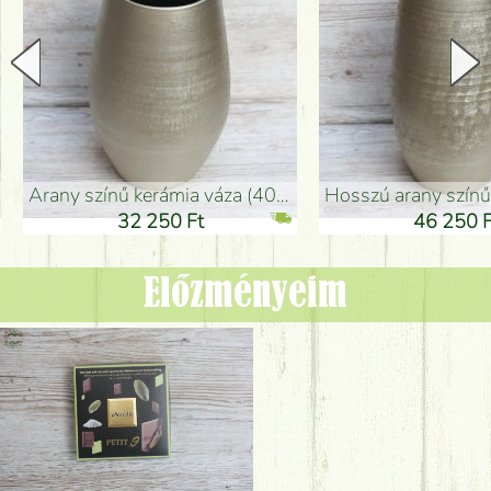
arany színű kerámia váza (40x26cm)
hosszú arany színű padlóváza
32 250 Ft
46 250 Ft
Előzményeim