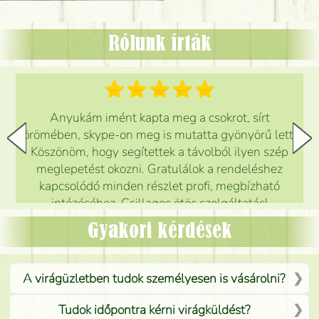
Rólunk írták
Anyukám imént kapta meg a csokrot, sírt
örömében, skype-on meg is mutatta gyönyörű lett.
Köszönöm, hogy segítettek a távolból ilyen szép
meglepetést okozni. Gratulálok a rendeléshez
kapcsolódó minden részlet profi, megbízható
intézéséhez. Csillagos ötös szolgáltatás!
Mónika
(
5
/5
)
Gyakori kérdések
A virágüzletben tudok személyesen is vásárolni?
Tudok időpontra kérni virágküldést?