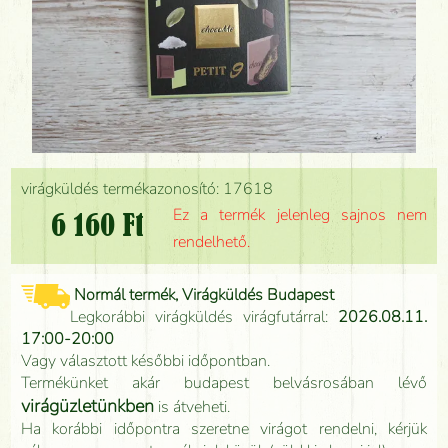
virágküldés termékazonosító: 17618
Ez a termék jelenleg sajnos nem
6 160 Ft
rendelhető.
Normál termék, Virágküldés Budapest
Legkorábbi virágküldés virágfutárral:
2026.08.11.
17:00-20:00
Vagy választott későbbi időpontban.
Termékünket akár budapest belvásrosában lévő
virágüzletünkben
is átveheti.
Ha korábbi időpontra szeretne virágot rendelni, kérjük