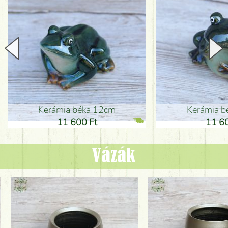
Kerámia béka 12cm
Kerámia bé
11 600 Ft
11 600
Vázák