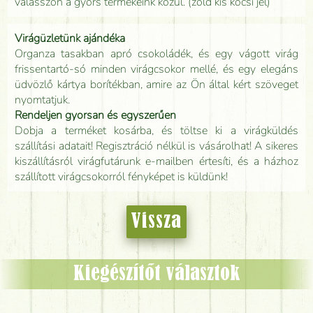
válasszon a gyors termékeink közül. (zöld kis kocsi jel)
Virágüzletünk ajándéka
Organza tasakban apró csokoládék, és egy vágott virág
frissentartó-só minden virágcsokor mellé, és egy elegáns
üdvözlő kártya borítékban, amire az Ön által kért szöveget
nyomtatjuk.
Rendeljen gyorsan és egyszerűen
Dobja a terméket kosárba, és töltse ki a virágküldés
szállítási adatait! Regisztráció nélkül is vásárolhat! A sikeres
kiszállításról virágfutárunk e-mailben értesíti, és a házhoz
szállított virágcsokorról fényképet is küldünk!
Vissza
Kiegészítőt választok