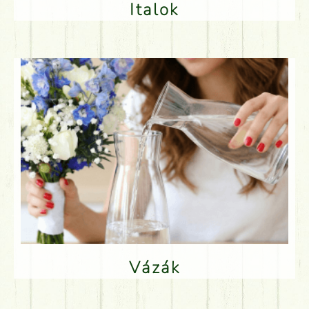
Italok
Vázák