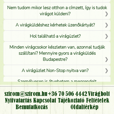
Nem tudom mikor lesz otthon a címzett, így is tudok
virágot küldeni?
A virágküldéshez kérhetek üzenőkártyát?
Hol található a virágüzlet?
Minden virágcsokor készleten van, azonnal tudják
szállítani? Mennyire gyors a virágküldés
Budapestre?
A virágüzlet Non-Stop nyitva van?
Személyesen is átvehetem a megrendelt
virágcsokrot, vagy csak virágküldéssel, kiszállítással
kérhető?
szirom@szirom.hu
+36 70 506 4442
Virágbolt
Nyitvatartás
Kapcsolat
Tájékoztató
Feltételek
Vidékre is lehet rendelni?
Bemutatkozás
Oldaltérkép