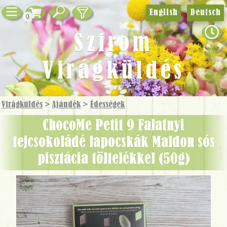
English
Deutsch
0
Szirom
Virágküldés
Virágküldés
>
Ajándék
>
Édességek
ChocoMe Petit 9 Falatnyi
tejcsokoládé lapocskák Maldon sós
pisztácia töltelékkel (50g)