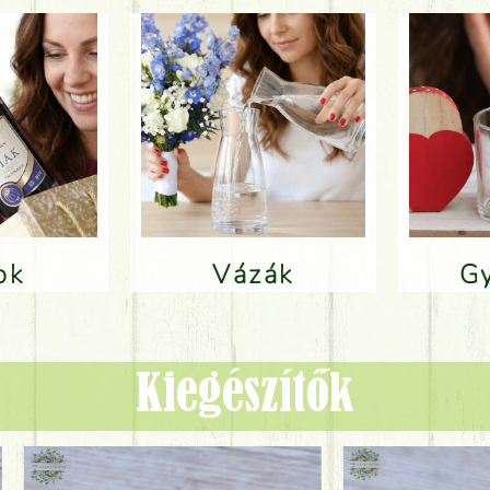
lok
Vázák
Kiegészítők