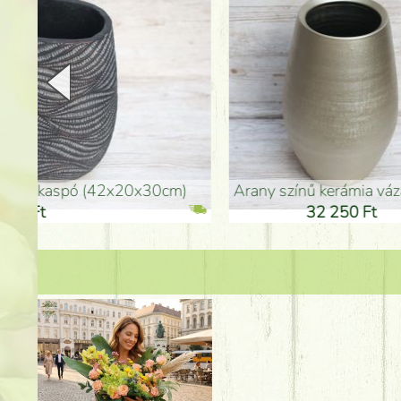
arany színű kerámia váza (40x26cm)
hosszú arany színű p
32 250 Ft
46 25