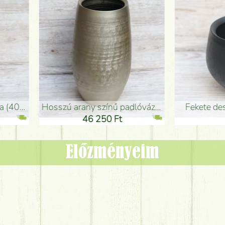
adlóváza (50x29cm)
fekete design váza (15x20cm)
0 Ft
11 250 Ft
Előzményeim