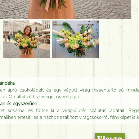
jándéka
an apró csokoládék, és egy vágott virág frissentartó-só minde
e az Ön által kért szöveget nyomtatjuk.
san és egyszerűen
t kosárba, és töltse ki a virágküldés szállítási adatait! Regisz
mailben értesíti, és a házhoz szállított virágcsokorról fényképet is 