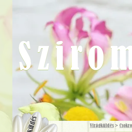
Sziro
Virágküldés
Virágküldés
>
Csokr