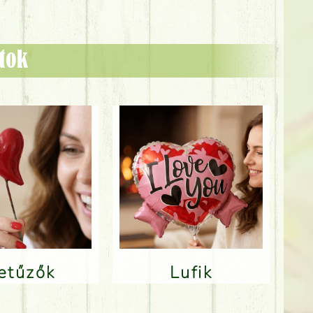
ztok
Betűzők
Lufik