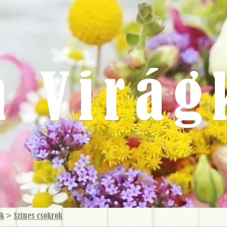
m Virág
ok
>
Színes csokrok