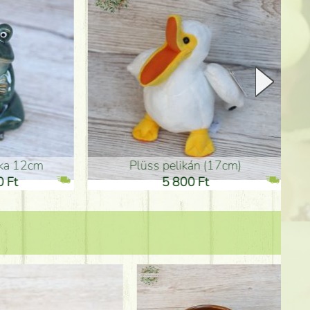
plüss pelikán (17cm)
Anyák-na
5 800 Ft
3 600