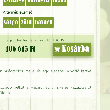
csakúgy
ballagás
luxus
A termék jellemzői
sárga
zöld
barack
virágküldés termékazonosító: 18639
Kosárba
106 615 Ft
n virágcsokor mellé, és egy elegáns üdvözlő kártya
tráció nélkül is vásárolhat! A sikeres kiszállításról
küldünk!