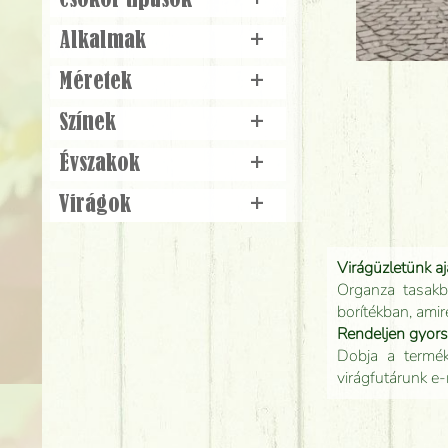
Csokor típusok
+
Alkalmak
+
Méretek
+
Színek
+
Évszakok
+
Virágok
+
Virágüzletünk a
Organza tasakb
borítékban, amir
Rendeljen gyor
Dobja a terméke
virágfutárunk e-