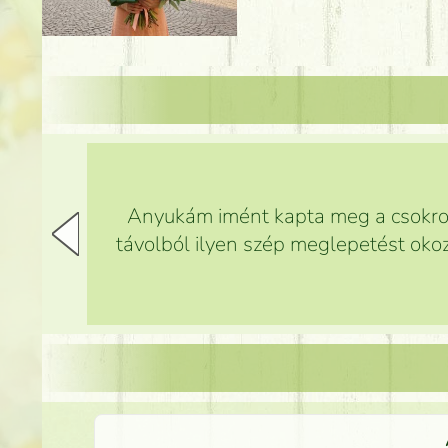
Anyukám imént kapta meg a csokrot,
távolból ilyen szép meglepetést okoz