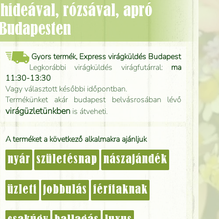
 Budapesten
Gyors termék, Express virágküldés Budapest
Legkorábbi virágküldés virágfutárral:
ma
11:30-13:30
Vagy választott későbbi időpontban.
Termékünket akár budapest belvásrosában lévő
virágüzletünkben
is átveheti.
A terméket a következő alkalmakra ajánljuk
nyár
születésnap
nászajándék
üzleti
jobbulás
férfiaknak