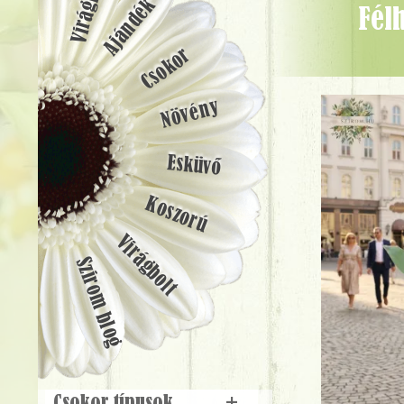
Ajándék
Félhold csokor zöld-barack színben orchideával, rózsával, apró
Csokor
Növény
Esküvő
Koszorú
Virágbolt
Szirom blog