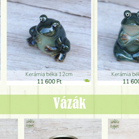
ia béka 12cm
Kerámia béka 12cm
1 600 Ft
11 600 Ft
Vázák