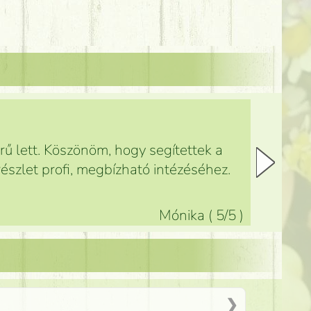
ű lett. Köszönöm, hogy segítettek a
észlet profi, megbízható intézéséhez.
Mónika
(
5
/5
)