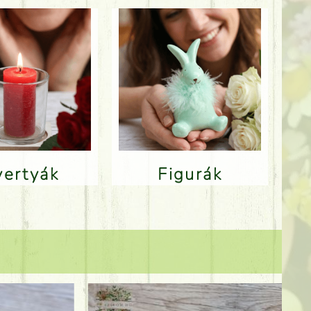
Gyertyák
Figurák