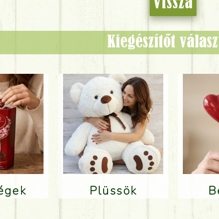
Vissza
Kiegészítőt válas
ségek
Plüssök