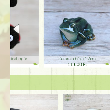
Kerámia béka 12cm
Kerám
11 600 Ft
1