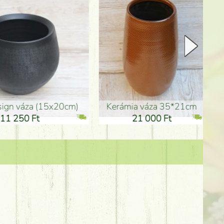
Kerámia váza 35*21cm
ballagó fiú fa betűző (10c
21 000 Ft
1 300 Ft