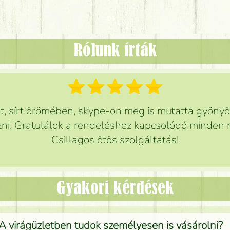
Rólunk írták
 sírt örömében, skype-on meg is mutatta gyönyör
ni. Gratulálok a rendeléshez kapcsolódó minden r
Csillagos ötös szolgáltatás!
Gyakori kérdések
A virágüzletben tudok személyesen is vásárolni?