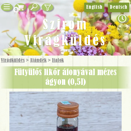
English
Deutsch
0
Szirom
Virágküldés
Virágküldés
>
Ajándék
>
Italok
Fütyülős likőr áfonyával mézes
ágyon (0,5l)