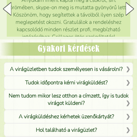
Anyukám imént kapta meg a csokrot, sírt
örömében, skype-on meg is mutatta gyönyörű lett.
Köszönöm, hogy segítettek a távolból ilyen szép
meglepetést okozni. Gratulálok a rendeléshez
kapcsolódó minden részlet profi, megbízható
intézéséhez. Csillagos ötös szolgáltatás!
Mónika
(
5
/5
)
Gyakori kérdések
A virágüzletben tudok személyesen is vásárolni?
Tudok időpontra kérni virágküldést?
Nem tudom mikor lesz otthon a címzett, így is tudok
virágot küldeni?
A virágküldéshez kérhetek üzenőkártyát?
Hol található a virágüzlet?