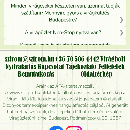
Minden virágcsokor készleten van, azonnal tudják
szállítani? Mennyire gyors a virágküldés
Budapestre?
A virágüzlet Non-Stop nyitva van?
Személyesen is átvehetem a megrendelt
virágcsokrot, vagy csak virágküldéssel, kiszállítással
kérhető?
szirom@szirom.hu
+36 70 506 4442
Virágbolt
Nyitvatartás
Kapcsolat
Tájékoztató
Feltételek
Vidékre is lehet rendelni?
Bemutatkozás
Oldaltérkép
Meddig rendelhetek virágküldést úgy, hogy még ma
Áraink az ÁFA-t tartalmazzák.
kiszállítsák?
A www.szirom.hu oldalon található összes tartalom és kép a
Virág-Háló Kft. tulajdona, és szerzői jogvédelem © alatt áll.
Mennyire gyorsan tudják elkészíteni a csokrot, és
Bizonyos termékképeinkhez hangulatfestés céljából AI generált
mikor tudják leghamarabb kiszállítani?
hátteret használunk, de a képeken látható termék az valódi.
Virágüzletünk címe: Budapest, Podmaniczky u. 39. 1067
Vörös rózsát keresek, van önöknél?