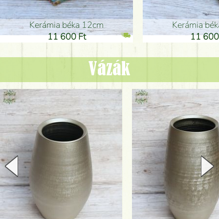
Kerámia béka 12cm
Kerámia bé
11 600 Ft
11 600
Vázák