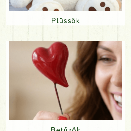
Plüssök
Betűzők