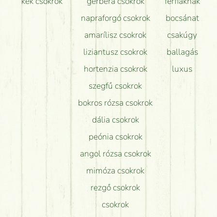
kék csokrok
gerbera csokrok
férfiaknak
napraforgó csokrok
bocsánat
amarílisz csokrok
csakúgy
liziantusz csokrok
ballagás
hortenzia csokrok
luxus
szegfű csokrok
bokros rózsa csokrok
dália csokrok
peónia csokrok
angol rózsa csokrok
mimóza csokrok
rezgő csokrok
csokrok