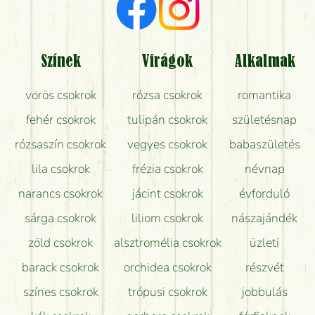
Milyen visszajelzést kapok a virágküldésről?
Tényleg azt kapom, ami a képen van?
Színek
Virágok
Alkalmak
Mit kell tudni a virágcsokrok szállításáról?
vörös csokrok
rózsa csokrok
romantika
Hogy marad a lehető legtovább friss a csokor?
fehér csokrok
tulipán csokrok
születésnap
Tudok adventi koszorút vásárolni boltban?
rózsaszín csokrok
vegyes csokrok
babaszületés
lila csokrok
frézia csokrok
névnap
narancs csokrok
jácint csokrok
évforduló
sárga csokrok
liliom csokrok
nászajándék
zöld csokrok
alsztromélia csokrok
üzleti
barack csokrok
orchidea csokrok
részvét
színes csokrok
trópusi csokrok
jobbulás