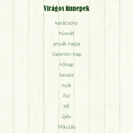
Virágos ünnepek
karácsony
húsvét
anyák napja
Valentin-nap
nőnap
tavasz
nyár
ősz
tél
újév
Mikulás