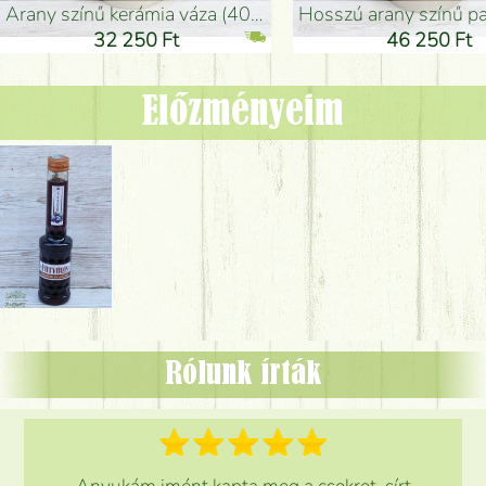
arany színű kerámia váza (40x26cm)
hosszú arany színű padlóváza
32 250 Ft
46 250 Ft
Előzményeim
Rólunk írták