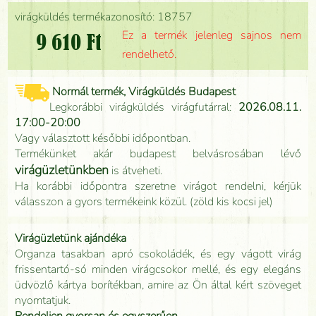
virágküldés termékazonosító: 18757
Ez a termék jelenleg sajnos nem
9 610 Ft
rendelhető.
Normál termék, Virágküldés Budapest
Legkorábbi virágküldés virágfutárral:
2026.08.11.
17:00-20:00
Vagy választott későbbi időpontban.
Termékünket akár budapest belvásrosában lévő
virágüzletünkben
is átveheti.
Ha korábbi időpontra szeretne virágot rendelni, kérjük
válasszon a gyors termékeink közül. (zöld kis kocsi jel)
Virágüzletünk ajándéka
Organza tasakban apró csokoládék, és egy vágott virág
frissentartó-só minden virágcsokor mellé, és egy elegáns
üdvözlő kártya borítékban, amire az Ön által kért szöveget
nyomtatjuk.