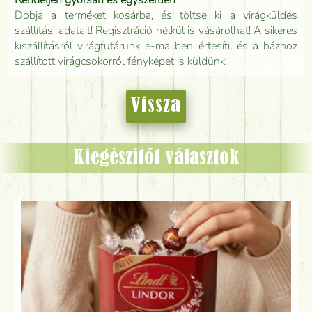
Rendeljen gyorsan és egyszerűen
Dobja a terméket kosárba, és töltse ki a virágküldés
szállítási adatait! Regisztráció nélkül is vásárolhat! A sikeres
kiszállításról virágfutárunk e-mailben értesíti, és a házhoz
szállított virágcsokorról fényképet is küldünk!
Vissza
Kiegészítőt választok