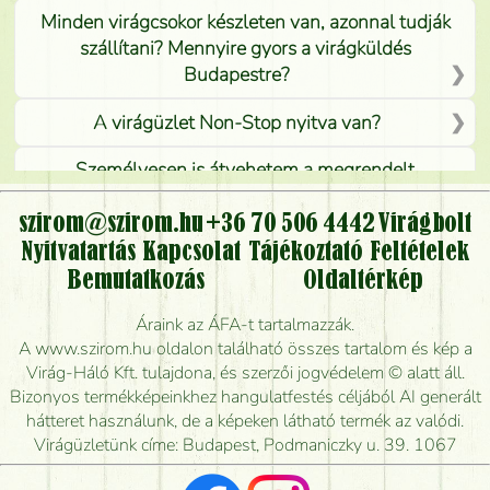
Minden virágcsokor készleten van, azonnal tudják
szállítani? Mennyire gyors a virágküldés
Budapestre?
A virágüzlet Non-Stop nyitva van?
Személyesen is átvehetem a megrendelt
virágcsokrot, vagy csak virágküldéssel, kiszállítással
kérhető?
szirom@szirom.hu
+36 70 506 4442
Virágbolt
Nyitvatartás
Kapcsolat
Tájékoztató
Feltételek
Vidékre is lehet rendelni?
Bemutatkozás
Oldaltérkép
Meddig rendelhetek virágküldést úgy, hogy még ma
Áraink az ÁFA-t tartalmazzák.
kiszállítsák?
A www.szirom.hu oldalon található összes tartalom és kép a
Virág-Háló Kft. tulajdona, és szerzői jogvédelem © alatt áll.
Mennyire gyorsan tudják elkészíteni a csokrot, és
Bizonyos termékképeinkhez hangulatfestés céljából AI generált
mikor tudják leghamarabb kiszállítani?
hátteret használunk, de a képeken látható termék az valódi.
Virágüzletünk címe: Budapest, Podmaniczky u. 39. 1067
Vörös rózsát keresek, van önöknél?