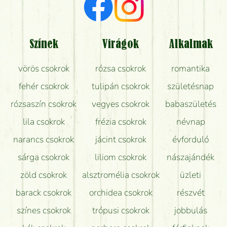
Milyen visszajelzést kapok a virágküldésről?
Tényleg azt kapom, ami a képen van?
Színek
Virágok
Alkalmak
Mit kell tudni a virágcsokrok szállításáról?
vörös csokrok
rózsa csokrok
romantika
Hogy marad a lehető legtovább friss a csokor?
fehér csokrok
tulipán csokrok
születésnap
Tudok adventi koszorút vásárolni boltban?
rózsaszín csokrok
vegyes csokrok
babaszületés
lila csokrok
frézia csokrok
névnap
narancs csokrok
jácint csokrok
évforduló
sárga csokrok
liliom csokrok
nászajándék
zöld csokrok
alsztromélia csokrok
üzleti
barack csokrok
orchidea csokrok
részvét
színes csokrok
trópusi csokrok
jobbulás