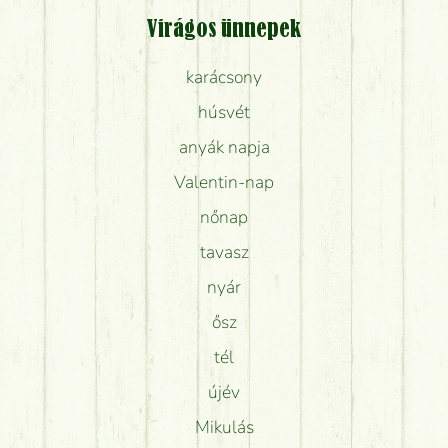
Virágos ünnepek
karácsony
húsvét
anyák napja
Valentin-nap
nőnap
tavasz
nyár
ősz
tél
újév
Mikulás