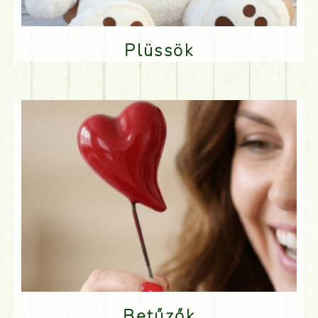
Plüssök
Betűzők