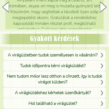
Anyukám imént kapta meg a csokrot, sírt
örömében, skype-on meg is mutatta gyönyörű lett.
Köszönöm, hogy segítettek a távolból ilyen szép
meglepetést okozni. Gratulálok a rendeléshez
kapcsolódó minden részlet profi, megbízható
intézéséhez. Csillagos ötös szolgáltatás!
Mónika
(
5
/5
)
Gyakori kérdések
A virágüzletben tudok személyesen is vásárolni?
Tudok időpontra kérni virágküldést?
Nem tudom mikor lesz otthon a címzett, így is tudok
virágot küldeni?
A virágküldéshez kérhetek üzenőkártyát?
Hol található a virágüzlet?