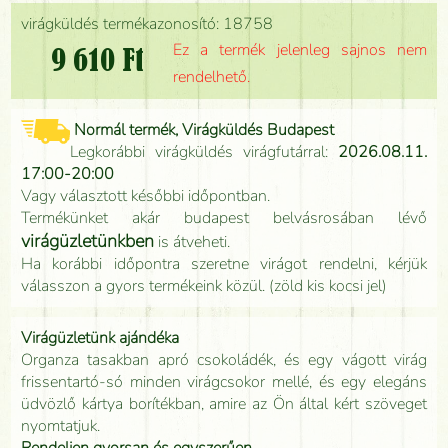
virágküldés termékazonosító: 18758
Ez a termék jelenleg sajnos nem
9 610 Ft
rendelhető.
Normál termék, Virágküldés Budapest
Legkorábbi virágküldés virágfutárral:
2026.08.11.
17:00-20:00
Vagy választott későbbi időpontban.
Termékünket akár budapest belvásrosában lévő
virágüzletünkben
is átveheti.
Ha korábbi időpontra szeretne virágot rendelni, kérjük
válasszon a gyors termékeink közül. (zöld kis kocsi jel)
Virágüzletünk ajándéka
Organza tasakban apró csokoládék, és egy vágott virág
frissentartó-só minden virágcsokor mellé, és egy elegáns
üdvözlő kártya borítékban, amire az Ön által kért szöveget
nyomtatjuk.