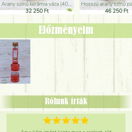
arany színű kerámia váza (40x26cm)
hosszú arany színű padlóváza
32 250 Ft
46 250 Ft
Előzményeim
Rólunk írták