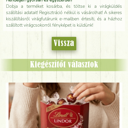
Rendeljen gyorsan és egyszerűen
Dobja a terméket kosárba, és töltse ki a virágküldés
szállítási adatait! Regisztráció nélkül is vásárolhat! A sikeres
kiszállításról virágfutárunk e-mailben értesíti, és a házhoz
szállított virágcsokorról fényképet is küldünk!
Vissza
Kiegészítőt választok