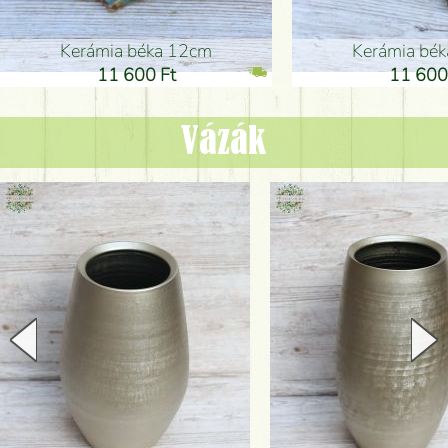
Kerámia béka 12cm
Kerámia bé
11 600 Ft
11 600
Vázák