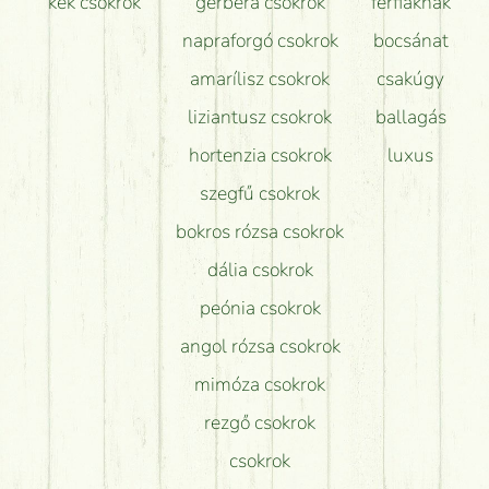
kék csokrok
gerbera csokrok
férfiaknak
napraforgó csokrok
bocsánat
amarílisz csokrok
csakúgy
liziantusz csokrok
ballagás
hortenzia csokrok
luxus
szegfű csokrok
bokros rózsa csokrok
dália csokrok
peónia csokrok
angol rózsa csokrok
mimóza csokrok
rezgő csokrok
csokrok