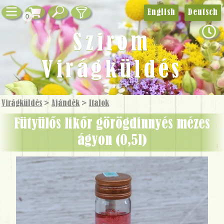
English
Deutsch
0
Szirom
Virágküldés
Virágküldés
>
Ajándék
>
Italok
Fütyülős likőr görögdinnyés mézes
ágyon (0,5l)