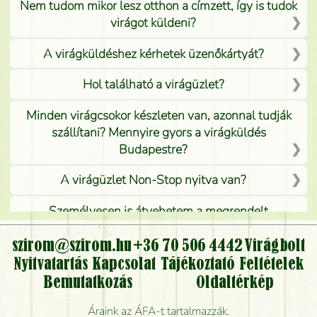
Nem tudom mikor lesz otthon a címzett, így is tudok
virágot küldeni?
A virágküldéshez kérhetek üzenőkártyát?
Hol található a virágüzlet?
Minden virágcsokor készleten van, azonnal tudják
szállítani? Mennyire gyors a virágküldés
Budapestre?
A virágüzlet Non-Stop nyitva van?
Személyesen is átvehetem a megrendelt
virágcsokrot, vagy csak virágküldéssel, kiszállítással
kérhető?
szirom@szirom.hu
+36 70 506 4442
Virágbolt
Nyitvatartás
Kapcsolat
Tájékoztató
Feltételek
Vidékre is lehet rendelni?
Bemutatkozás
Oldaltérkép
Meddig rendelhetek virágküldést úgy, hogy még ma
Áraink az ÁFA-t tartalmazzák.