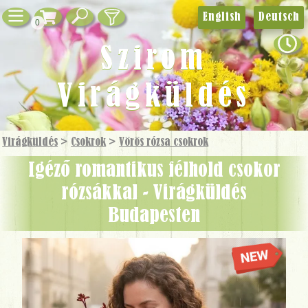
English
Deutsch
0
Szirom
Virágküldés
Virágküldés
>
Csokrok
>
Vörös rózsa csokrok
Igéző romantikus félhold csokor
rózsákkal - Virágküldés
Budapesten