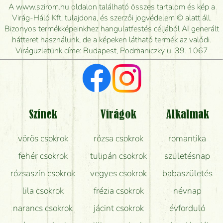
kiszállítsák?
A www.szirom.hu oldalon található összes tartalom és kép a
Virág-Háló Kft. tulajdona, és szerzői jogvédelem © alatt áll.
Mennyire gyorsan tudják elkészíteni a csokrot, és
Bizonyos termékképeinkhez hangulatfestés céljából AI generált
mikor tudják leghamarabb kiszállítani?
hátteret használunk, de a képeken látható termék az valódi.
Virágüzletünk címe: Budapest, Podmaniczky u. 39. 1067
Vörös rózsát keresek, van önöknél?
Milyen visszajelzést kapok a virágküldésről?
Tényleg azt kapom, ami a képen van?
Színek
Virágok
Alkalmak
Mit kell tudni a virágcsokrok szállításáról?
vörös csokrok
rózsa csokrok
romantika
Hogy marad a lehető legtovább friss a csokor?
fehér csokrok
tulipán csokrok
születésnap
Tudok adventi koszorút vásárolni boltban?
rózsaszín csokrok
vegyes csokrok
babaszületés
lila csokrok
frézia csokrok
névnap
narancs csokrok
jácint csokrok
évforduló