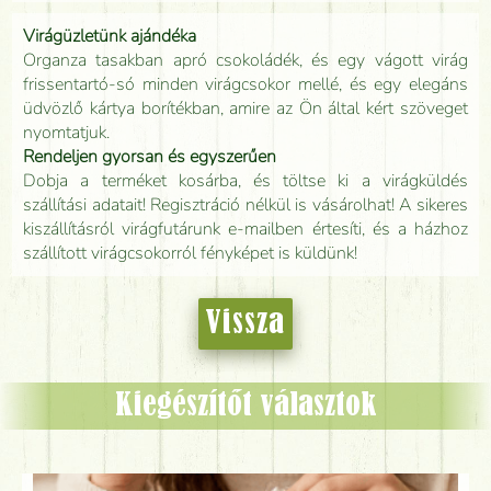
Virágüzletünk ajándéka
Organza tasakban apró csokoládék, és egy vágott virág
frissentartó-só minden virágcsokor mellé, és egy elegáns
üdvözlő kártya borítékban, amire az Ön által kért szöveget
nyomtatjuk.
Rendeljen gyorsan és egyszerűen
Dobja a terméket kosárba, és töltse ki a virágküldés
szállítási adatait! Regisztráció nélkül is vásárolhat! A sikeres
kiszállításról virágfutárunk e-mailben értesíti, és a házhoz
szállított virágcsokorról fényképet is küldünk!
Vissza
Kiegészítőt választok