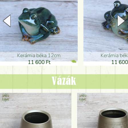
Kerámia béka 12cm
Kerámia bé
11 600 Ft
11 600
Vázák