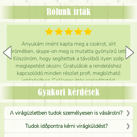
Rólunk írták
Anyukám imént kapta meg a csokrot, sírt
örömében, skype-on meg is mutatta gyönyörű lett.
Köszönöm, hogy segítettek a távolból ilyen szép
meglepetést okozni. Gratulálok a rendeléshez
kapcsolódó minden részlet profi, megbízható
intézéséhez. Csillagos ötös szolgáltatás!
Mónika
(
5
/5
)
Gyakori kérdések
A virágüzletben tudok személyesen is vásárolni?
Tudok időpontra kérni virágküldést?