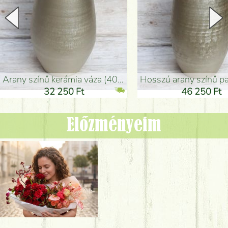
arany színű kerámia váza (40x26cm)
hosszú arany színű padlóváza
32 250 Ft
46 250 Ft
Előzményeim