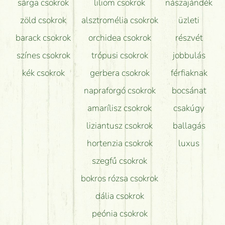
sárga csokrok
liliom csokrok
nászajándék
zöld csokrok
alsztromélia csokrok
üzleti
barack csokrok
orchidea csokrok
részvét
színes csokrok
trópusi csokrok
jobbulás
kék csokrok
gerbera csokrok
férfiaknak
napraforgó csokrok
bocsánat
amarílisz csokrok
csakúgy
liziantusz csokrok
ballagás
hortenzia csokrok
luxus
szegfű csokrok
bokros rózsa csokrok
dália csokrok
peónia csokrok