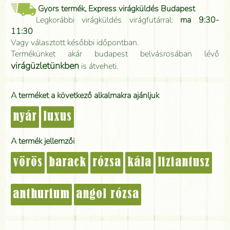
Gyors termék, Express virágküldés Budapest
Legkorábbi virágküldés virágfutárral:
ma 9:30-
11:30
Vagy választott későbbi időpontban.
Termékünket akár budapest belvásrosában lévő
virágüzletünkben
is átveheti.
A terméket a következő alkalmakra ajánljuk
nyár
luxus
A termék jellemzői
vörös
barack
rózsa
kála
liziantusz
anthurium
angol rózsa