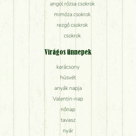
angol rózsa csokrok
mimóza csokrok
rezgő csokrok
csokrok
Virágos ünnepek
karácsony
húsvét
anyák napja
Valentin-nap
nőnap
tavasz
nyár