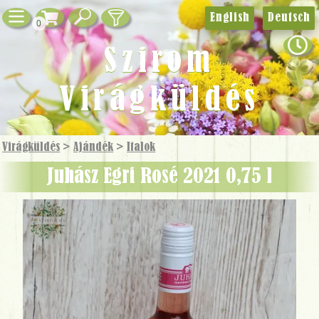
English
Deutsch
0
Szirom
Virágküldés
Virágküldés
>
Ajándék
>
Italok
Juhász Egri Rosé 2021 0,75 l