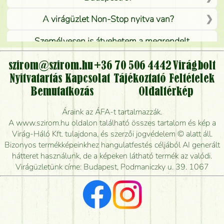
A virágüzlet Non-Stop nyitva van?
Személyesen is átvehetem a megrendelt
virágcsokrot, vagy csak virágküldéssel, kiszállítással
kérhető?
szirom@szirom.hu
+36 70 506 4442
Virágbolt
Nyitvatartás
Kapcsolat
Tájékoztató
Feltételek
Vidékre is lehet rendelni?
Bemutatkozás
Oldaltérkép
Meddig rendelhetek virágküldést úgy, hogy még ma
Áraink az ÁFA-t tartalmazzák.
kiszállítsák?
A www.szirom.hu oldalon található összes tartalom és kép a
Virág-Háló Kft. tulajdona, és szerzői jogvédelem © alatt áll.
Mennyire gyorsan tudják elkészíteni a csokrot, és
Bizonyos termékképeinkhez hangulatfestés céljából AI generált
mikor tudják leghamarabb kiszállítani?
hátteret használunk, de a képeken látható termék az valódi.
Virágüzletünk címe: Budapest, Podmaniczky u. 39. 1067
Vörös rózsát keresek, van önöknél?
Milyen visszajelzést kapok a virágküldésről?
Tényleg azt kapom, ami a képen van?