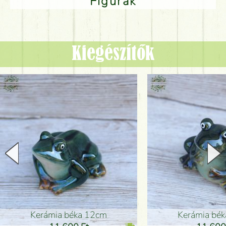
Figurák
Kiegészítők
Kerámia béka 12cm
Kerámia bé