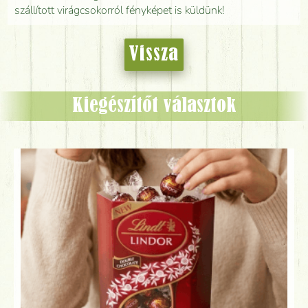
szállított virágcsokorról fényképet is küldünk!
Vissza
Kiegészítőt választok