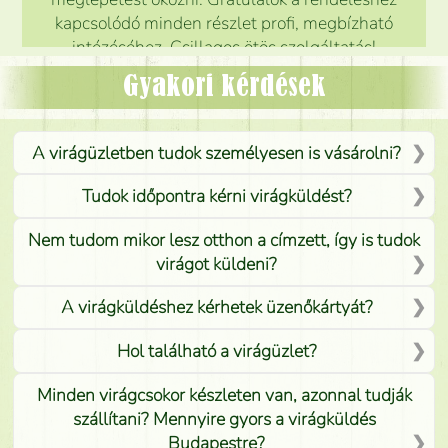
kapcsolódó minden részlet profi, megbízható
intézéséhez. Csillagos ötös szolgáltatás!
Mónika
(
5
/5
)
Gyakori kérdések
A virágüzletben tudok személyesen is vásárolni?
Tudok időpontra kérni virágküldést?
Nem tudom mikor lesz otthon a címzett, így is tudok
virágot küldeni?
A virágküldéshez kérhetek üzenőkártyát?
Hol található a virágüzlet?
Minden virágcsokor készleten van, azonnal tudják
szállítani? Mennyire gyors a virágküldés
Budapestre?