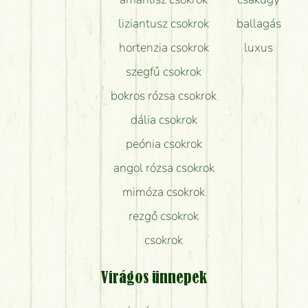
liziantusz csokrok
ballagás
hortenzia csokrok
luxus
szegfű csokrok
bokros rózsa csokrok
dália csokrok
peónia csokrok
angol rózsa csokrok
mimóza csokrok
rezgő csokrok
csokrok
Virágos ünnepek