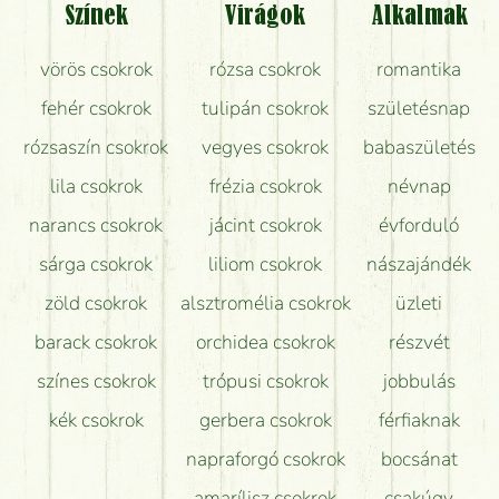
Színek
Virágok
Alkalmak
Mit kell tudni a virágcsokrok szállításáról?
vörös csokrok
rózsa csokrok
romantika
Hogy marad a lehető legtovább friss a csokor?
fehér csokrok
tulipán csokrok
születésnap
Tudok adventi koszorút vásárolni boltban?
rózsaszín csokrok
vegyes csokrok
babaszületés
lila csokrok
frézia csokrok
névnap
narancs csokrok
jácint csokrok
évforduló
sárga csokrok
liliom csokrok
nászajándék
zöld csokrok
alsztromélia csokrok
üzleti
barack csokrok
orchidea csokrok
részvét
színes csokrok
trópusi csokrok
jobbulás
kék csokrok
gerbera csokrok
férfiaknak
napraforgó csokrok
bocsánat
amarílisz csokrok
csakúgy