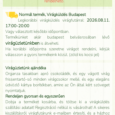
rendelhető.
Normál termék, Virágküldés Budapest
Legkorábbi virágküldés virágfutárral:
2026.08.11.
17:00-20:00
Vagy választott későbbi időpontban.
Termékünket akár budapest belvásrosában lévő
virágüzletünkben
is átveheti.
Ha korábbi időpontra szeretne virágot rendelni, kérjük
válasszon a gyors termékeink közül. (zöld kis kocsi jel)
Virágüzletünk ajándéka
Organza tasakban apró csokoládék, és egy vágott virág
frissentartó-só minden virágcsokor mellé, és egy elegáns
üdvözlő kártya borítékban, amire az Ön által kért szöveget
nyomtatjuk.
Rendeljen gyorsan és egyszerűen
Dobja a terméket kosárba, és töltse ki a virágküldés
szállítási adatait! Regisztráció nélkül is vásárolhat! A sikeres
kiszállításról virágfutárunk e-mailben értesíti, és a házhoz