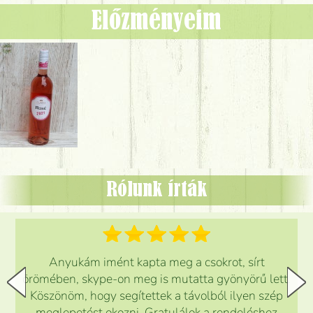
Előzményeim
Rólunk írták
Anyukám imént kapta meg a csokrot, sírt
örömében, skype-on meg is mutatta gyönyörű lett.
Köszönöm, hogy segítettek a távolból ilyen szép
meglepetést okozni. Gratulálok a rendeléshez