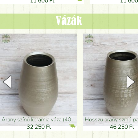
11 600 Ft
11 600
Vázák
arany színű kerámia váza (40x26cm)
hosszú arany színű padlóváza
32 250 Ft
46 250 Ft