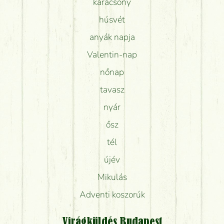
karácsony
húsvét
anyák napja
Valentin-nap
nőnap
tavasz
nyár
ősz
tél
újév
Mikulás
Adventi koszorúk
Virágküldés Budapest