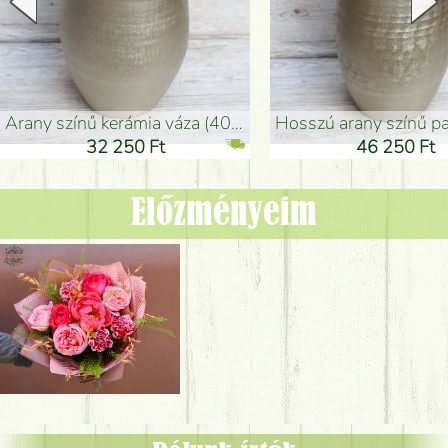
arany színű kerámia váza (40x26cm)
hosszú arany színű padlóváza
32 250 Ft
46 250 Ft
Előzményeim