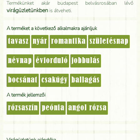
Termékünket akár budapest belvásrosában lévő
virágüzletünkben
is átveheti.
A terméket a következő alkalmakra ajánljuk
tavasz
nyár
romantika
születésnap
névnap
évforduló
jobbulás
bocsánat
csakúgy
ballagás
A termék jellemzői
rózsaszín
peónia
angol rózsa