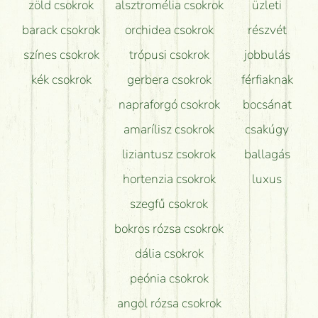
zöld csokrok
alsztromélia csokrok
üzleti
barack csokrok
orchidea csokrok
részvét
színes csokrok
trópusi csokrok
jobbulás
kék csokrok
gerbera csokrok
férfiaknak
napraforgó csokrok
bocsánat
amarílisz csokrok
csakúgy
liziantusz csokrok
ballagás
hortenzia csokrok
luxus
szegfű csokrok
bokros rózsa csokrok
dália csokrok
peónia csokrok
angol rózsa csokrok