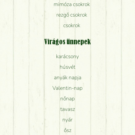
mimóza csokrok
rezgő csokrok
csokrok
Virágos ünnepek
karácsony
húsvét
anyák napja
Valentin-nap
nőnap
tavasz
nyár
ősz