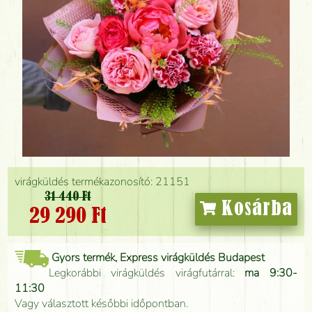
virágküldés termékazonosító: 21151
31 440 Ft
Kosárba
29 290 Ft
Gyors termék, Express virágküldés Budapest
Legkorábbi virágküldés virágfutárral:
ma 9:30-
11:30
Vagy választott későbbi időpontban.