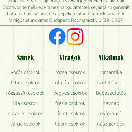
Virág-Háló Kft. tulajdona, és szerzői jogvédelem © alatt áll.
Mennyire gyorsan tudják elkészíteni a csokrot, és
Bizonyos termékképeinkhez hangulatfestés céljából AI generált
mikor tudják leghamarabb kiszállítani?
hátteret használunk, de a képeken látható termék az valódi.
Virágüzletünk címe: Budapest, Podmaniczky u. 39. 1067
Vörös rózsát keresek, van önöknél?
Milyen visszajelzést kapok a virágküldésről?
Tényleg azt kapom, ami a képen van?
Színek
Virágok
Alkalmak
Mit kell tudni a virágcsokrok szállításáról?
vörös csokrok
rózsa csokrok
romantika
Hogy marad a lehető legtovább friss a csokor?
fehér csokrok
tulipán csokrok
születésnap
Tudok adventi koszorút vásárolni boltban?
rózsaszín csokrok
vegyes csokrok
babaszületés
lila csokrok
frézia csokrok
névnap
narancs csokrok
jácint csokrok
évforduló
sárga csokrok
liliom csokrok
nászajándék