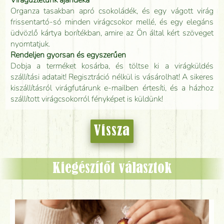
Virágüzletünk ajándéka
Organza tasakban apró csokoládék, és egy vágott virág
frissentartó-só minden virágcsokor mellé, és egy elegáns
üdvözlő kártya borítékban, amire az Ön által kért szöveget
nyomtatjuk.
Rendeljen gyorsan és egyszerűen
Dobja a terméket kosárba, és töltse ki a virágküldés
szállítási adatait! Regisztráció nélkül is vásárolhat! A sikeres
kiszállításról virágfutárunk e-mailben értesíti, és a házhoz
szállított virágcsokorról fényképet is küldünk!
Vissza
Kiegészítőt választok