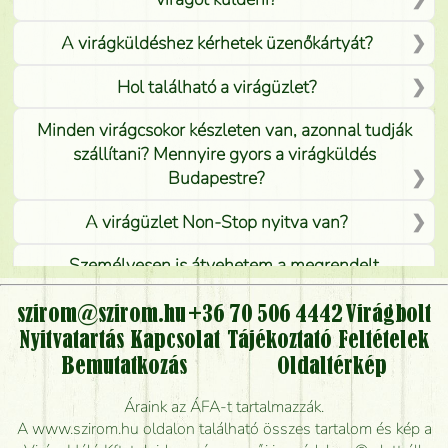
A virágküldéshez kérhetek üzenőkártyát?
Hol található a virágüzlet?
Minden virágcsokor készleten van, azonnal tudják
szállítani? Mennyire gyors a virágküldés
Budapestre?
A virágüzlet Non-Stop nyitva van?
Személyesen is átvehetem a megrendelt
virágcsokrot, vagy csak virágküldéssel, kiszállítással
kérhető?
szirom@szirom.hu
+36 70 506 4442
Virágbolt
Nyitvatartás
Kapcsolat
Tájékoztató
Feltételek
Vidékre is lehet rendelni?
Bemutatkozás
Oldaltérkép
Meddig rendelhetek virágküldést úgy, hogy még ma
Áraink az ÁFA-t tartalmazzák.
kiszállítsák?
A www.szirom.hu oldalon található összes tartalom és kép a