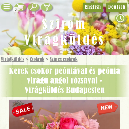
English
Deutsch
0
Szirom
Virágküldés
Virágküldés
>
Csokrok
>
Színes csokrok
Kerek csokor peóniával és peónia
virágú angol rózsával -
Virágküldés Budapesten