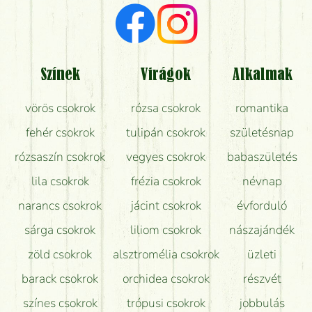
Milyen visszajelzést kapok a virágküldésről?
Tényleg azt kapom, ami a képen van?
Színek
Virágok
Alkalmak
Mit kell tudni a virágcsokrok szállításáról?
vörös csokrok
rózsa csokrok
romantika
Hogy marad a lehető legtovább friss a csokor?
fehér csokrok
tulipán csokrok
születésnap
Tudok adventi koszorút vásárolni boltban?
rózsaszín csokrok
vegyes csokrok
babaszületés
lila csokrok
frézia csokrok
névnap
narancs csokrok
jácint csokrok
évforduló
sárga csokrok
liliom csokrok
nászajándék
zöld csokrok
alsztromélia csokrok
üzleti
barack csokrok
orchidea csokrok
részvét
színes csokrok
trópusi csokrok
jobbulás