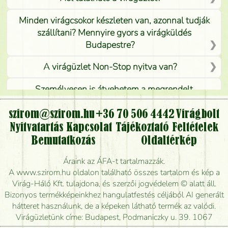
Minden virágcsokor készleten van, azonnal tudják
szállítani? Mennyire gyors a virágküldés
Budapestre?
A virágüzlet Non-Stop nyitva van?
Személyesen is átvehetem a megrendelt
virágcsokrot, vagy csak virágküldéssel, kiszállítással
kérhető?
szirom@szirom.hu
+36 70 506 4442
Virágbolt
Nyitvatartás
Kapcsolat
Tájékoztató
Feltételek
Vidékre is lehet rendelni?
Bemutatkozás
Oldaltérkép
Meddig rendelhetek virágküldést úgy, hogy még ma
Áraink az ÁFA-t tartalmazzák.
kiszállítsák?
A www.szirom.hu oldalon található összes tartalom és kép a
Virág-Háló Kft. tulajdona, és szerzői jogvédelem © alatt áll.
Mennyire gyorsan tudják elkészíteni a csokrot, és
Bizonyos termékképeinkhez hangulatfestés céljából AI generált
mikor tudják leghamarabb kiszállítani?
hátteret használunk, de a képeken látható termék az valódi.
Virágüzletünk címe: Budapest, Podmaniczky u. 39. 1067
Vörös rózsát keresek, van önöknél?