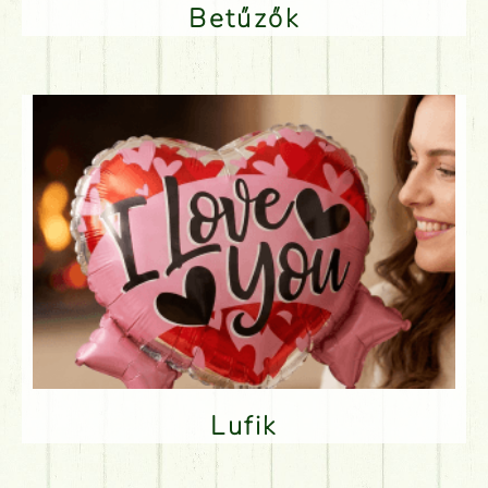
Betűzők
Lufik