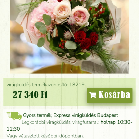
virágküldés termékazonosító: 18219
27 340 Ft
Kosárba
Gyors termék, Express virágküldés Budapest
Legkorábbi virágküldés virágfutárral:
holnap 10:30-
12:30
Vagy választott későbbi időpontban.