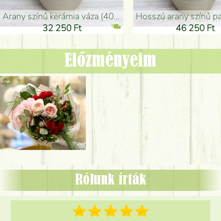
arany színű kerámia váza (40x26cm)
hosszú arany színű padlóváza
32 250 Ft
46 250 Ft
Előzményeim
Rólunk írták