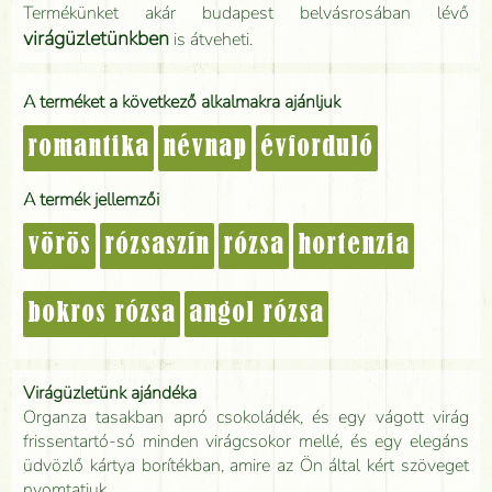
Termékünket akár budapest belvásrosában lévő
virágüzletünkben
is átveheti.
A terméket a következő alkalmakra ajánljuk
romantika
névnap
évforduló
A termék jellemzői
vörös
rózsaszín
rózsa
hortenzia
bokros rózsa
angol rózsa
Virágüzletünk ajándéka
Organza tasakban apró csokoládék, és egy vágott virág
frissentartó-só minden virágcsokor mellé, és egy elegáns
üdvözlő kártya borítékban, amire az Ön által kért szöveget
nyomtatjuk.