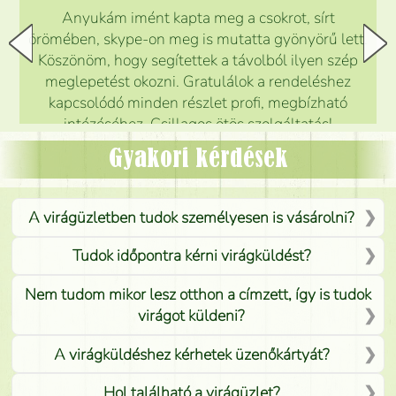
Anyukám imént kapta meg a csokrot, sírt
örömében, skype-on meg is mutatta gyönyörű lett.
Köszönöm, hogy segítettek a távolból ilyen szép
meglepetést okozni. Gratulálok a rendeléshez
kapcsolódó minden részlet profi, megbízható
intézéséhez. Csillagos ötös szolgáltatás!
Mónika
(
5
/5
)
Gyakori kérdések
A virágüzletben tudok személyesen is vásárolni?
Tudok időpontra kérni virágküldést?
Nem tudom mikor lesz otthon a címzett, így is tudok
virágot küldeni?
A virágküldéshez kérhetek üzenőkártyát?
Hol található a virágüzlet?