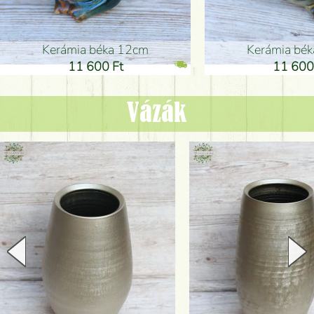
Kerámia béka 12cm
Kerámia bé
11 600 Ft
11 600
Vázák