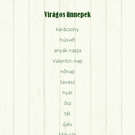
Virágos ünnepek
karácsony
húsvét
anyák napja
Valentin-nap
nőnap
tavasz
nyár
ősz
tél
újév
Mikulás