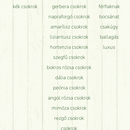
kék csokrok
gerbera csokrok
férfiaknak
napraforgó csokrok
bocsánat
amarílisz csokrok
csakúgy
liziantusz csokrok
ballagás
hortenzia csokrok
luxus
szegfű csokrok
bokros rózsa csokrok
dália csokrok
peónia csokrok
angol rózsa csokrok
mimóza csokrok
rezgő csokrok
csokrok