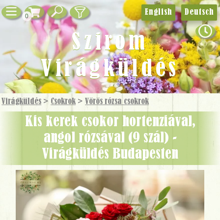
English
Deutsch
0
Szirom
Virágküldés
Virágküldés
>
Csokrok
>
Vörös rózsa csokrok
Kis kerek csokor hortenziával,
angol rózsával (9 szál) -
Virágküldés Budapesten