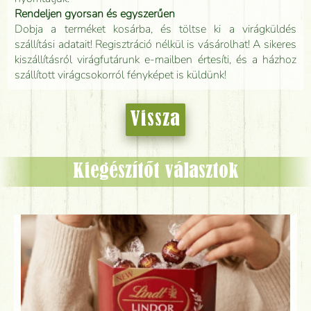
Rendeljen gyorsan és egyszerűen
Dobja a terméket kosárba, és töltse ki a virágküldés
szállítási adatait! Regisztráció nélkül is vásárolhat! A sikeres
kiszállításról virágfutárunk e-mailben értesíti, és a házhoz
szállított virágcsokorról fényképet is küldünk!
Vissza
Kiegészítőt választok