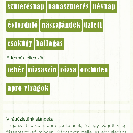
születésnap
babaszületés
névnap
évforduló
nászajándék
üzleti
csakúgy
ballagás
A termék jellemzői
fehér
rózsaszín
rózsa
orchidea
apró virágok
Virágüzletünk ajándéka
Organza tasakban apró csokoládék, és egy vágott virág
frissentartó-só minden virágcsokor mellé, és egy elegáns