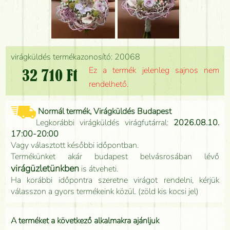
virágküldés termékazonosító: 20068
Ez a termék jelenleg sajnos nem
32 710 Ft
rendelhető.
Normál termék, Virágküldés Budapest
Legkorábbi virágküldés virágfutárral:
2026.08.10.
17:00-20:00
Vagy választott későbbi időpontban.
Termékünket akár budapest belvásrosában lévő
virágüzletünkben
is átveheti.
Ha korábbi időpontra szeretne virágot rendelni, kérjük
válasszon a gyors termékeink közül. (zöld kis kocsi jel)
A terméket a következő alkalmakra ajánljuk