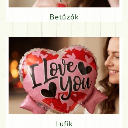
Betűzők
Lufik