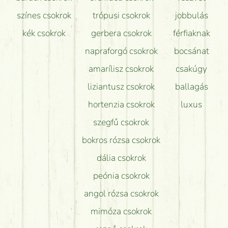
színes csokrok
trópusi csokrok
jobbulás
kék csokrok
gerbera csokrok
férfiaknak
napraforgó csokrok
bocsánat
amarílisz csokrok
csakúgy
liziantusz csokrok
ballagás
hortenzia csokrok
luxus
szegfű csokrok
bokros rózsa csokrok
dália csokrok
peónia csokrok
angol rózsa csokrok
mimóza csokrok