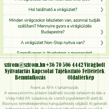
Hol található a virágüzlet?
Minden virágcsokor készleten van, azonnal tudják
szállítani? Mennyire gyors a virágküldés
Budapestre?
A virágüzlet Non-Stop nyitva van?
Személyesen is átvehetem a megrendelt
virágcsokrot, vagy csak virágküldéssel, kiszállítással
kérhető?
szirom@szirom.hu
+36 70 506 4442
Virágbolt
Nyitvatartás
Kapcsolat
Tájékoztató
Feltételek
Vidékre is lehet rendelni?
Bemutatkozás
Oldaltérkép
Meddig rendelhetek virágküldést úgy, hogy még ma
Áraink az ÁFA-t tartalmazzák.
kiszállítsák?
A www.szirom.hu oldalon található összes tartalom és kép a
Virág-Háló Kft. tulajdona, és szerzői jogvédelem © alatt áll.
Mennyire gyorsan tudják elkészíteni a csokrot, és
Bizonyos termékképeinkhez hangulatfestés céljából AI generált
mikor tudják leghamarabb kiszállítani?