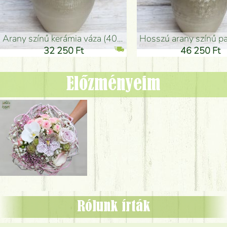
arany színű kerámia váza (40x26cm)
hosszú arany színű padlóváza
32 250 Ft
46 250 Ft
Előzményeim
Rólunk írták