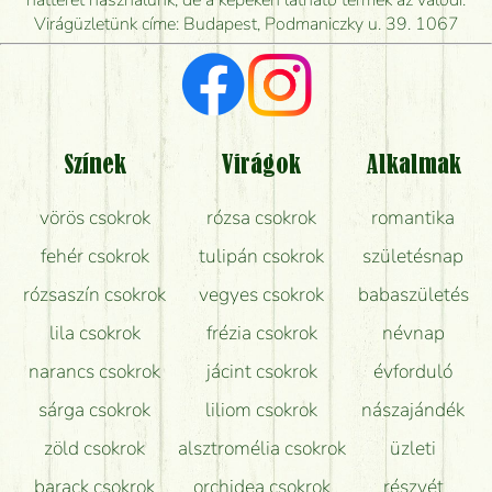
hátteret használunk, de a képeken látható termék az valódi.
Virágüzletünk címe: Budapest, Podmaniczky u. 39. 1067
Vörös rózsát keresek, van önöknél?
Milyen visszajelzést kapok a virágküldésről?
Tényleg azt kapom, ami a képen van?
Színek
Virágok
Alkalmak
Mit kell tudni a virágcsokrok szállításáról?
vörös csokrok
rózsa csokrok
romantika
Hogy marad a lehető legtovább friss a csokor?
fehér csokrok
tulipán csokrok
születésnap
Tudok adventi koszorút vásárolni boltban?
rózsaszín csokrok
vegyes csokrok
babaszületés
lila csokrok
frézia csokrok
névnap
narancs csokrok
jácint csokrok
évforduló
sárga csokrok
liliom csokrok
nászajándék
zöld csokrok
alsztromélia csokrok
üzleti
barack csokrok
orchidea csokrok
részvét