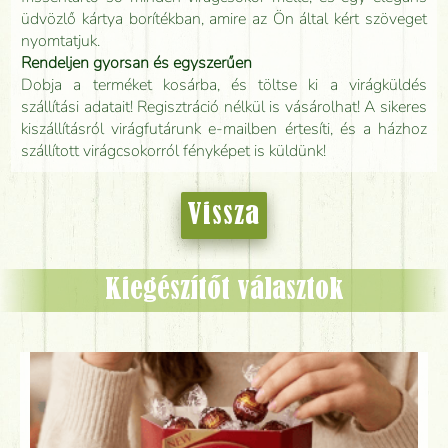
üdvözlő kártya borítékban, amire az Ön által kért szöveget
nyomtatjuk.
Rendeljen gyorsan és egyszerűen
Dobja a terméket kosárba, és töltse ki a virágküldés
szállítási adatait! Regisztráció nélkül is vásárolhat! A sikeres
kiszállításról virágfutárunk e-mailben értesíti, és a házhoz
szállított virágcsokorról fényképet is küldünk!
Vissza
Kiegészítőt választok