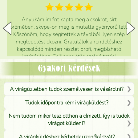
Anyukám imént kapta meg a csokrot, sírt
örömében, skype-on meg is mutatta gyönyörű lett.
Köszönöm, hogy segítettek a távolból ilyen szép
meglepetést okozni. Gratulálok a rendeléshez
kapcsolódó minden részlet profi, megbízható
intézéséhez. Csillagos ötös szolgáltatás!
Mónika
(
5
/5
)
Gyakori kérdések
A virágüzletben tudok személyesen is vásárolni?
Tudok időpontra kérni virágküldést?
Nem tudom mikor lesz otthon a címzett, így is tudok
virágot küldeni?
A virágküldéshez kérhetek üzenőkártyát?