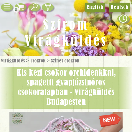
English
Deutsch
0
Szirom
Virágküldés
Virágküldés
>
Csokrok
>
Színes csokrok
Kis kézi csokor orchideákkal,
spagetti gyapjúzsinóros
csokoralapban - Virágküldés
Budapesten