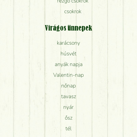
rezgő csokrok
csokrok
Virágos ünnepek
karácsony
húsvét
anyák napja
Valentin-nap
nőnap
tavasz
nyár
ősz
tél