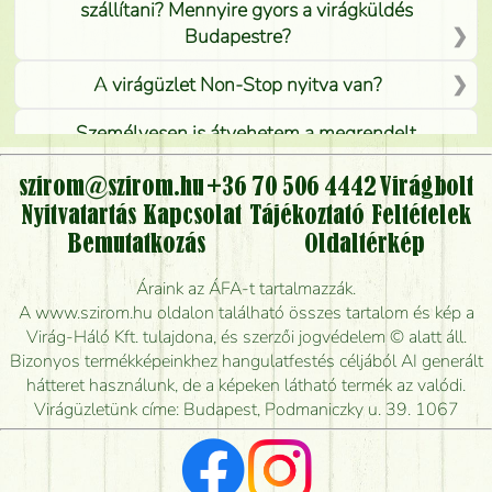
szállítani? Mennyire gyors a virágküldés
Budapestre?
A virágüzlet Non-Stop nyitva van?
Személyesen is átvehetem a megrendelt
virágcsokrot, vagy csak virágküldéssel, kiszállítással
kérhető?
szirom@szirom.hu
+36 70 506 4442
Virágbolt
Nyitvatartás
Kapcsolat
Tájékoztató
Feltételek
Vidékre is lehet rendelni?
Bemutatkozás
Oldaltérkép
Meddig rendelhetek virágküldést úgy, hogy még ma
Áraink az ÁFA-t tartalmazzák.
kiszállítsák?
A www.szirom.hu oldalon található összes tartalom és kép a
Virág-Háló Kft. tulajdona, és szerzői jogvédelem © alatt áll.
Mennyire gyorsan tudják elkészíteni a csokrot, és
Bizonyos termékképeinkhez hangulatfestés céljából AI generált
mikor tudják leghamarabb kiszállítani?
hátteret használunk, de a képeken látható termék az valódi.
Virágüzletünk címe: Budapest, Podmaniczky u. 39. 1067
Vörös rózsát keresek, van önöknél?
Milyen visszajelzést kapok a virágküldésről?