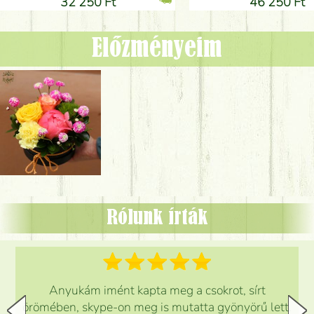
32 250 Ft
46 250 Ft
Előzményeim
Rólunk írták
Anyukám imént kapta meg a csokrot, sírt
örömében, skype-on meg is mutatta gyönyörű lett.