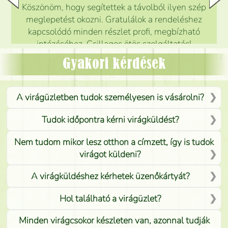
Köszönöm, hogy segítettek a távolból ilyen szép
meglepetést okozni. Gratulálok a rendeléshez
kapcsolódó minden részlet profi, megbízható
intézéséhez. Csillagos ötös szolgáltatás!
Mónika
(
5
/5
)
Gyakori kérdések
A virágüzletben tudok személyesen is vásárolni?
Tudok időpontra kérni virágküldést?
Nem tudom mikor lesz otthon a címzett, így is tudok
virágot küldeni?
A virágküldéshez kérhetek üzenőkártyát?
Hol található a virágüzlet?
Minden virágcsokor készleten van, azonnal tudják