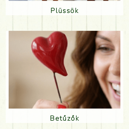
Plüssök
Betűzők