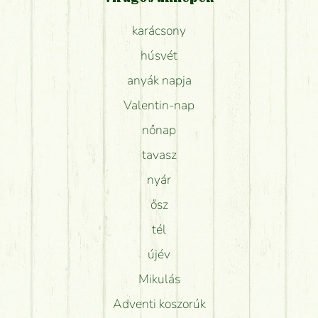
karácsony
húsvét
anyák napja
Valentin-nap
nőnap
tavasz
nyár
ősz
tél
újév
Mikulás
Adventi koszorúk