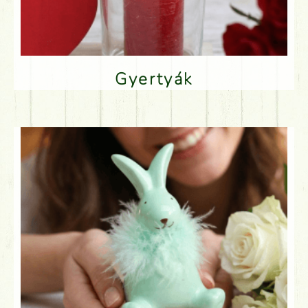
Gyertyák