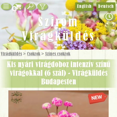
English
Deutsch
0
Szirom
Virágküldés
Virágküldés
>
Csokrok
>
Színes csokrok
Kis nyári virágdoboz intenzív színű
virágokkal (6 szál) - Virágküldés
Budapesten