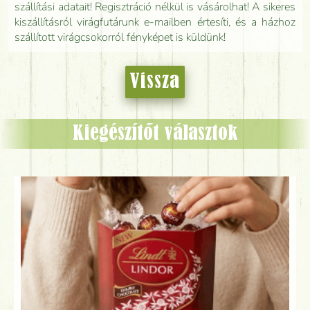
szállítási adatait! Regisztráció nélkül is vásárolhat! A sikeres
kiszállításról virágfutárunk e-mailben értesíti, és a házhoz
szállított virágcsokorról fényképet is küldünk!
Vissza
Kiegészítőt választok