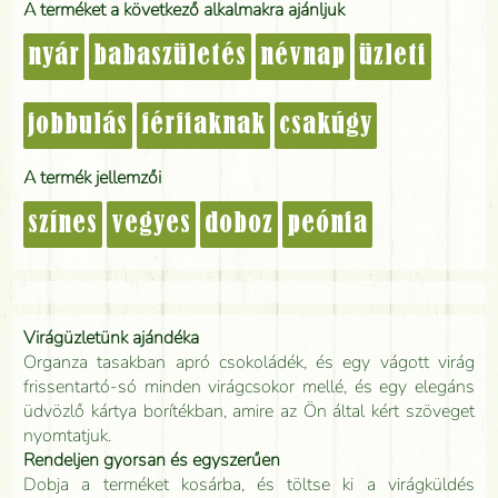
A terméket a következő alkalmakra ajánljuk
nyár
babaszületés
névnap
üzleti
jobbulás
férfiaknak
csakúgy
A termék jellemzői
színes
vegyes
doboz
peónia
Virágüzletünk ajándéka
Organza tasakban apró csokoládék, és egy vágott virág
frissentartó-só minden virágcsokor mellé, és egy elegáns
üdvözlő kártya borítékban, amire az Ön által kért szöveget
nyomtatjuk.
Rendeljen gyorsan és egyszerűen
Dobja a terméket kosárba, és töltse ki a virágküldés