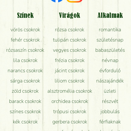
Tényleg azt kapom, ami a képen van?
Színek
Virágok
Alkalmak
Mit kell tudni a virágcsokrok szállításáról?
vörös csokrok
rózsa csokrok
romantika
Hogy marad a lehető legtovább friss a csokor?
fehér csokrok
tulipán csokrok
születésnap
Tudok adventi koszorút vásárolni boltban?
rózsaszín csokrok
vegyes csokrok
babaszületés
lila csokrok
frézia csokrok
névnap
narancs csokrok
jácint csokrok
évforduló
sárga csokrok
liliom csokrok
nászajándék
zöld csokrok
alsztromélia csokrok
üzleti
barack csokrok
orchidea csokrok
részvét
színes csokrok
trópusi csokrok
jobbulás
kék csokrok
gerbera csokrok
férfiaknak