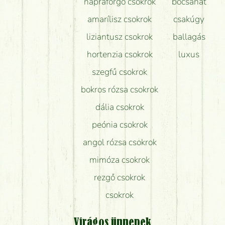
napraforgó csokrok
bocsánat
amarílisz csokrok
csakúgy
liziantusz csokrok
ballagás
hortenzia csokrok
luxus
szegfű csokrok
bokros rózsa csokrok
dália csokrok
peónia csokrok
angol rózsa csokrok
mimóza csokrok
rezgő csokrok
csokrok
Virágos ünnepek