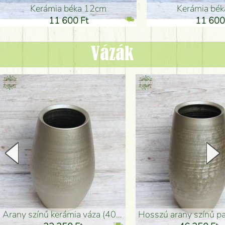
Kerámia béka 12cm
Kerámia bé
11 600 Ft
11 600
Vázák
arany színű kerámia váza (40x26cm)
hosszú arany színű padlóváza