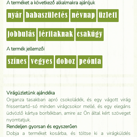
A terméket a következő alkalmakra ajánljuk
nyár
babaszületés
névnap
üzleti
jobbulás
férfiaknak
csakúgy
A termék jellemzői
színes
vegyes
doboz
peónia
Virágüzletünk ajándéka
Organza tasakban apró csokoládék, és egy vágott virág
frissentartó-só minden virágcsokor mellé, és egy elegáns
üdvözlő kártya borítékban, amire az Ön által kért szöveget
nyomtatjuk.
Rendeljen gyorsan és egyszerűen
Dobja a terméket kosárba, és töltse ki a virágküldés