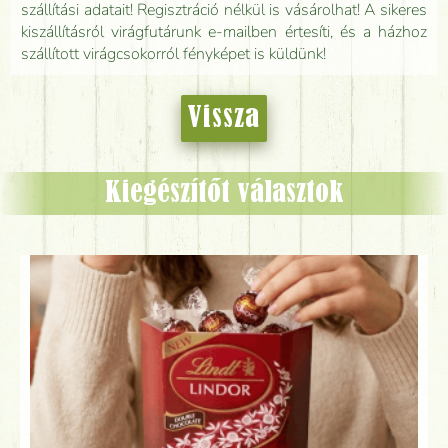
szállítási adatait! Regisztráció nélkül is vásárolhat! A sikeres
kiszállításról virágfutárunk e-mailben értesíti, és a házhoz
szállított virágcsokorról fényképet is küldünk!
Vissza
Kiegészítőt választok