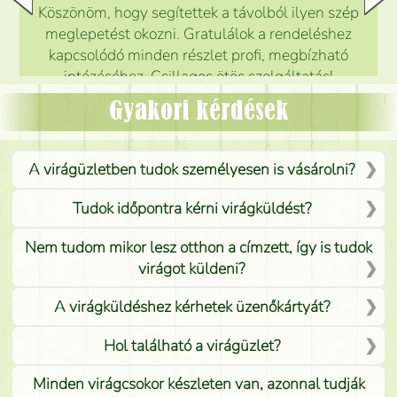
Köszönöm, hogy segítettek a távolból ilyen szép
meglepetést okozni. Gratulálok a rendeléshez
kapcsolódó minden részlet profi, megbízható
intézéséhez. Csillagos ötös szolgáltatás!
Mónika
(
5
/5
)
Gyakori kérdések
A virágüzletben tudok személyesen is vásárolni?
Tudok időpontra kérni virágküldést?
Nem tudom mikor lesz otthon a címzett, így is tudok
virágot küldeni?
A virágküldéshez kérhetek üzenőkártyát?
Hol található a virágüzlet?
Minden virágcsokor készleten van, azonnal tudják