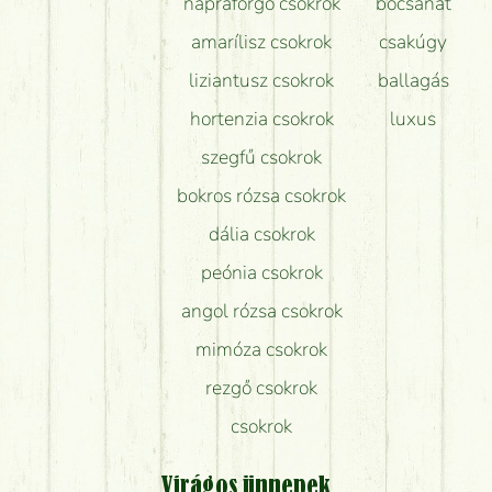
napraforgó csokrok
bocsánat
amarílisz csokrok
csakúgy
liziantusz csokrok
ballagás
hortenzia csokrok
luxus
szegfű csokrok
bokros rózsa csokrok
dália csokrok
peónia csokrok
angol rózsa csokrok
mimóza csokrok
rezgő csokrok
csokrok
Virágos ünnepek