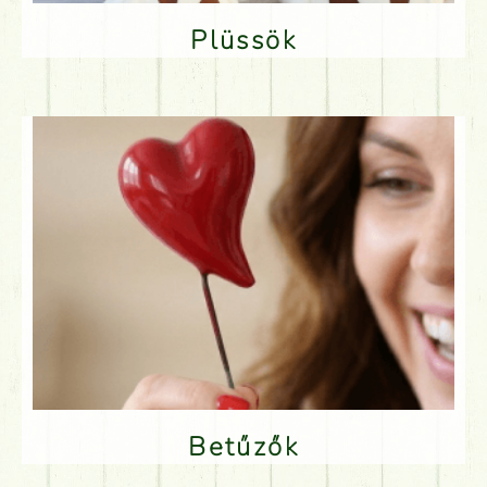
Plüssök
Betűzők