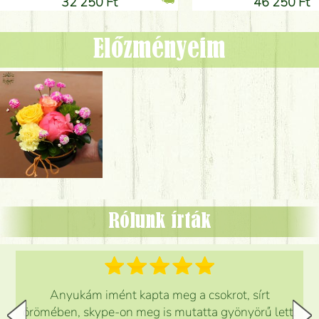
32 250 Ft
46 250 Ft
Előzményeim
Rólunk írták
Anyukám imént kapta meg a csokrot, sírt
örömében, skype-on meg is mutatta gyönyörű lett.