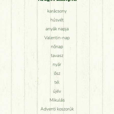
karácsony
húsvét
anyák napja
Valentin-nap
nőnap
tavasz
nyár
ősz
tél
újév
Mikulás
Adventi koszorúk