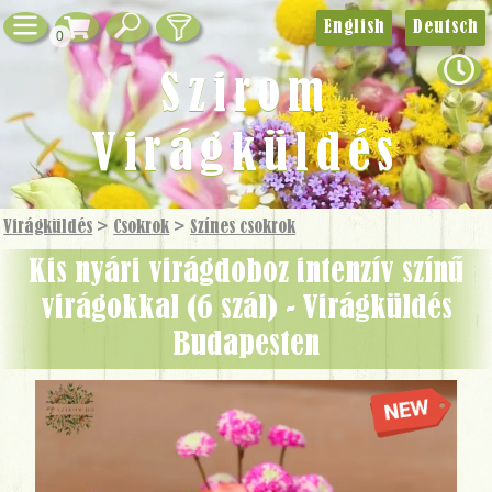
English
Deutsch
0
Szirom
Virágküldés
Virágküldés
>
Csokrok
>
Színes csokrok
Kis nyári virágdoboz intenzív színű
virágokkal (6 szál) - Virágküldés
Budapesten