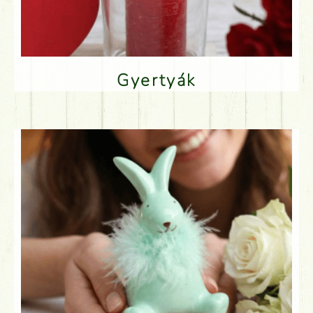
Gyertyák