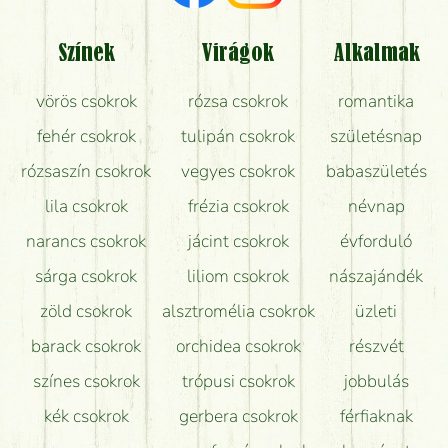
Tényleg azt kapom, ami a képen van?
Színek
Virágok
Alkalmak
Mit kell tudni a virágcsokrok szállításáról?
vörös csokrok
rózsa csokrok
romantika
Hogy marad a lehető legtovább friss a csokor?
fehér csokrok
tulipán csokrok
születésnap
Tudok adventi koszorút vásárolni boltban?
rózsaszín csokrok
vegyes csokrok
babaszületés
lila csokrok
frézia csokrok
névnap
narancs csokrok
jácint csokrok
évforduló
sárga csokrok
liliom csokrok
nászajándék
zöld csokrok
alsztromélia csokrok
üzleti
barack csokrok
orchidea csokrok
részvét
színes csokrok
trópusi csokrok
jobbulás
kék csokrok
gerbera csokrok
férfiaknak