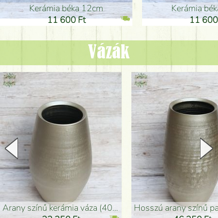
Kerámia béka 12cm
Kerámia bé
11 600 Ft
11 600
Vázák
arany színű kerámia váza (40x26cm)
hosszú arany színű padlóváza