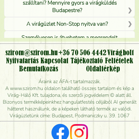
szállítani? Mennyire gyors a virágküldés
Budapestre?
A virágüzlet Non-Stop nyitva van?
Személyesen is átvehetem a megrendelt
virágcsokrot, vagy csak virágküldéssel, kiszállítással
kérhető?
szirom@szirom.hu
+36 70 506 4442
Virágbolt
Nyitvatartás
Kapcsolat
Tájékoztató
Feltételek
Vidékre is lehet rendelni?
Bemutatkozás
Oldaltérkép
Meddig rendelhetek virágküldést úgy, hogy még ma
Áraink az ÁFA-t tartalmazzák.
kiszállítsák?
A www.szirom.hu oldalon található összes tartalom és kép a
Virág-Háló Kft. tulajdona, és szerzői jogvédelem © alatt áll.
Mennyire gyorsan tudják elkészíteni a csokrot, és
Bizonyos termékképeinkhez hangulatfestés céljából AI generált
mikor tudják leghamarabb kiszállítani?
hátteret használunk, de a képeken látható termék az valódi.
Virágüzletünk címe: Budapest, Podmaniczky u. 39. 1067
Vörös rózsát keresek, van önöknél?
Milyen visszajelzést kapok a virágküldésről?