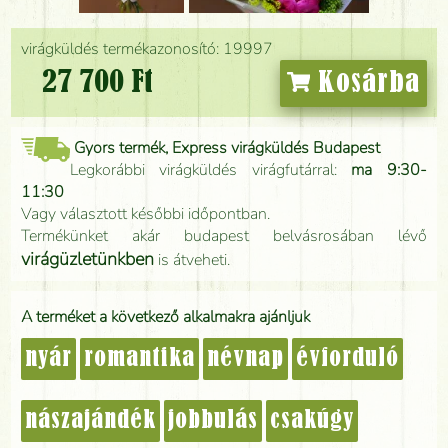
virágküldés termékazonosító: 19997
27 700 Ft
Kosárba
Gyors termék, Express virágküldés Budapest
Legkorábbi virágküldés virágfutárral:
ma 9:30-
11:30
Vagy választott későbbi időpontban.
Termékünket akár budapest belvásrosában lévő
virágüzletünkben
is átveheti.
A terméket a következő alkalmakra ajánljuk
nyár
romantika
névnap
évforduló
nászajándék
jobbulás
csakúgy