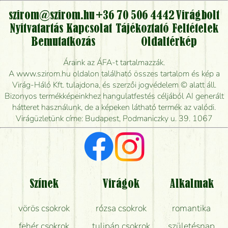
virágcsokrot, vagy csak virágküldéssel, kiszállítással
kérhető?
szirom@szirom.hu
+36 70 506 4442
Virágbolt
Nyitvatartás
Kapcsolat
Tájékoztató
Feltételek
Vidékre is lehet rendelni?
Bemutatkozás
Oldaltérkép
Meddig rendelhetek virágküldést úgy, hogy még ma
Áraink az ÁFA-t tartalmazzák.
kiszállítsák?
A www.szirom.hu oldalon található összes tartalom és kép a
Virág-Háló Kft. tulajdona, és szerzői jogvédelem © alatt áll.
Mennyire gyorsan tudják elkészíteni a csokrot, és
Bizonyos termékképeinkhez hangulatfestés céljából AI generált
mikor tudják leghamarabb kiszállítani?
hátteret használunk, de a képeken látható termék az valódi.
Virágüzletünk címe: Budapest, Podmaniczky u. 39. 1067
Vörös rózsát keresek, van önöknél?
Milyen visszajelzést kapok a virágküldésről?
Tényleg azt kapom, ami a képen van?
Színek
Virágok
Alkalmak
Mit kell tudni a virágcsokrok szállításáról?
vörös csokrok
rózsa csokrok
romantika
Hogy marad a lehető legtovább friss a csokor?
fehér csokrok
tulipán csokrok
születésnap