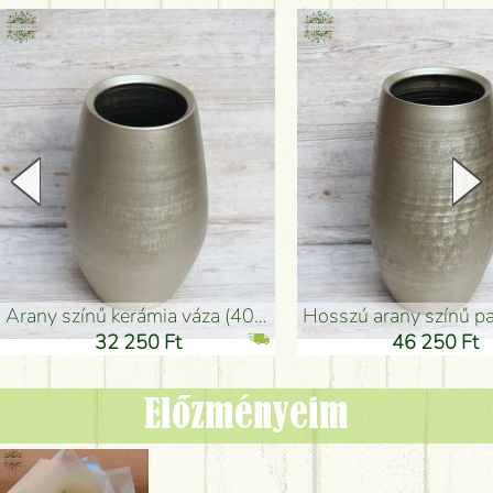
arany színű kerámia váza (40x26cm)
hosszú arany színű padlóváza
32 250 Ft
46 250 Ft
Előzményeim