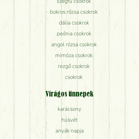
szegfű csokrok
bokros rózsa csokrok
dália csokrok
peónia csokrok
angol rózsa csokrok
mimóza csokrok
rezgő csokrok
csokrok
Virágos ünnepek
karácsony
húsvét
anyák napja