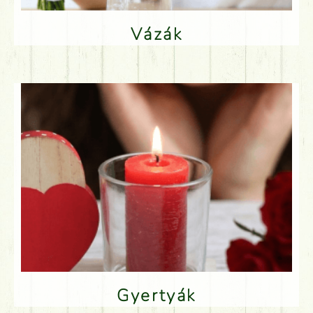
Vázák
Gyertyák