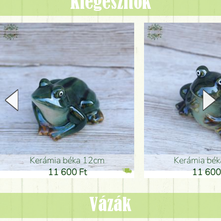
Kiegészítők
Kerámia béka 12cm
Kerámia bé
11 600 Ft
11 600
Vázák