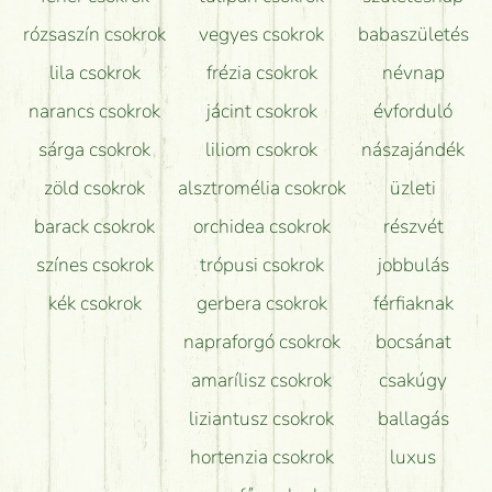
Tudok adventi koszorút vásárolni boltban?
rózsaszín csokrok
vegyes csokrok
babaszületés
lila csokrok
frézia csokrok
névnap
narancs csokrok
jácint csokrok
évforduló
sárga csokrok
liliom csokrok
nászajándék
zöld csokrok
alsztromélia csokrok
üzleti
barack csokrok
orchidea csokrok
részvét
színes csokrok
trópusi csokrok
jobbulás
kék csokrok
gerbera csokrok
férfiaknak
napraforgó csokrok
bocsánat
amarílisz csokrok
csakúgy
liziantusz csokrok
ballagás
hortenzia csokrok
luxus