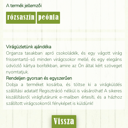
A termék jellemzői
rózsaszín
peónia
Virágüzletünk ajándéka
Organza tasakban apró csokoládék, és egy vágott virág
frissentartó-só minden virágcsokor mellé, és egy elegáns
üdvözlő kártya borítékban, amire az Ön által kért szöveget
nyomtatjuk.
Rendeljen gyorsan és egyszerűen
Dobja a terméket kosárba, és töltse ki a virágküldés
szállítási adatait! Regisztráció nélkül is vásárolhat! A sikeres
kiszállításról virágfutárunk e-mailben értesíti, és a házhoz
szállított virágcsokorról fényképet is küldünk!
Vissza