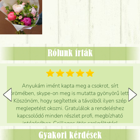
Rólunk írták
Anyukám imént kapta meg a csokrot, sírt
örömében, skype-on meg is mutatta gyönyörű lett.
Köszönöm, hogy segítettek a távolból ilyen szép
meglepetést okozni. Gratulálok a rendeléshez
kapcsolódó minden részlet profi, megbízható
intézéséhez. Csillagos ötös szolgáltatás!
Mónika
(
5
/5
)
Gyakori kérdések