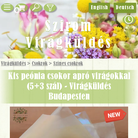
English
Deutsch
0
Szirom
Virágküldés
Virágküldés
>
Csokrok
>
Színes csokrok
Kis peónia csokor apró virágokkal
(5+3 szál) - Virágküldés
Budapesten