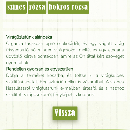
színes
rózsa
bokros rózsa
Virágüzletünk ajándéka
Organza tasakban apró csokoládék, és egy vágott virág
frissentartó-só minden virágcsokor mellé, és egy elegáns
üdvözlő kártya borítékban, amire az Ön által kért szöveget
nyomtatjuk.
Rendeljen gyorsan és egyszerűen
Dobja a terméket kosárba, és töltse ki a virágküldés
szállítási adatait! Regisztráció nélkül is vásárolhat! A sikeres
kiszállításról virágfutárunk e-mailben értesíti, és a házhoz
szállított virágcsokorról fényképet is küldünk!
Vissza