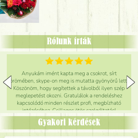
Rólunk írták
Anyukám imént kapta meg a csokrot, sírt
örömében, skype-on meg is mutatta gyönyörű lett.
Köszönöm, hogy segítettek a távolból ilyen szép
meglepetést okozni. Gratulálok a rendeléshez
kapcsolódó minden részlet profi, megbízható
intézéséhez. Csillagos ötös szolgáltatás!
Mónika
(
5
/5
)
Gyakori kérdések