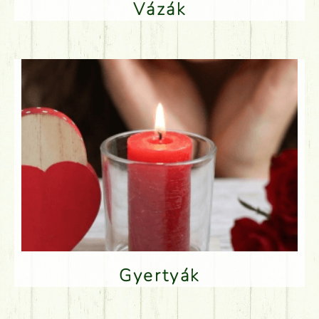
Vázák
Gyertyák