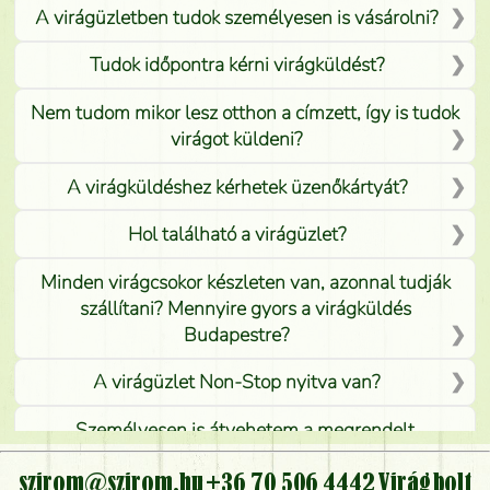
A virágüzletben tudok személyesen is vásárolni?
Tudok időpontra kérni virágküldést?
Nem tudom mikor lesz otthon a címzett, így is tudok
virágot küldeni?
A virágküldéshez kérhetek üzenőkártyát?
Hol található a virágüzlet?
Minden virágcsokor készleten van, azonnal tudják
szállítani? Mennyire gyors a virágküldés
Budapestre?
A virágüzlet Non-Stop nyitva van?
Személyesen is átvehetem a megrendelt
virágcsokrot, vagy csak virágküldéssel, kiszállítással
kérhető?
szirom@szirom.hu
+36 70 506 4442
Virágbolt