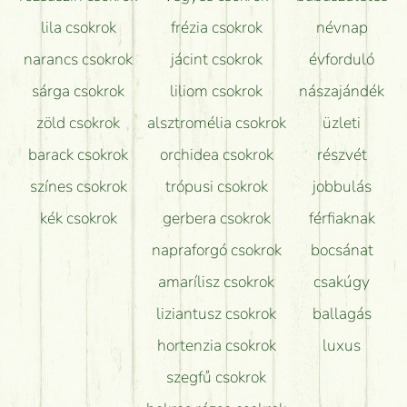
lila csokrok
frézia csokrok
névnap
narancs csokrok
jácint csokrok
évforduló
sárga csokrok
liliom csokrok
nászajándék
zöld csokrok
alsztromélia csokrok
üzleti
barack csokrok
orchidea csokrok
részvét
színes csokrok
trópusi csokrok
jobbulás
kék csokrok
gerbera csokrok
férfiaknak
napraforgó csokrok
bocsánat
amarílisz csokrok
csakúgy
liziantusz csokrok
ballagás
hortenzia csokrok
luxus
szegfű csokrok