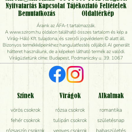
Nyitvatartás
Kapcsolat
Tájékoztató
Feltételek
Vidékre is lehet rendelni?
Bemutatkozás
Oldaltérkép
Meddig rendelhetek virágküldést úgy, hogy még ma
Áraink az ÁFA-t tartalmazzák.
kiszállítsák?
A www.szirom.hu oldalon található összes tartalom és kép a
Virág-Háló Kft. tulajdona, és szerzői jogvédelem © alatt áll.
Mennyire gyorsan tudják elkészíteni a csokrot, és
Bizonyos termékképeinkhez hangulatfestés céljából AI generált
mikor tudják leghamarabb kiszállítani?
hátteret használunk, de a képeken látható termék az valódi.
Virágüzletünk címe: Budapest, Podmaniczky u. 39. 1067
Vörös rózsát keresek, van önöknél?
Milyen visszajelzést kapok a virágküldésről?
Tényleg azt kapom, ami a képen van?
Színek
Virágok
Alkalmak
Mit kell tudni a virágcsokrok szállításáról?
vörös csokrok
rózsa csokrok
romantika
Hogy marad a lehető legtovább friss a csokor?
fehér csokrok
tulipán csokrok
születésnap
Tudok adventi koszorút vásárolni boltban?
rózsaszín csokrok
vegyes csokrok
babaszületés