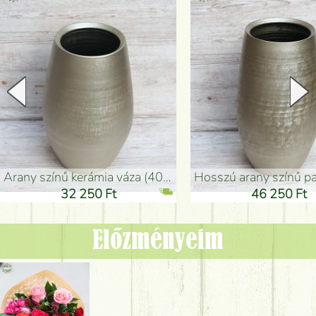
arany színű kerámia váza (40x26cm)
hosszú arany színű padlóváza
32 250 Ft
46 250 Ft
Előzményeim