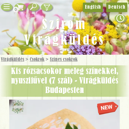
English
Deutsch
0
Szirom
Virágküldés
Virágküldés
>
Csokrok
>
Színes csokrok
Kis rózsacsokor meleg színekkel,
nyuszifűvel (7 szál) - Virágküldés
Budapesten