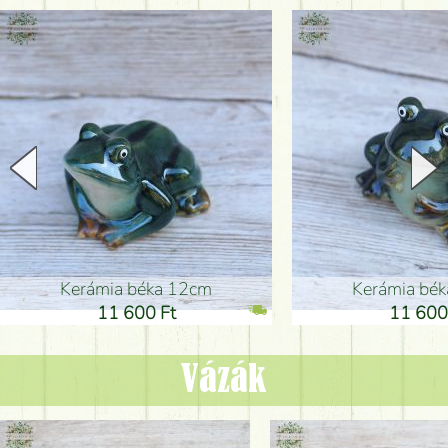
Kerámia béka 12cm
Kerámia bé
11 600 Ft
11 600
Vázák