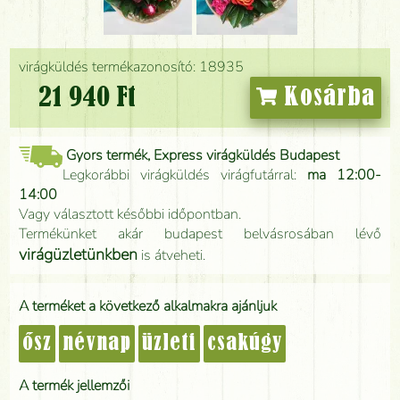
virágküldés termékazonosító: 18935
21 940 Ft
Kosárba
Gyors termék, Express virágküldés Budapest
Legkorábbi virágküldés virágfutárral:
ma 12:00-
14:00
Vagy választott későbbi időpontban.
Termékünket akár budapest belvásrosában lévő
virágüzletünkben
is átveheti.
A terméket a következő alkalmakra ajánljuk
ősz
névnap
üzleti
csakúgy
A termék jellemzői