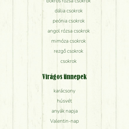
bokros rózsa csokrok
dália csokrok
peónia csokrok
angol rózsa csokrok
mimóza csokrok
rezgő csokrok
csokrok
Virágos ünnepek
karácsony
húsvét
anyák napja
Valentin-nap