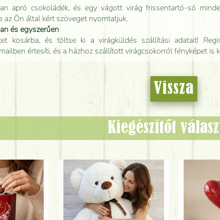
an apró csokoládék, és egy vágott virág frissentartó-só minde
e az Ön által kért szöveget nyomtatjuk.
san és egyszerűen
t kosárba, és töltse ki a virágküldés szállítási adatait! Regisz
mailben értesíti, és a házhoz szállított virágcsokorról fényképet is 
Vissza
Kiegészítőt válas