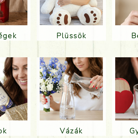
ségek
Plüssök
lok
Vázák