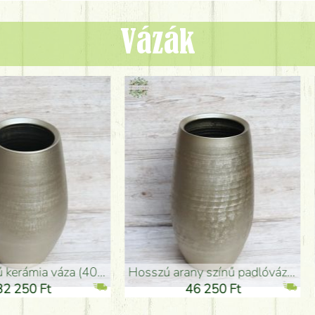
Vázák
adlóváza (50x29cm)
fekete design váza (15x20cm)
0 Ft
11 250 Ft