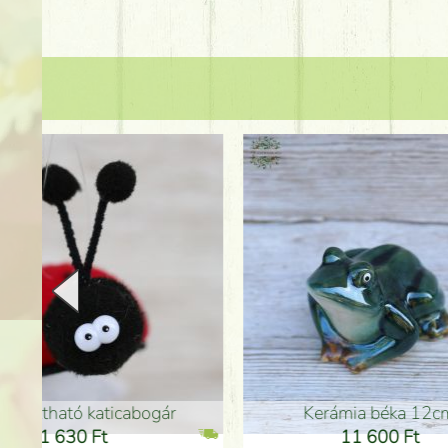
Kerámia béka 12cm
Kerám
11 600 Ft
1