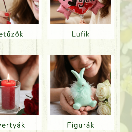
Betűzők
Lufik
Gyertyák
Figurák