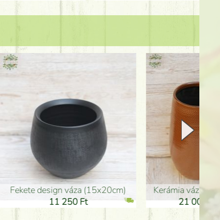
Kerámia váza 35*21cm
ballagó fiú fa betűző (10c
21 000 Ft
1 300 Ft