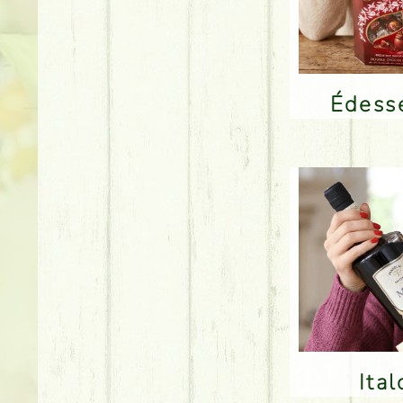
Édes
Ita