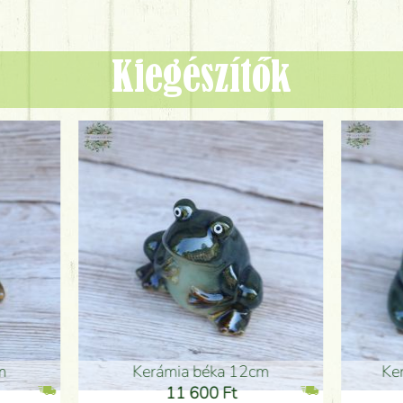
Kiegészítők
ia béka 12cm
Kerámia béka 12cm
1 600 Ft
11 600 Ft