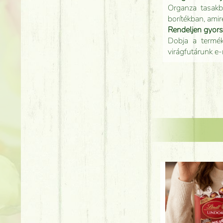
Organza tasakb
borítékban, amir
Rendeljen gyor
Dobja a terméke
virágfutárunk e-