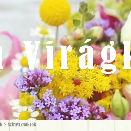
m Virág
ok
>
Színes csokrok