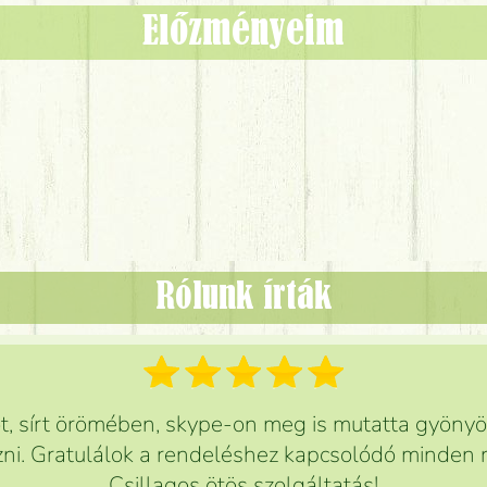
Előzményeim
Rólunk írták
 sírt örömében, skype-on meg is mutatta gyönyör
ni. Gratulálok a rendeléshez kapcsolódó minden r
Csillagos ötös szolgáltatás!