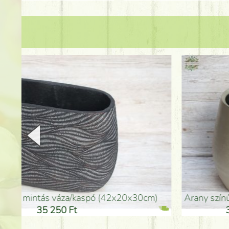
arany színű kerámia váza (40x26cm)
hosszú arany színű p
32 250 Ft
46 25