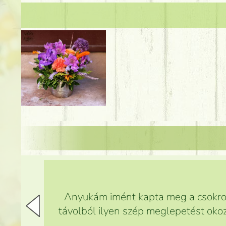
Anyukám imént kapta meg a csokrot,
távolból ilyen szép meglepetést okoz