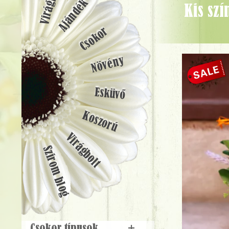
Ajándék
Kis színes nyári virágtál modern kaspóban orchideával - Virágküldés
Csokor
Növény
Esküvő
Koszorú
Virágbolt
Szirom blog