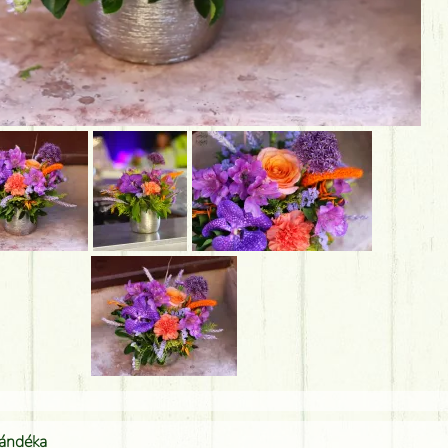
jándéka