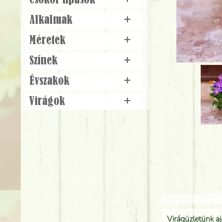
Csokor típusok
+
Alkalmak
+
Méretek
+
Színek
+
Évszakok
+
Virágok
+
Virágüzletünk a