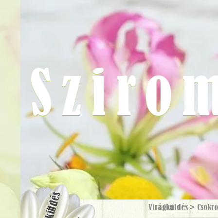
Sziro
Virágküldés
Virágküldés
>
Csokr