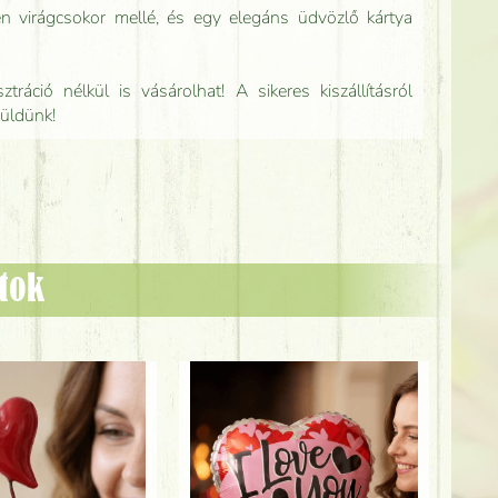
n virágcsokor mellé, és egy elegáns üdvözlő kártya
tráció nélkül is vásárolhat! A sikeres kiszállításról
küldünk!
ztok