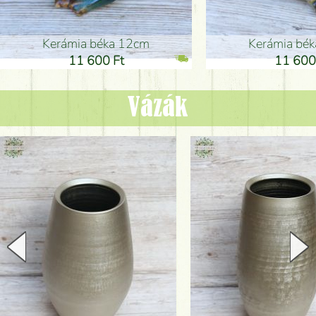
Kerámia béka 12cm
Kerámia bé
11 600 Ft
11 600
Vázák