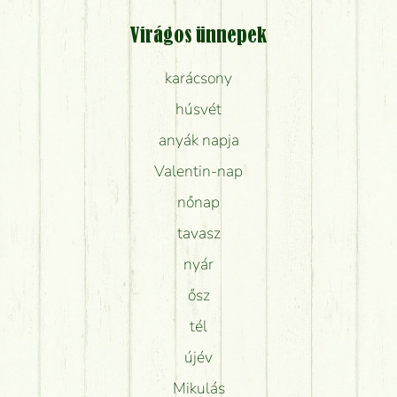
Virágos ünnepek
karácsony
húsvét
anyák napja
Valentin-nap
nőnap
tavasz
nyár
ősz
tél
újév
Mikulás