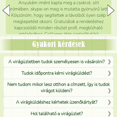
Anyukám imént kapta meg a csokrot, sírt
örömében, skype-on meg is mutatta gyönyörű lett.
Köszönöm, hogy segítettek a távolból ilyen szép
meglepetést okozni. Gratulálok a rendeléshez
kapcsolódó minden részlet profi, megbízható
intézéséhez. Csillagos ötös szolgáltatás!
Mónika
(
5
/5
)
Gyakori kérdések
A virágüzletben tudok személyesen is vásárolni?
Tudok időpontra kérni virágküldést?
Nem tudom mikor lesz otthon a címzett, így is tudok
virágot küldeni?
A virágküldéshez kérhetek üzenőkártyát?
Hol található a virágüzlet?