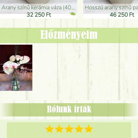
arany színű kerámia váza (40x26cm)
hosszú arany színű padlóváza
32 250 Ft
46 250 Ft
Előzményeim
Rólunk írták