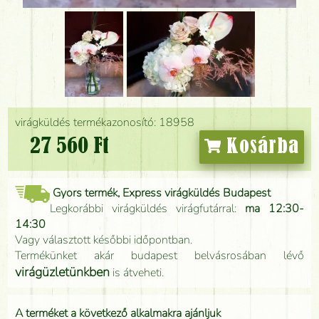
virágküldés termékazonosító: 18958
27 560 Ft
Kosárba
Gyors termék, Express virágküldés Budapest
Legkorábbi virágküldés virágfutárral:
ma 12:30-
14:30
Vagy választott későbbi időpontban.
Termékünket akár budapest belvásrosában lévő
virágüzletünkben
is átveheti.
A terméket a következő alkalmakra ajánljuk