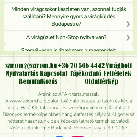
Minden virágcsokor készleten van, azonnal tudják
szállítani? Mennyire gyors a virágküldés
Budapestre?
A virágüzlet Non-Stop nyitva van?
Személyesen is átvehetem a megrendelt
virágcsokrot, vagy csak virágküldéssel, kiszállítással
kérhető?
szirom@szirom.hu
+36 70 506 4442
Virágbolt
Nyitvatartás
Kapcsolat
Tájékoztató
Feltételek
Vidékre is lehet rendelni?
Bemutatkozás
Oldaltérkép
Meddig rendelhetek virágküldést úgy, hogy még ma
Áraink az ÁFA-t tartalmazzák.
kiszállítsák?
A www.szirom.hu oldalon található összes tartalom és kép a
Virág-Háló Kft. tulajdona, és szerzői jogvédelem © alatt áll.
Mennyire gyorsan tudják elkészíteni a csokrot, és
Bizonyos termékképeinkhez hangulatfestés céljából AI generált
mikor tudják leghamarabb kiszállítani?
hátteret használunk, de a képeken látható termék az valódi.
Virágüzletünk címe: Budapest, Podmaniczky u. 39. 1067
Vörös rózsát keresek, van önöknél?