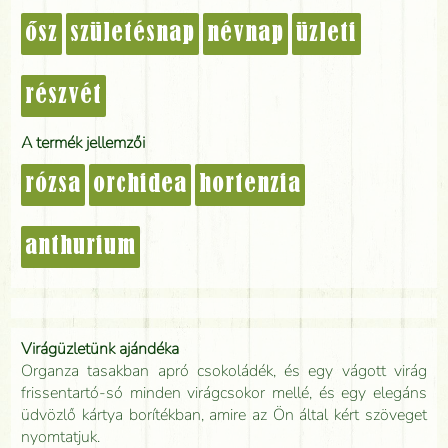
ősz
születésnap
névnap
üzleti
részvét
A termék jellemzői
rózsa
orchidea
hortenzia
anthurium
Virágüzletünk ajándéka
Organza tasakban apró csokoládék, és egy vágott virág
frissentartó-só minden virágcsokor mellé, és egy elegáns
üdvözlő kártya borítékban, amire az Ön által kért szöveget
nyomtatjuk.