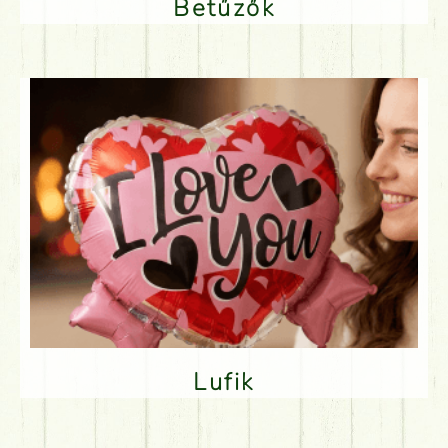
Betűzők
Lufik