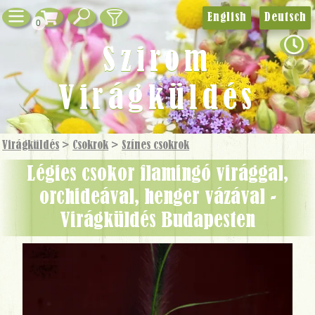
English
Deutsch
0
Szirom
Virágküldés
Virágküldés
>
Csokrok
>
Színes csokrok
Légies csokor flamingó virággal,
orchideával, henger vázával -
Virágküldés Budapesten