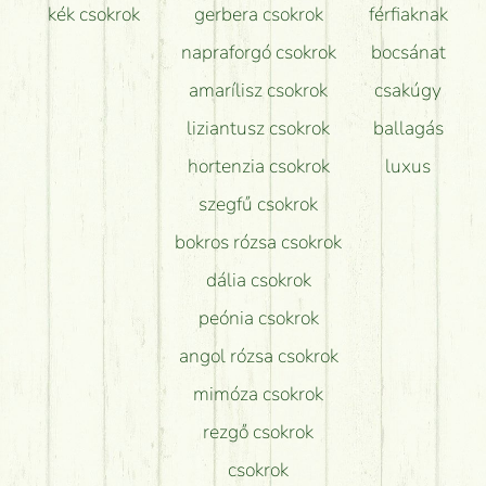
kék csokrok
gerbera csokrok
férfiaknak
napraforgó csokrok
bocsánat
amarílisz csokrok
csakúgy
liziantusz csokrok
ballagás
hortenzia csokrok
luxus
szegfű csokrok
bokros rózsa csokrok
dália csokrok
peónia csokrok
angol rózsa csokrok
mimóza csokrok
rezgő csokrok
csokrok