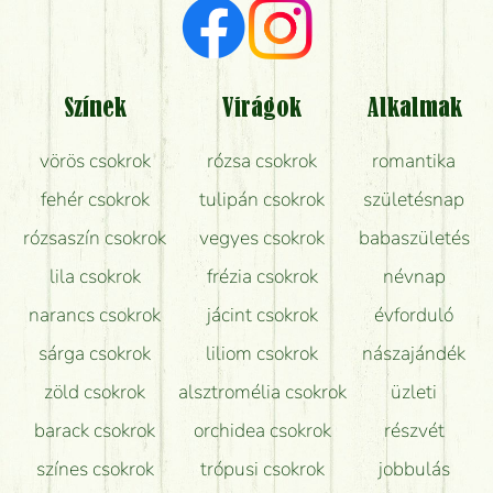
Milyen visszajelzést kapok a virágküldésről?
Tényleg azt kapom, ami a képen van?
Színek
Virágok
Alkalmak
Mit kell tudni a virágcsokrok szállításáról?
vörös csokrok
rózsa csokrok
romantika
Hogy marad a lehető legtovább friss a csokor?
fehér csokrok
tulipán csokrok
születésnap
Tudok adventi koszorút vásárolni boltban?
rózsaszín csokrok
vegyes csokrok
babaszületés
lila csokrok
frézia csokrok
névnap
narancs csokrok
jácint csokrok
évforduló
sárga csokrok
liliom csokrok
nászajándék
zöld csokrok
alsztromélia csokrok
üzleti
barack csokrok
orchidea csokrok
részvét
színes csokrok
trópusi csokrok
jobbulás