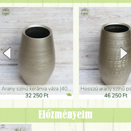
arany színű kerámia váza (40x26cm)
hosszú arany színű padlóváza
32 250 Ft
46 250 Ft
Előzményeim