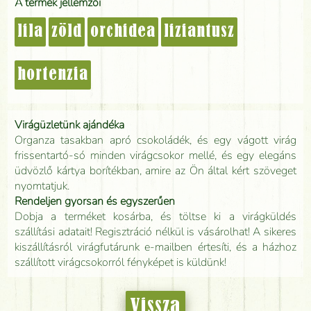
A termék jellemzői
lila
zöld
orchidea
liziantusz
hortenzia
Virágüzletünk ajándéka
Organza tasakban apró csokoládék, és egy vágott virág
frissentartó-só minden virágcsokor mellé, és egy elegáns
üdvözlő kártya borítékban, amire az Ön által kért szöveget
nyomtatjuk.
Rendeljen gyorsan és egyszerűen
Dobja a terméket kosárba, és töltse ki a virágküldés
szállítási adatait! Regisztráció nélkül is vásárolhat! A sikeres
kiszállításról virágfutárunk e-mailben értesíti, és a házhoz
szállított virágcsokorról fényképet is küldünk!
Vissza