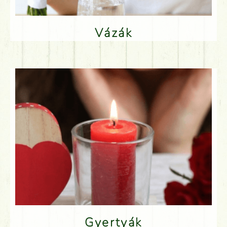
Vázák
Gyertyák