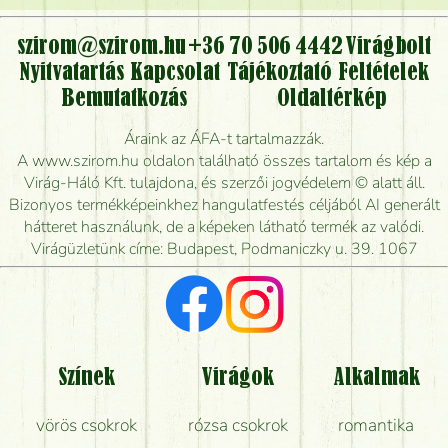
virágcsokrot, vagy csak virágküldéssel, kiszállítással
kérhető?
szirom@szirom.hu
+36 70 506 4442
Virágbolt
Nyitvatartás
Kapcsolat
Tájékoztató
Feltételek
Vidékre is lehet rendelni?
Bemutatkozás
Oldaltérkép
Meddig rendelhetek virágküldést úgy, hogy még ma
Áraink az ÁFA-t tartalmazzák.
kiszállítsák?
A www.szirom.hu oldalon található összes tartalom és kép a
Virág-Háló Kft. tulajdona, és szerzői jogvédelem © alatt áll.
Mennyire gyorsan tudják elkészíteni a csokrot, és
Bizonyos termékképeinkhez hangulatfestés céljából AI generált
mikor tudják leghamarabb kiszállítani?
hátteret használunk, de a képeken látható termék az valódi.
Virágüzletünk címe: Budapest, Podmaniczky u. 39. 1067
Vörös rózsát keresek, van önöknél?
Milyen visszajelzést kapok a virágküldésről?
Tényleg azt kapom, ami a képen van?
Színek
Virágok
Alkalmak
Mit kell tudni a virágcsokrok szállításáról?
vörös csokrok
rózsa csokrok
romantika
Hogy marad a lehető legtovább friss a csokor?