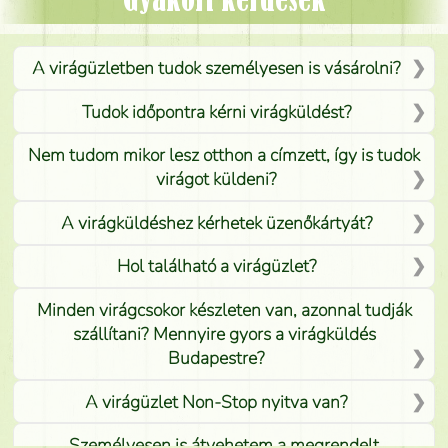
Gyakori kérdések
A virágüzletben tudok személyesen is vásárolni?
Tudok időpontra kérni virágküldést?
Nem tudom mikor lesz otthon a címzett, így is tudok
virágot küldeni?
A virágküldéshez kérhetek üzenőkártyát?
Hol található a virágüzlet?
Minden virágcsokor készleten van, azonnal tudják
szállítani? Mennyire gyors a virágküldés
Budapestre?
A virágüzlet Non-Stop nyitva van?
Személyesen is átvehetem a megrendelt