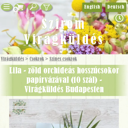
English
Deutsch
0
Szirom
Virágküldés
Virágküldés
>
Csokrok
>
Színes csokrok
Lila - zöld orchideás hosszúcsokor
papírvázával (10 szál) -
Virágküldés Budapesten