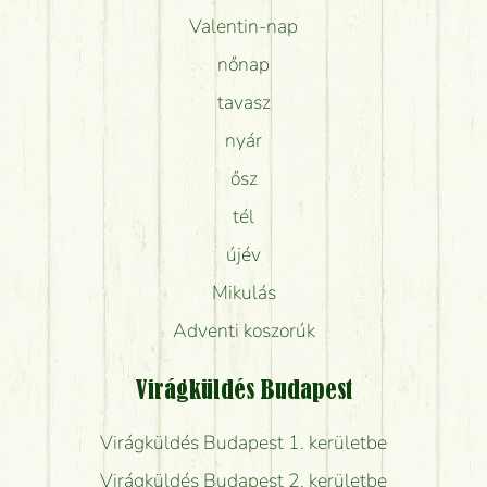
Valentin-nap
nőnap
tavasz
nyár
ősz
tél
újév
Mikulás
Adventi koszorúk
Virágküldés Budapest
Virágküldés Budapest 1. kerületbe
Virágküldés Budapest 2. kerületbe