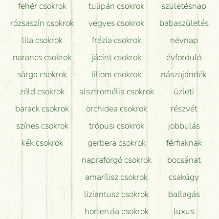
fehér csokrok
tulipán csokrok
születésnap
Tudok adventi koszorút vásárolni boltban?
rózsaszín csokrok
vegyes csokrok
babaszületés
lila csokrok
frézia csokrok
névnap
narancs csokrok
jácint csokrok
évforduló
sárga csokrok
liliom csokrok
nászajándék
zöld csokrok
alsztromélia csokrok
üzleti
barack csokrok
orchidea csokrok
részvét
színes csokrok
trópusi csokrok
jobbulás
kék csokrok
gerbera csokrok
férfiaknak
napraforgó csokrok
bocsánat
amarílisz csokrok
csakúgy
liziantusz csokrok
ballagás
hortenzia csokrok
luxus