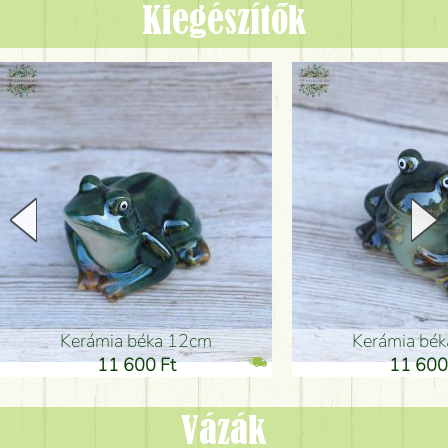
Kiegészítők
Kerámia béka 12cm
Kerámia bé
11 600 Ft
11 600
Vázák