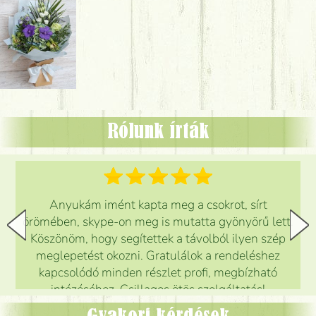
Rólunk írták
Anyukám imént kapta meg a csokrot, sírt
örömében, skype-on meg is mutatta gyönyörű lett.
Köszönöm, hogy segítettek a távolból ilyen szép
meglepetést okozni. Gratulálok a rendeléshez
kapcsolódó minden részlet profi, megbízható
intézéséhez. Csillagos ötös szolgáltatás!
Mónika
(
5
/5
)