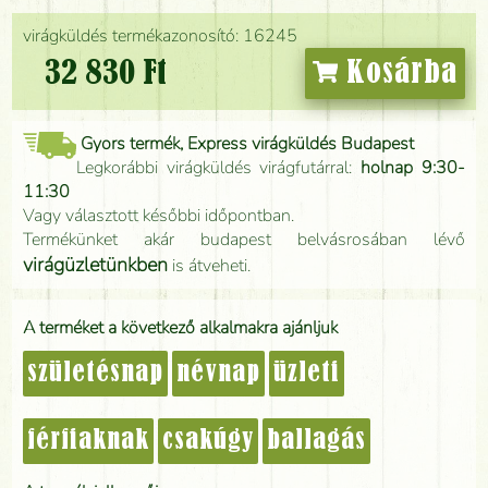
virágküldés termékazonosító: 16245
32 830 Ft
Kosárba
Gyors termék, Express virágküldés Budapest
Legkorábbi virágküldés virágfutárral:
holnap 9:30-
11:30
Vagy választott későbbi időpontban.
Termékünket akár budapest belvásrosában lévő
virágüzletünkben
is átveheti.
A terméket a következő alkalmakra ajánljuk
születésnap
névnap
üzleti
férfiaknak
csakúgy
ballagás