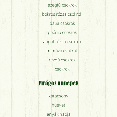
szegfű csokrok
bokros rózsa csokrok
dália csokrok
peónia csokrok
angol rózsa csokrok
mimóza csokrok
rezgő csokrok
csokrok
Virágos ünnepek
karácsony
húsvét
anyák napja