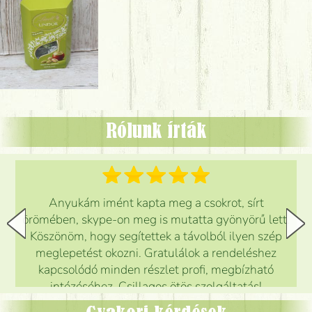
Rólunk írták
Anyukám imént kapta meg a csokrot, sírt
örömében, skype-on meg is mutatta gyönyörű lett.
Köszönöm, hogy segítettek a távolból ilyen szép
meglepetést okozni. Gratulálok a rendeléshez
kapcsolódó minden részlet profi, megbízható
intézéséhez. Csillagos ötös szolgáltatás!
Mónika
(
5
/5
)