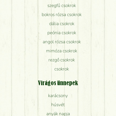
szegfű csokrok
bokros rózsa csokrok
dália csokrok
peónia csokrok
angol rózsa csokrok
mimóza csokrok
rezgő csokrok
csokrok
Virágos ünnepek
karácsony
húsvét
anyák napja