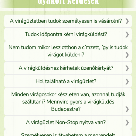
Gyakori kérdések
A virágüzletben tudok személyesen is vásárolni?
Tudok időpontra kérni virágküldést?
Nem tudom mikor lesz otthon a címzett, így is tudok
virágot küldeni?
A virágküldéshez kérhetek üzenőkártyát?
Hol található a virágüzlet?
Minden virágcsokor készleten van, azonnal tudják
szállítani? Mennyire gyors a virágküldés
Budapestre?
A virágüzlet Non-Stop nyitva van?
Személyesen is átvehetem a megrendelt