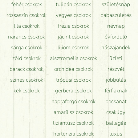
fehér csokrok
tulipán csokrok
születésnap
Tudok adventi koszorút vásárolni boltban?
rózsaszín csokrok
vegyes csokrok
babaszületés
lila csokrok
frézia csokrok
névnap
narancs csokrok
jácint csokrok
évforduló
sárga csokrok
liliom csokrok
nászajándék
zöld csokrok
alsztromélia csokrok
üzleti
barack csokrok
orchidea csokrok
részvét
színes csokrok
trópusi csokrok
jobbulás
kék csokrok
gerbera csokrok
férfiaknak
napraforgó csokrok
bocsánat
amarílisz csokrok
csakúgy
liziantusz csokrok
ballagás
hortenzia csokrok
luxus