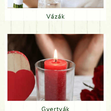
Vázák
Gyertyák