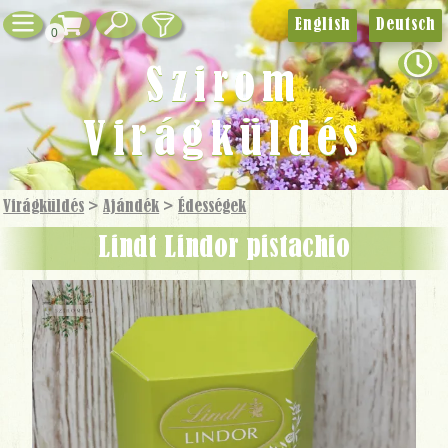
English
Deutsch
0
Szirom
Virágküldés
Virágküldés
>
Ajándék
>
Édességek
Lindt Lindor pistachio