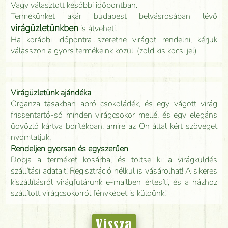
Vagy választott későbbi időpontban.
Termékünket akár budapest belvásrosában lévő
virágüzletünkben
is átveheti.
Ha korábbi időpontra szeretne virágot rendelni, kérjük
válasszon a gyors termékeink közül. (zöld kis kocsi jel)
Virágüzletünk ajándéka
Organza tasakban apró csokoládék, és egy vágott virág
frissentartó-só minden virágcsokor mellé, és egy elegáns
üdvözlő kártya borítékban, amire az Ön által kért szöveget
nyomtatjuk.
Rendeljen gyorsan és egyszerűen
Dobja a terméket kosárba, és töltse ki a virágküldés
szállítási adatait! Regisztráció nélkül is vásárolhat! A sikeres
kiszállításról virágfutárunk e-mailben értesíti, és a házhoz
szállított virágcsokorról fényképet is küldünk!
Vissza