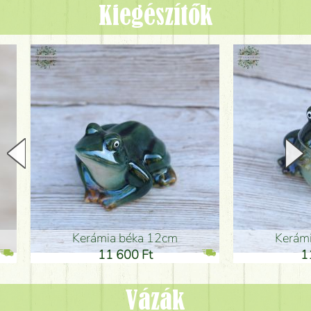
Kiegészítők
Kerámia béka 12cm
Kerámia bé
11 600 Ft
11 600
Vázák