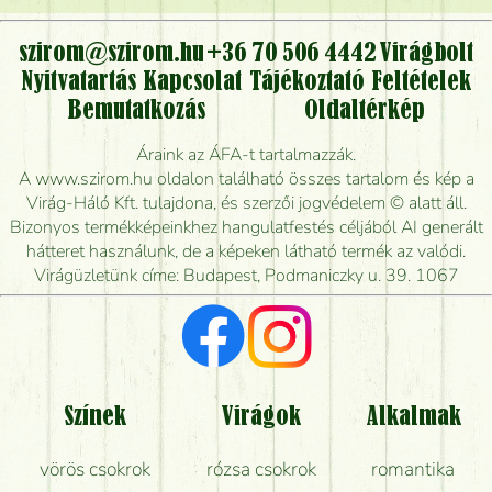
virágcsokrot, vagy csak virágküldéssel, kiszállítással
kérhető?
szirom@szirom.hu
+36 70 506 4442
Virágbolt
Nyitvatartás
Kapcsolat
Tájékoztató
Feltételek
Vidékre is lehet rendelni?
Bemutatkozás
Oldaltérkép
Meddig rendelhetek virágküldést úgy, hogy még ma
Áraink az ÁFA-t tartalmazzák.
kiszállítsák?
A www.szirom.hu oldalon található összes tartalom és kép a
Virág-Háló Kft. tulajdona, és szerzői jogvédelem © alatt áll.
Mennyire gyorsan tudják elkészíteni a csokrot, és
Bizonyos termékképeinkhez hangulatfestés céljából AI generált
mikor tudják leghamarabb kiszállítani?
hátteret használunk, de a képeken látható termék az valódi.
Virágüzletünk címe: Budapest, Podmaniczky u. 39. 1067
Vörös rózsát keresek, van önöknél?
Milyen visszajelzést kapok a virágküldésről?
Tényleg azt kapom, ami a képen van?
Színek
Virágok
Alkalmak
Mit kell tudni a virágcsokrok szállításáról?
vörös csokrok
rózsa csokrok
romantika
Hogy marad a lehető legtovább friss a csokor?