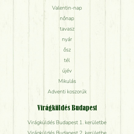
Valentin-nap
nőnap
tavasz
nyár
ősz
tél
újév
Mikulás
Adventi koszorúk
Virágküldés Budapest
Virágküldés Budapest 1. kerületbe
Virágküldés Budapest 2. kerületbe