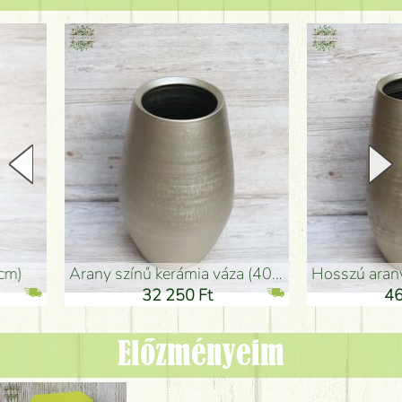
arany színű kerámia váza (40x26cm)
hosszú arany színű padlóváza
32 250 Ft
46 250 Ft
Előzményeim