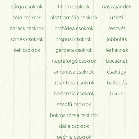
sárga csokrok
liliom csokrok
nászajándék
zöld csokrok
alsztromélia csokrok
üzleti
barack csokrok
orchidea csokrok
részvét
színes csokrok
trópusi csokrok
jobbulás
kék csokrok
gerbera csokrok
férfiaknak
napraforgó csokrok
bocsánat
amarílisz csokrok
csakúgy
liziantusz csokrok
ballagás
hortenzia csokrok
luxus
szegfű csokrok
bokros rózsa csokrok
dália csokrok
peónia csokrok