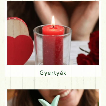
Gyertyák