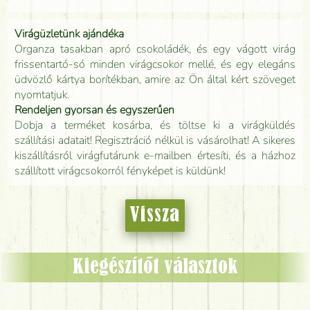
Virágüzletünk ajándéka
Organza tasakban apró csokoládék, és egy vágott virág
frissentartó-só minden virágcsokor mellé, és egy elegáns
üdvözlő kártya borítékban, amire az Ön által kért szöveget
nyomtatjuk.
Rendeljen gyorsan és egyszerűen
Dobja a terméket kosárba, és töltse ki a virágküldés
szállítási adatait! Regisztráció nélkül is vásárolhat! A sikeres
kiszállításról virágfutárunk e-mailben értesíti, és a házhoz
szállított virágcsokorról fényképet is küldünk!
Vissza
Kiegészítőt választok