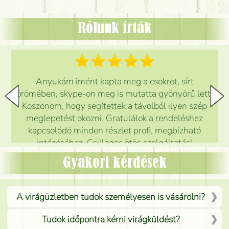
Rólunk írták
Anyukám imént kapta meg a csokrot, sírt
örömében, skype-on meg is mutatta gyönyörű lett.
Köszönöm, hogy segítettek a távolból ilyen szép
meglepetést okozni. Gratulálok a rendeléshez
kapcsolódó minden részlet profi, megbízható
intézéséhez. Csillagos ötös szolgáltatás!
Mónika
(
5
/5
)
Gyakori kérdések
A virágüzletben tudok személyesen is vásárolni?
Tudok időpontra kérni virágküldést?