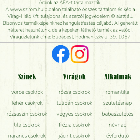
Meddig rendelhetek virágküldést úgy, hogy még ma
Áraink az ÁFA-t tartalmazzák.
kiszállítsák?
A www.szirom.hu oldalon található összes tartalom és kép a
Virág-Háló Kft. tulajdona, és szerzői jogvédelem © alatt áll.
Mennyire gyorsan tudják elkészíteni a csokrot, és
Bizonyos termékképeinkhez hangulatfestés céljából AI generált
mikor tudják leghamarabb kiszállítani?
hátteret használunk, de a képeken látható termék az valódi.
Virágüzletünk címe: Budapest, Podmaniczky u. 39. 1067
Vörös rózsát keresek, van önöknél?
Milyen visszajelzést kapok a virágküldésről?
Tényleg azt kapom, ami a képen van?
Színek
Virágok
Alkalmak
Mit kell tudni a virágcsokrok szállításáról?
vörös csokrok
rózsa csokrok
romantika
Hogy marad a lehető legtovább friss a csokor?
fehér csokrok
tulipán csokrok
születésnap
Tudok adventi koszorút vásárolni boltban?
rózsaszín csokrok
vegyes csokrok
babaszületés
lila csokrok
frézia csokrok
névnap
narancs csokrok
jácint csokrok
évforduló