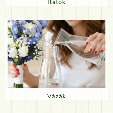
Italok
Vázák