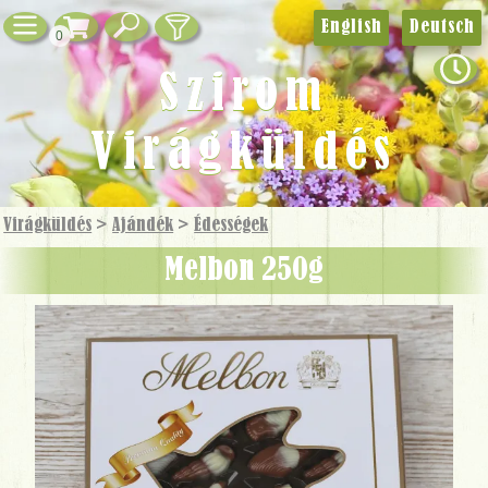
English
Deutsch
0
Szirom
Virágküldés
Virágküldés
>
Ajándék
>
Édességek
Melbon 250g