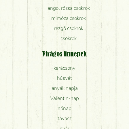
angol rózsa csokrok
mimóza csokrok
rezgő csokrok
csokrok
Virágos ünnepek
karácsony
húsvét
anyák napja
Valentin-nap
nőnap
tavasz
nyár