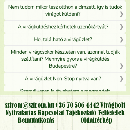
Nem tudom mikor lesz otthon a címzett, így is tudok
virágot küldeni?
A virágküldéshez kérhetek üzenőkártyát?
Hol található a virágüzlet?
Minden virágcsokor készleten van, azonnal tudják
szállítani? Mennyire gyors a virágküldés
Budapestre?
A virágüzlet Non-Stop nyitva van?
Személyesen is átvehetem a megrendelt
virágcsokrot, vagy csak virágküldéssel, kiszállítással
kérhető?
szirom@szirom.hu
+36 70 506 4442
Virágbolt
Nyitvatartás
Kapcsolat
Tájékoztató
Feltételek
Vidékre is lehet rendelni?
Bemutatkozás
Oldaltérkép