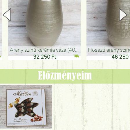
arany színű kerámia váza (40x26cm)
hosszú arany színű padlóváza
32 250 Ft
46 250 Ft
Előzményeim