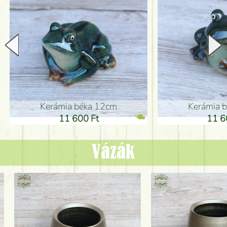
Kerámia béka 12cm
Kerámia bé
11 600 Ft
11 600
Vázák