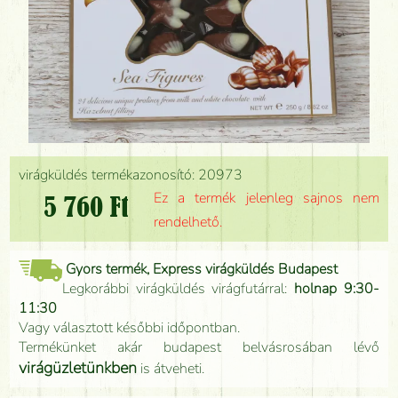
virágküldés termékazonosító: 20973
Ez a termék jelenleg sajnos nem
5 760 Ft
rendelhető.
Gyors termék, Express virágküldés Budapest
Legkorábbi virágküldés virágfutárral:
holnap 9:30-
11:30
Vagy választott későbbi időpontban.
Termékünket akár budapest belvásrosában lévő
virágüzletünkben
is átveheti.