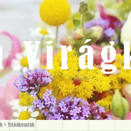
m Virág
ok
>
Virág­kosarak