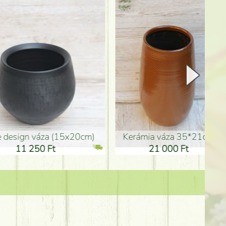
Kerámia váza 35*21cm
ballagó fiú fa betűző (10c
21 000 Ft
1 300 Ft