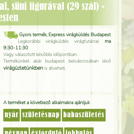
esten
Gyors termék, Express virágküldés Budapest
Legkorábbi virágküldés virágfutárral:
ma
9:30-11:30
Vagy választott későbbi időpontban.
Termékünket akár budapest belvásrosában lévő
virágüzletünkben
is átveheti.
A terméket a következő alkalmakra ajánljuk
nyár
születésnap
babaszületés
névnap
évforduló
jobbulás