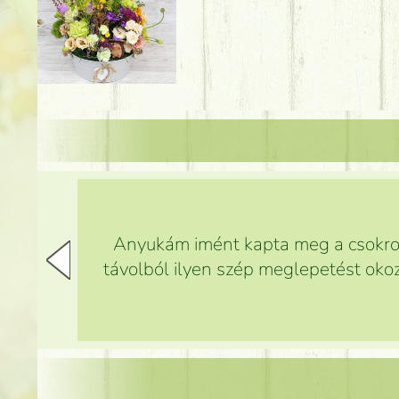
Anyukám imént kapta meg a csokrot,
távolból ilyen szép meglepetést okoz