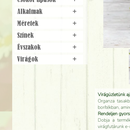
Csokor típusok
+
Alkalmak
+
Méretek
+
Színek
+
Évszakok
+
Virágok
+
Virágüzletünk a
Organza tasakb
borítékban, amir
Rendeljen gyor
Dobja a terméke
virágfutárunk e-