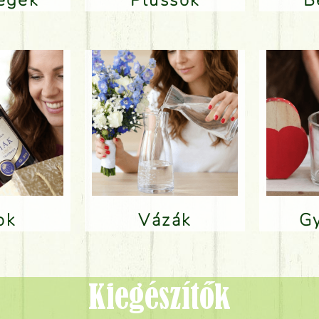
lok
Vázák
Kiegészítők