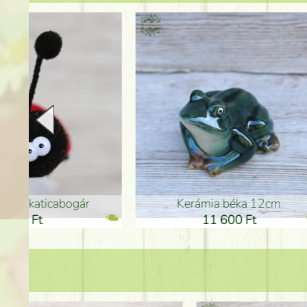
Kerámia béka 12cm
Kerám
11 600 Ft
1