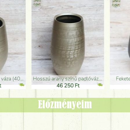
adlóváza (50x29cm)
fekete design váza (15x20cm)
0 Ft
11 250 Ft
Előzményeim