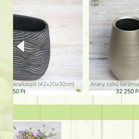
arany színű kerámia váza (40x26cm)
hosszú arany színű p
32 250 Ft
46 25