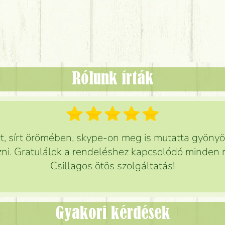
Rólunk írták
 sírt örömében, skype-on meg is mutatta gyönyör
ni. Gratulálok a rendeléshez kapcsolódó minden r
Csillagos ötös szolgáltatás!
Gyakori kérdések