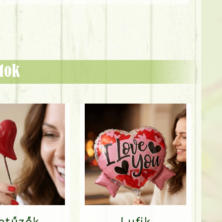
ztok
Betűzők
Lufik