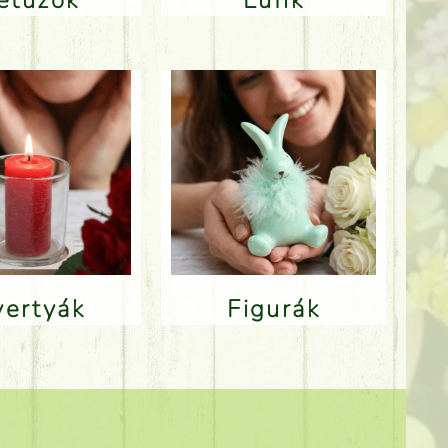
Gyertyák
Figurák