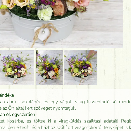
jándéka
an apró csokoládék, és egy vágott virág frissentartó-só minde
e az Ön által kért szöveget nyomtatjuk.
san és egyszerűen
t kosárba, és töltse ki a virágküldés szállítási adatait! Regisz
mailben értesíti, és a házhoz szállított virágcsokorról fényképet is 