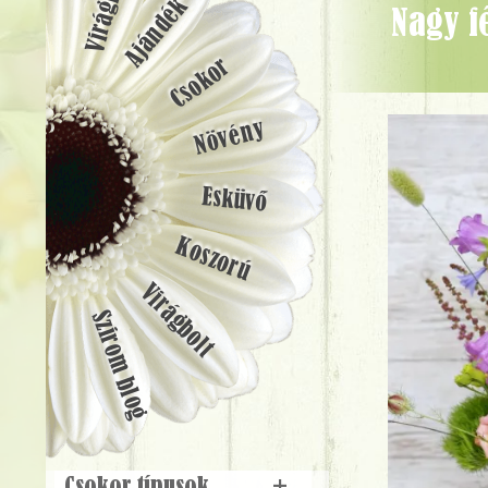
Ajándék
Nagy fém tál mezei stílusú nyári virágokkal, süni figurával (29 szál) -
Csokor
Növény
Esküvő
Koszorú
Virágbolt
Szirom blog