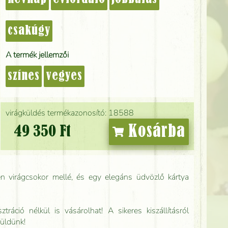
csakúgy
A termék jellemzői
színes
vegyes
virágküldés termékazonosító: 18588
Kosárba
49 350 Ft
n virágcsokor mellé, és egy elegáns üdvözlő kártya
tráció nélkül is vásárolhat! A sikeres kiszállításról
küldünk!