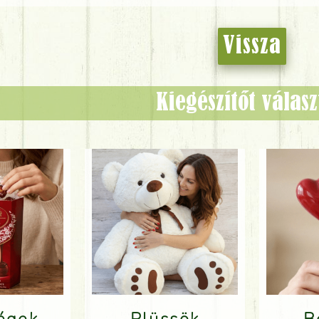
Vissza
Kiegészítőt válas
ségek
Plüssök