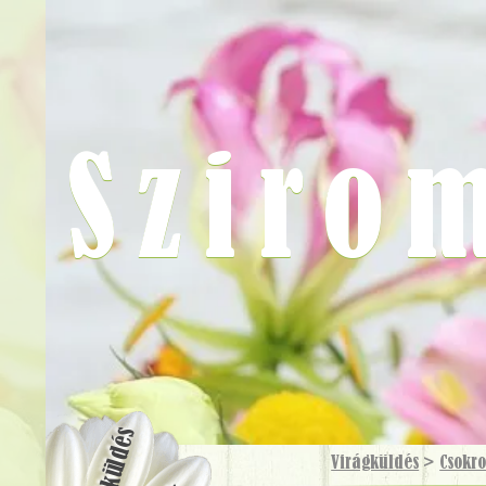
Sziro
Virágküldés
Virágküldés
>
Csokr