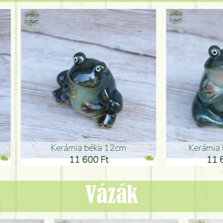
ia béka 12cm
Kerámia béka 12cm
1 600 Ft
11 600 Ft
Vázák