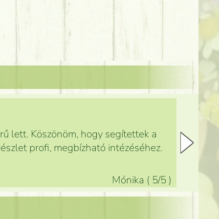
ű lett. Köszönöm, hogy segítettek a
észlet profi, megbízható intézéséhez.
Mónika
(
5
/5
)