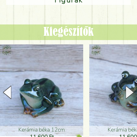
Kiegészítők
Kerámia béka 12cm
Kerámia bé
11 600 Ft
11 600