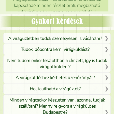
kapcsolódó minden részlet profi, megbízható
intézéséhez. Csillagos ötös szolgáltatás!
Mónika
(
5
/5
)
Gyakori kérdések
A virágüzletben tudok személyesen is vásárolni?
Tudok időpontra kérni virágküldést?
Nem tudom mikor lesz otthon a címzett, így is tudok
virágot küldeni?
A virágküldéshez kérhetek üzenőkártyát?
Hol található a virágüzlet?
Minden virágcsokor készleten van, azonnal tudják
szállítani? Mennyire gyors a virágküldés
Budapestre?