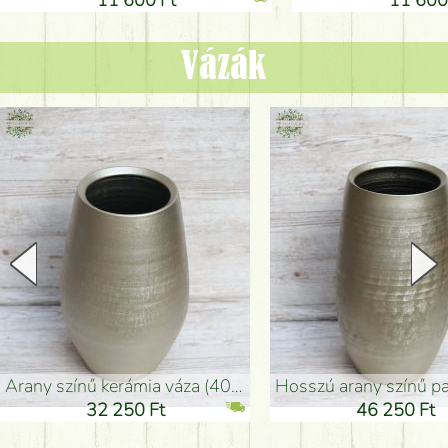
Vázák
arany színű kerámia váza (40x26cm)
hosszú arany színű padlóváza
32 250 Ft
46 250 Ft