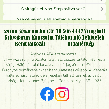
A virágüzlet Non-Stop nyitva van?
Személyesen is átvehetem a megrendelt
virágcsokrot, vagy csak virágküldéssel, kiszállítással
kérhető?
szirom@szirom.hu
+36 70 506 4442
Virágbolt
Nyitvatartás
Kapcsolat
Tájékoztató
Feltételek
Vidékre is lehet rendelni?
Bemutatkozás
Oldaltérkép
Meddig rendelhetek virágküldést úgy, hogy még ma
Áraink az ÁFA-t tartalmazzák.
kiszállítsák?
A www.szirom.hu oldalon található összes tartalom és kép a
Virág-Háló Kft. tulajdona, és szerzői jogvédelem © alatt áll.
Mennyire gyorsan tudják elkészíteni a csokrot, és
Bizonyos termékképeinkhez hangulatfestés céljából AI generált
mikor tudják leghamarabb kiszállítani?
hátteret használunk, de a képeken látható termék az valódi.
Virágüzletünk címe: Budapest, Podmaniczky u. 39. 1067
Vörös rózsát keresek, van önöknél?
Milyen visszajelzést kapok a virágküldésről?
Tényleg azt kapom, ami a képen van?