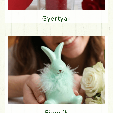
Gyertyák
Figurák