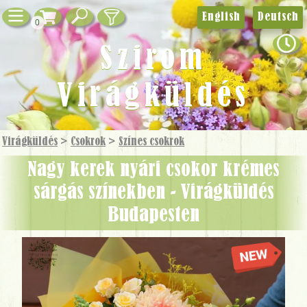
English
Deutsch
0
Szirom
Virágküldés
Virágküldés
>
Csokrok
>
Színes csokrok
Nagy kerek nyári csokor krémes
sárgás színekben - Virágküldés
Budapesten