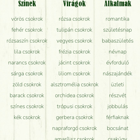
Színek
Virágok
Alkalmak
Mit kell tudni a virágcsokrok szállításáról?
vörös csokrok
rózsa csokrok
romantika
Hogy marad a lehető legtovább friss a csokor?
fehér csokrok
tulipán csokrok
születésnap
Tudok adventi koszorút vásárolni boltban?
rózsaszín csokrok
vegyes csokrok
babaszületés
lila csokrok
frézia csokrok
névnap
narancs csokrok
jácint csokrok
évforduló
sárga csokrok
liliom csokrok
nászajándék
zöld csokrok
alsztromélia csokrok
üzleti
barack csokrok
orchidea csokrok
részvét
színes csokrok
trópusi csokrok
jobbulás
kék csokrok
gerbera csokrok
férfiaknak
napraforgó csokrok
bocsánat
amarílisz csokrok
csakúgy