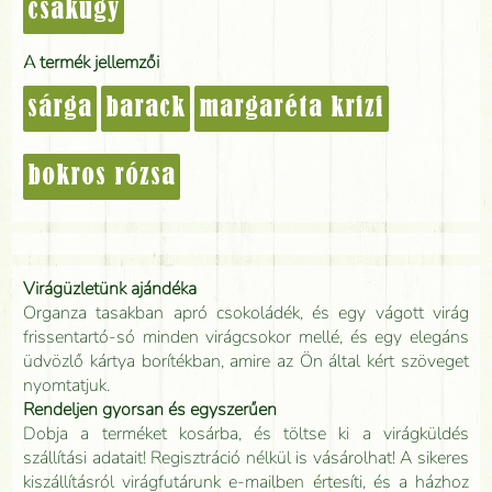
csakúgy
A termék jellemzői
sárga
barack
margaréta krizi
bokros rózsa
Virágüzletünk ajándéka
Organza tasakban apró csokoládék, és egy vágott virág
frissentartó-só minden virágcsokor mellé, és egy elegáns
üdvözlő kártya borítékban, amire az Ön által kért szöveget
nyomtatjuk.
Rendeljen gyorsan és egyszerűen
Dobja a terméket kosárba, és töltse ki a virágküldés
szállítási adatait! Regisztráció nélkül is vásárolhat! A sikeres
kiszállításról virágfutárunk e-mailben értesíti, és a házhoz