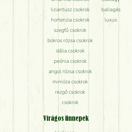
liziantusz csokrok
ballagás
hortenzia csokrok
luxus
szegfű csokrok
bokros rózsa csokrok
dália csokrok
peónia csokrok
angol rózsa csokrok
mimóza csokrok
rezgő csokrok
csokrok
Virágos ünnepek