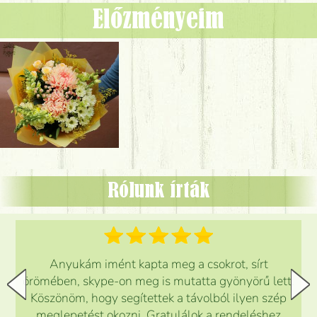
Előzményeim
Rólunk írták
Anyukám imént kapta meg a csokrot, sírt
örömében, skype-on meg is mutatta gyönyörű lett.
Köszönöm, hogy segítettek a távolból ilyen szép
meglepetést okozni. Gratulálok a rendeléshez