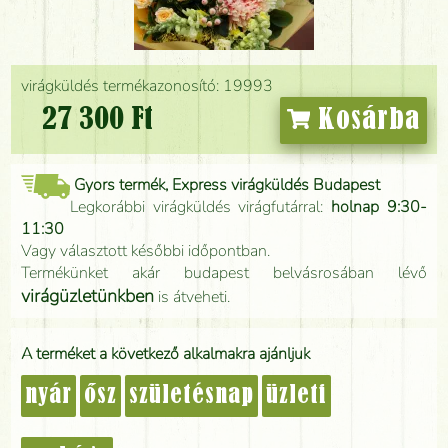
virágküldés termékazonosító: 19993
27 300 Ft
Kosárba
Gyors termék, Express virágküldés Budapest
Legkorábbi virágküldés virágfutárral:
holnap 9:30-
11:30
Vagy választott későbbi időpontban.
Termékünket akár budapest belvásrosában lévő
virágüzletünkben
is átveheti.
A terméket a következő alkalmakra ajánljuk
nyár
ősz
születésnap
üzleti