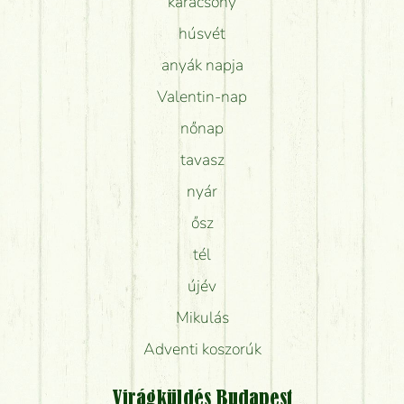
karácsony
húsvét
anyák napja
Valentin-nap
nőnap
tavasz
nyár
ősz
tél
újév
Mikulás
Adventi koszorúk
Virágküldés Budapest