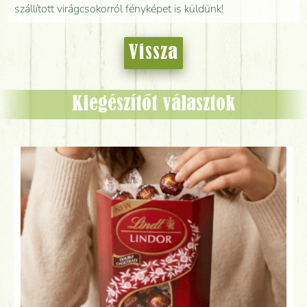
szállított virágcsokorról fényképet is küldünk!
Vissza
Kiegészítőt választok