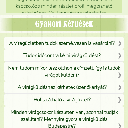
kapcsolódó minden részlet profi, megbízható
intézéséhez. Csillagos ötös szolgáltatás!
Mónika
(
5
/5
)
Gyakori kérdések
A virágüzletben tudok személyesen is vásárolni?
Tudok időpontra kérni virágküldést?
Nem tudom mikor lesz otthon a címzett, így is tudok
virágot küldeni?
A virágküldéshez kérhetek üzenőkártyát?
Hol található a virágüzlet?
Minden virágcsokor készleten van, azonnal tudják
szállítani? Mennyire gyors a virágküldés
Budapestre?