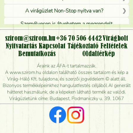
A virágüzlet Non-Stop nyitva van?
Személyesen is átvehetem a megrendelt
virágcsokrot, vagy csak virágküldéssel, kiszállítással
kérhető?
szirom@szirom.hu
+36 70 506 4442
Virágbolt
Nyitvatartás
Kapcsolat
Tájékoztató
Feltételek
Vidékre is lehet rendelni?
Bemutatkozás
Oldaltérkép
Meddig rendelhetek virágküldést úgy, hogy még ma
Áraink az ÁFA-t tartalmazzák.
kiszállítsák?
A www.szirom.hu oldalon található összes tartalom és kép a
Virág-Háló Kft. tulajdona, és szerzői jogvédelem © alatt áll.
Mennyire gyorsan tudják elkészíteni a csokrot, és
Bizonyos termékképeinkhez hangulatfestés céljából AI generált
mikor tudják leghamarabb kiszállítani?
hátteret használunk, de a képeken látható termék az valódi.
Virágüzletünk címe: Budapest, Podmaniczky u. 39. 1067
Vörös rózsát keresek, van önöknél?
Milyen visszajelzést kapok a virágküldésről?
Tényleg azt kapom, ami a képen van?