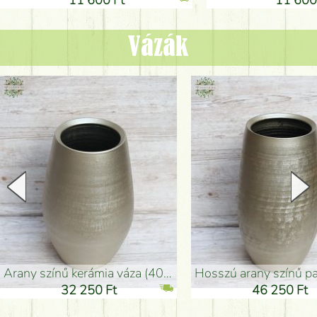
Vázák
arany színű kerámia váza (40x26cm)
hosszú arany színű padlóváza
32 250 Ft
46 250 Ft