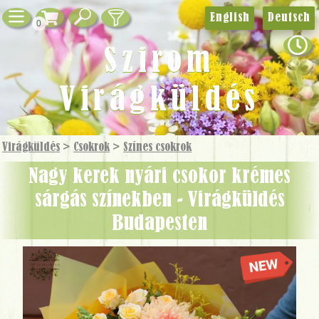
English
Deutsch
0
Szirom
Virágküldés
Virágküldés
>
Csokrok
>
Színes csokrok
Nagy kerek nyári csokor krémes
sárgás színekben - Virágküldés
Budapesten