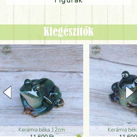
Kiegészítők
Kerámia béka 12cm
Kerámia bé
11 600 Ft
11 600