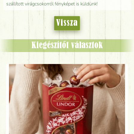
szállított virágcsokorról fényképet is küldünk!
Vissza
Kiegészítőt választok