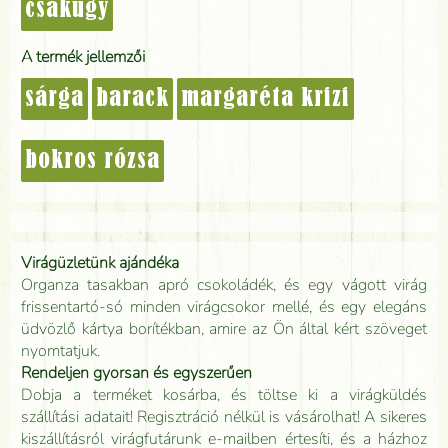
csakúgy
A termék jellemzői
sárga
barack
margaréta krizi
bokros rózsa
Virágüzletünk ajándéka
Organza tasakban apró csokoládék, és egy vágott virág
frissentartó-só minden virágcsokor mellé, és egy elegáns
üdvözlő kártya borítékban, amire az Ön által kért szöveget
nyomtatjuk.
Rendeljen gyorsan és egyszerűen
Dobja a terméket kosárba, és töltse ki a virágküldés
szállítási adatait! Regisztráció nélkül is vásárolhat! A sikeres
kiszállításról virágfutárunk e-mailben értesíti, és a házhoz