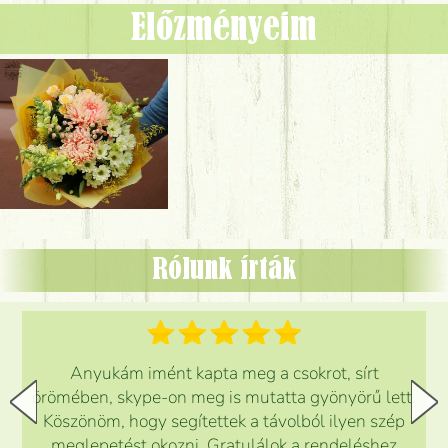
Előzményeim
Rólunk írták
Anyukám imént kapta meg a csokrot, sírt
örömében, skype-on meg is mutatta gyönyörű lett.
Köszönöm, hogy segítettek a távolból ilyen szép
meglepetést okozni. Gratulálok a rendeléshez