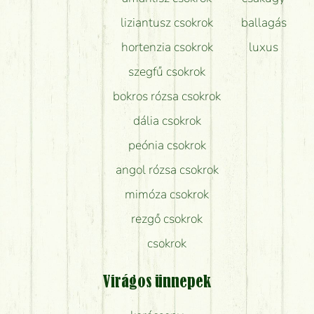
liziantusz csokrok
ballagás
hortenzia csokrok
luxus
szegfű csokrok
bokros rózsa csokrok
dália csokrok
peónia csokrok
angol rózsa csokrok
mimóza csokrok
rezgő csokrok
csokrok
Virágos ünnepek