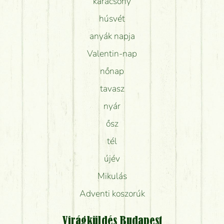
karácsony
húsvét
anyák napja
Valentin-nap
nőnap
tavasz
nyár
ősz
tél
újév
Mikulás
Adventi koszorúk
Virágküldés Budapest