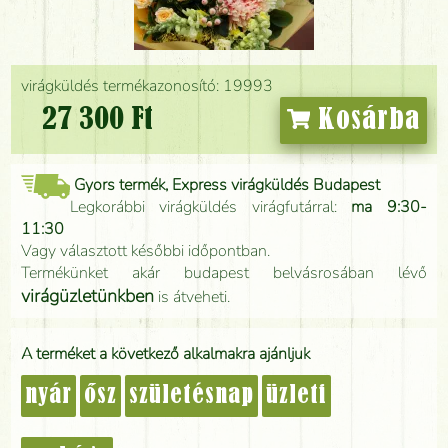
virágküldés termékazonosító: 19993
27 300 Ft
Kosárba
Gyors termék, Express virágküldés Budapest
Legkorábbi virágküldés virágfutárral:
ma 9:30-
11:30
Vagy választott későbbi időpontban.
Termékünket akár budapest belvásrosában lévő
virágüzletünkben
is átveheti.
A terméket a következő alkalmakra ajánljuk
nyár
ősz
születésnap
üzleti