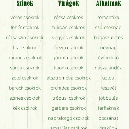
Színek
Virágok
Alkalmak
Mit kell tudni a virágcsokrok szállításáról?
vörös csokrok
rózsa csokrok
romantika
Hogy marad a lehető legtovább friss a csokor?
fehér csokrok
tulipán csokrok
születésnap
Tudok adventi koszorút vásárolni boltban?
rózsaszín csokrok
vegyes csokrok
babaszületés
lila csokrok
frézia csokrok
névnap
narancs csokrok
jácint csokrok
évforduló
sárga csokrok
liliom csokrok
nászajándék
zöld csokrok
alsztromélia csokrok
üzleti
barack csokrok
orchidea csokrok
részvét
színes csokrok
trópusi csokrok
jobbulás
kék csokrok
gerbera csokrok
férfiaknak
napraforgó csokrok
bocsánat
amarílisz csokrok
csakúgy