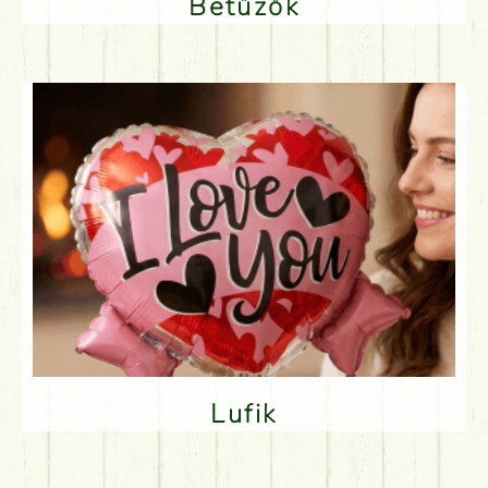
Betűzők
Lufik