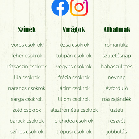
Milyen visszajelzést kapok a virágküldésről?
Tényleg azt kapom, ami a képen van?
Színek
Virágok
Alkalmak
Mit kell tudni a virágcsokrok szállításáról?
vörös csokrok
rózsa csokrok
romantika
Hogy marad a lehető legtovább friss a csokor?
fehér csokrok
tulipán csokrok
születésnap
Tudok adventi koszorút vásárolni boltban?
rózsaszín csokrok
vegyes csokrok
babaszületés
lila csokrok
frézia csokrok
névnap
narancs csokrok
jácint csokrok
évforduló
sárga csokrok
liliom csokrok
nászajándék
zöld csokrok
alsztromélia csokrok
üzleti
barack csokrok
orchidea csokrok
részvét
színes csokrok
trópusi csokrok
jobbulás