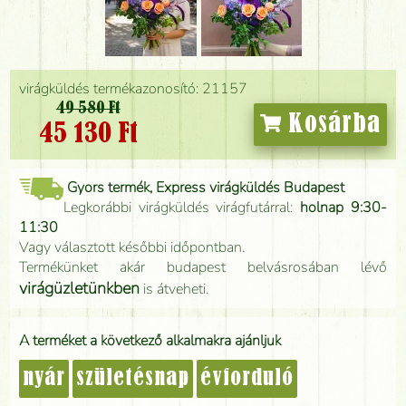
virágküldés termékazonosító: 21157
49 580 Ft
Kosárba
45 130 Ft
Gyors termék, Express virágküldés Budapest
Legkorábbi virágküldés virágfutárral:
holnap 9:30-
11:30
Vagy választott későbbi időpontban.
Termékünket akár budapest belvásrosában lévő
virágüzletünkben
is átveheti.
A terméket a következő alkalmakra ajánljuk
nyár
születésnap
évforduló