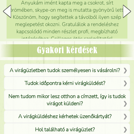
Anyukám imént kapta meg a csokrot, sírt
örömében, skype-on meg is mutatta gyönyörű lett.
Köszönöm, hogy segítettek a távolból ilyen szép
meglepetést okozni. Gratulálok a rendeléshez
kapcsolódó minden részlet profi, megbízható
intézéséhez. Csillagos ötös szolgáltatás!
Mónika
(
5
/5
)
Gyakori kérdések
A virágüzletben tudok személyesen is vásárolni?
Tudok időpontra kérni virágküldést?
Nem tudom mikor lesz otthon a címzett, így is tudok
virágot küldeni?
A virágküldéshez kérhetek üzenőkártyát?
Hol található a virágüzlet?