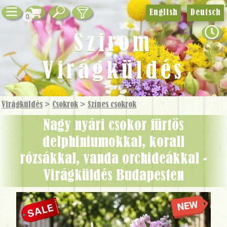
English
Deutsch
0
Szirom
Virágküldés
Virágküldés
>
Csokrok
>
Színes csokrok
Nagy nyári csokor fürtös
delphiniumokkal, korall
rózsákkal, vanda orchideákkal -
Virágküldés Budapesten