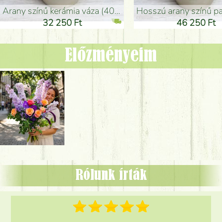
arany színű kerámia váza (40x26cm)
hosszú arany színű padlóváza
32 250 Ft
46 250 Ft
Előzményeim
Rólunk írták