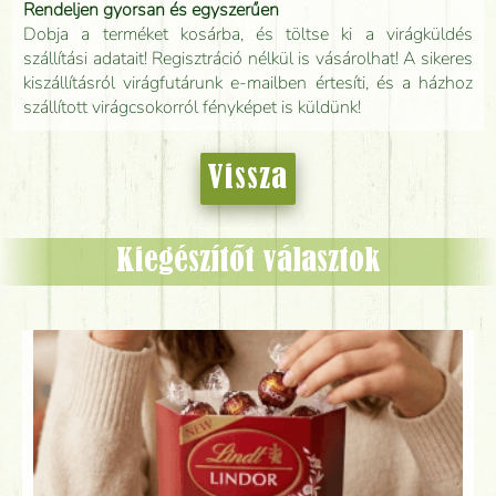
Rendeljen gyorsan és egyszerűen
Dobja a terméket kosárba, és töltse ki a virágküldés
szállítási adatait! Regisztráció nélkül is vásárolhat! A sikeres
kiszállításról virágfutárunk e-mailben értesíti, és a házhoz
szállított virágcsokorról fényképet is küldünk!
Vissza
Kiegészítőt választok