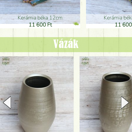
Kerámia béka 12cm
Kerámia bé
11 600 Ft
11 600
Vázák