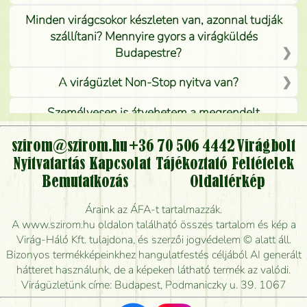
Minden virágcsokor készleten van, azonnal tudják
szállítani? Mennyire gyors a virágküldés
Budapestre?
A virágüzlet Non-Stop nyitva van?
Személyesen is átvehetem a megrendelt
virágcsokrot, vagy csak virágküldéssel, kiszállítással
kérhető?
szirom@szirom.hu
+36 70 506 4442
Virágbolt
Nyitvatartás
Kapcsolat
Tájékoztató
Feltételek
Vidékre is lehet rendelni?
Bemutatkozás
Oldaltérkép
Meddig rendelhetek virágküldést úgy, hogy még ma
Áraink az ÁFA-t tartalmazzák.
kiszállítsák?
A www.szirom.hu oldalon található összes tartalom és kép a
Virág-Háló Kft. tulajdona, és szerzői jogvédelem © alatt áll.
Mennyire gyorsan tudják elkészíteni a csokrot, és
Bizonyos termékképeinkhez hangulatfestés céljából AI generált
mikor tudják leghamarabb kiszállítani?
hátteret használunk, de a képeken látható termék az valódi.
Virágüzletünk címe: Budapest, Podmaniczky u. 39. 1067
Vörös rózsát keresek, van önöknél?