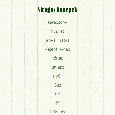
Virágos ünnepek
karácsony
húsvét
anyák napja
Valentin-nap
nőnap
tavasz
nyár
ősz
tél
újév
Mikulás