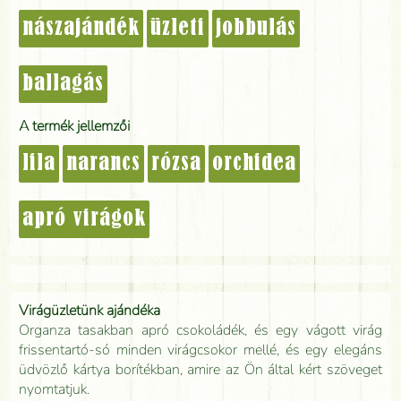
nászajándék
üzleti
jobbulás
ballagás
A termék jellemzői
lila
narancs
rózsa
orchidea
apró virágok
Virágüzletünk ajándéka
Organza tasakban apró csokoládék, és egy vágott virág
frissentartó-só minden virágcsokor mellé, és egy elegáns
üdvözlő kártya borítékban, amire az Ön által kért szöveget
nyomtatjuk.