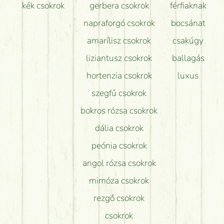
kék csokrok
gerbera csokrok
férfiaknak
napraforgó csokrok
bocsánat
amarílisz csokrok
csakúgy
liziantusz csokrok
ballagás
hortenzia csokrok
luxus
szegfű csokrok
bokros rózsa csokrok
dália csokrok
peónia csokrok
angol rózsa csokrok
mimóza csokrok
rezgő csokrok
csokrok