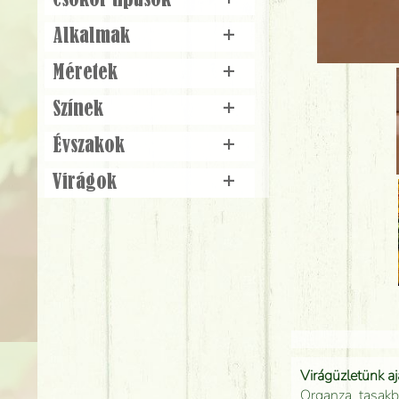
Csokor típusok
+
Alkalmak
+
Méretek
+
Színek
+
Évszakok
+
Virágok
+
Virágüzletünk a
Organza tasakb