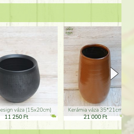
Kerámia váza 35*21cm
ballagó fiú fa betűző (10c
21 000 Ft
1 300 Ft