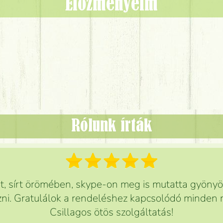
Előzményeim
Rólunk írták
 sírt örömében, skype-on meg is mutatta gyönyör
ni. Gratulálok a rendeléshez kapcsolódó minden r
Csillagos ötös szolgáltatás!