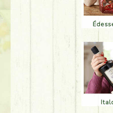
Édes
Ita