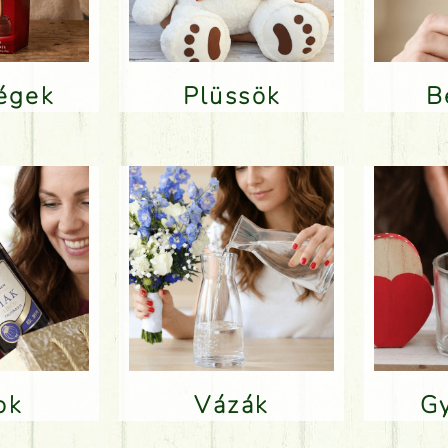
ségek
Plüssök
lok
Vázák