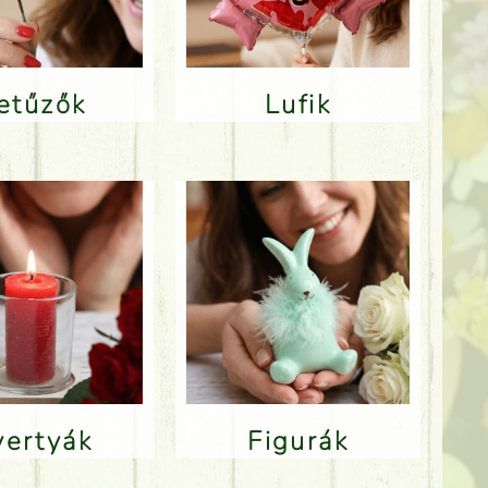
Betűzők
Lufik
Gyertyák
Figurák