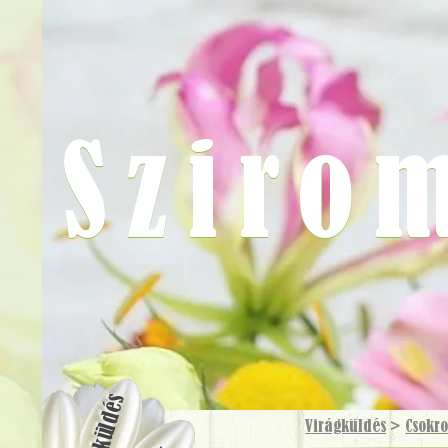
Sziro
Virágküldés
Virágküldés
>
Csokr