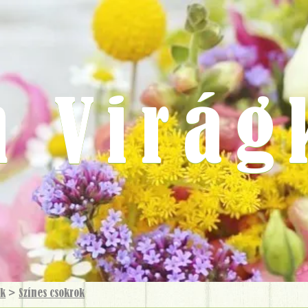
m Virág
ok
>
Színes csokrok