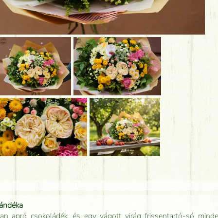
jándéka
an apró csokoládék, és egy vágott virág frissentartó-só minde