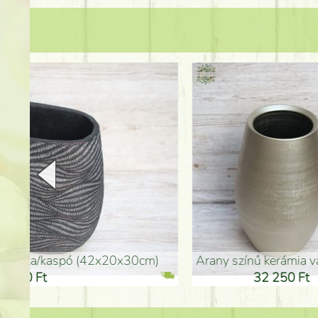
arany színű kerámia váza (40x26cm)
hosszú arany színű p
32 250 Ft
46 25