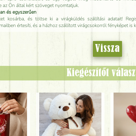
e az Ön által kért szöveget nyomtatjuk.
san és egyszerűen
t kosárba, és töltse ki a virágküldés szállítási adatait! Regisz
mailben értesíti, és a házhoz szállított virágcsokorról fényképet is 
Vissza
Kiegészítőt válas