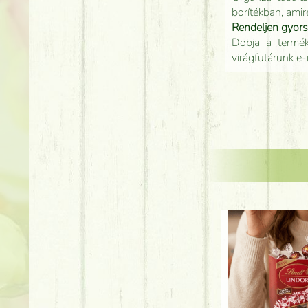
borítékban, amir
Rendeljen gyor
Dobja a terméke
virágfutárunk e-