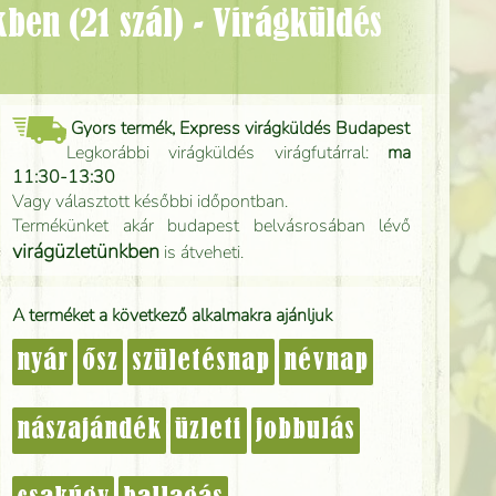
Gyors termék, Express virágküldés Budapest
Legkorábbi virágküldés virágfutárral:
ma
11:30-13:30
Vagy választott későbbi időpontban.
Termékünket akár budapest belvásrosában lévő
virágüzletünkben
is átveheti.
A terméket a következő alkalmakra ajánljuk
nyár
ősz
születésnap
névnap
nászajándék
üzleti
jobbulás