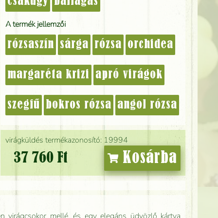
csakúgy
ballagás
A termék jellemzői
rózsaszín
sárga
rózsa
orchidea
margaréta krizi
apró virágok
szegfű
bokros rózsa
angol rózsa
virágküldés termékazonosító: 19994
Kosárba
37 760 Ft
n virágcsokor mellé, és egy elegáns üdvözlő kártya