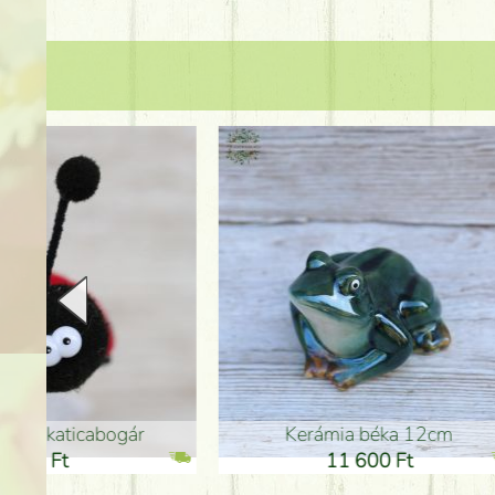
Kerámia béka 12cm
Kerám
11 600 Ft
1