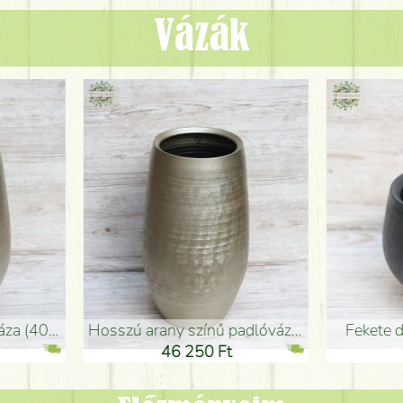
Vázák
adlóváza (50x29cm)
fekete design váza (15x20cm)
0 Ft
11 250 Ft