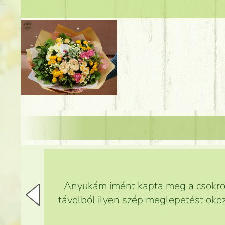
Anyukám imént kapta meg a csokrot,
távolból ilyen szép meglepetést okoz