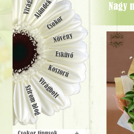
Ajándék
Nagy nyári csokor sárga - rózsaszín színekben (21 szál) - Virágküldés
Csokor
Növény
Esküvő
Koszorú
Virágbolt
Szirom blog