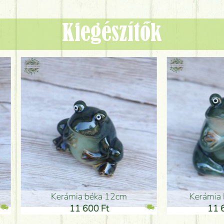
Kiegészítők
ia béka 12cm
Kerámia béka 12cm
1 600 Ft
11 600 Ft