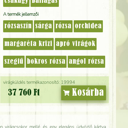
csakúgy
ballagás
A termék jellemzői
rózsaszín
sárga
rózsa
orchidea
margaréta krizi
apró virágok
szegfű
bokros rózsa
angol rózsa
virágküldés termékazonosító: 19994
Kosárba
37 760 Ft
n virágcsokor mellé, és egy elegáns üdvözlő kártya