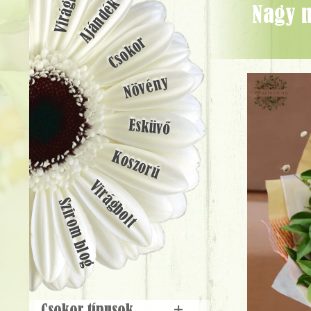
Ajándék
Nagy nyári csokor sárga - rózsaszín színekben (21 szál) - Virágküldés
Csokor
Növény
Esküvő
Koszorú
Virágbolt
Szirom blog