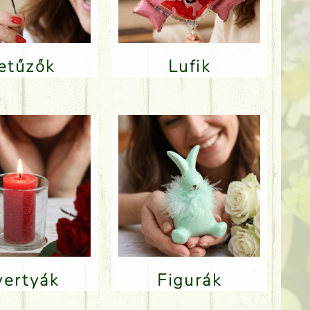
Betűzők
Lufik
Gyertyák
Figurák