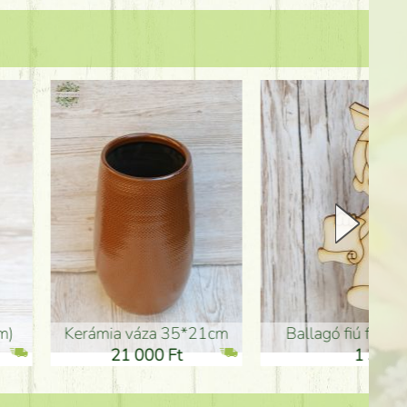
Kerámia váza 35*21cm
ballagó fiú fa betűző (10c
21 000 Ft
1 300 Ft