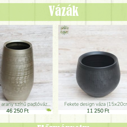
Vázák
adlóváza (50x29cm)
fekete design váza (15x20cm)
0 Ft
11 250 Ft