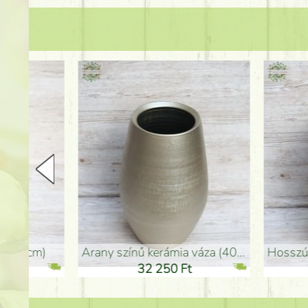
arany színű kerámia váza (40x26cm)
hosszú arany színű p
32 250 Ft
46 25