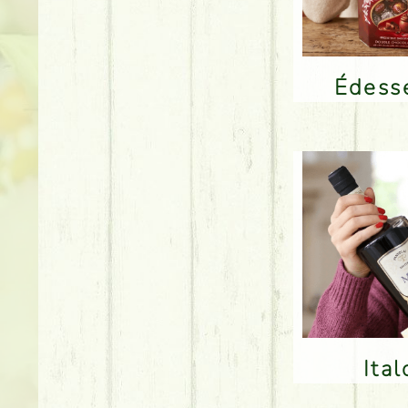
Édes
Ita