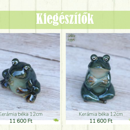
Kiegészítők
ia béka 12cm
Kerámia béka 12cm
1 600 Ft
11 600 Ft