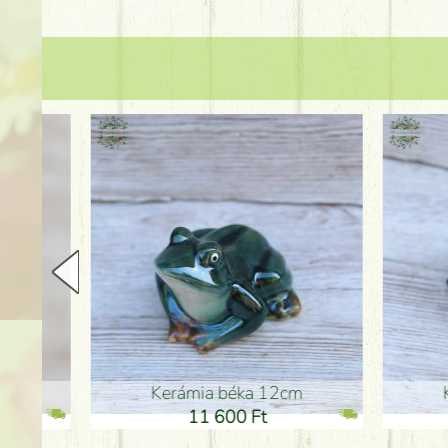
Kerámia béka 12cm
Kerám
11 600 Ft
1