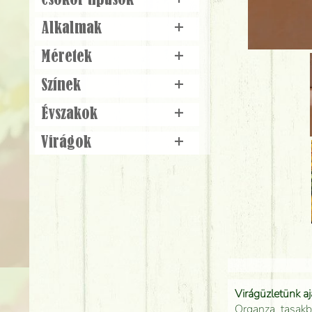
Csokor típusok
+
Alkalmak
+
Méretek
+
Színek
+
Évszakok
+
Virágok
+
Virágüzletünk a
Organza tasakb