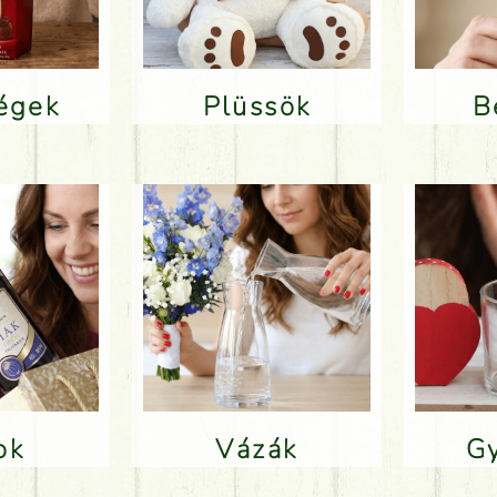
ségek
Plüssök
lok
Vázák