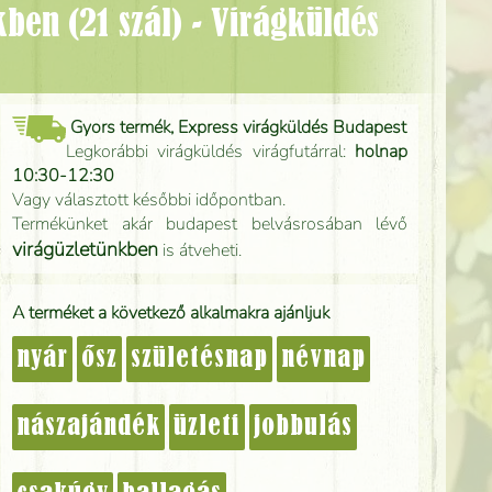
Gyors termék, Express virágküldés Budapest
Legkorábbi virágküldés virágfutárral:
holnap
10:30-12:30
Vagy választott későbbi időpontban.
Termékünket akár budapest belvásrosában lévő
virágüzletünkben
is átveheti.
A terméket a következő alkalmakra ajánljuk
nyár
ősz
születésnap
névnap
nászajándék
üzleti
jobbulás