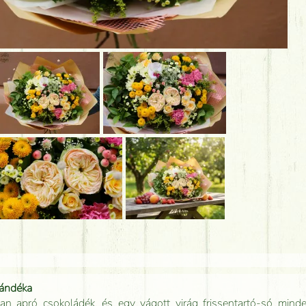
jándéka
an apró csokoládék, és egy vágott virág frissentartó-só minde