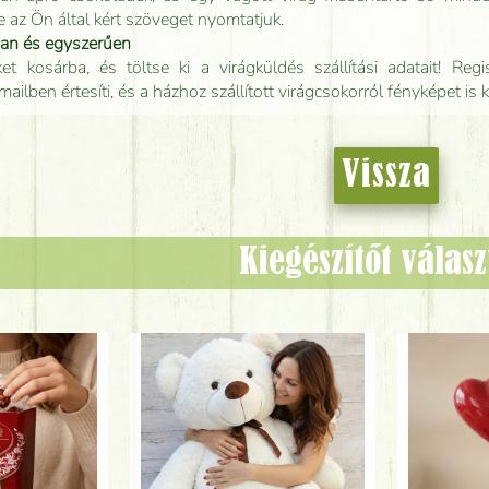
e az Ön által kért szöveget nyomtatjuk.
san és egyszerűen
t kosárba, és töltse ki a virágküldés szállítási adatait! Regisz
mailben értesíti, és a házhoz szállított virágcsokorról fényképet is 
Vissza
Kiegészítőt válas