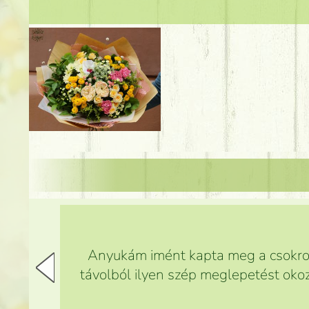
Anyukám imént kapta meg a csokrot,
távolból ilyen szép meglepetést okoz