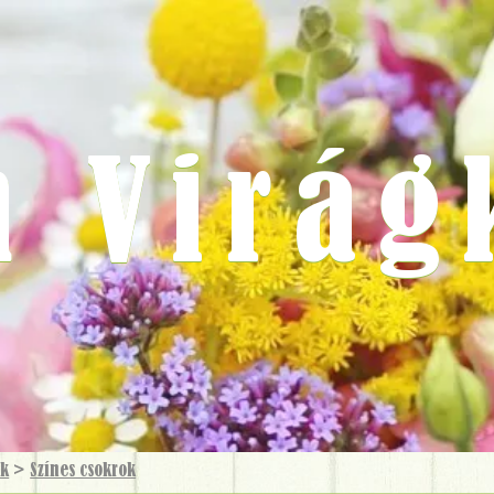
m Virág
ok
>
Színes csokrok