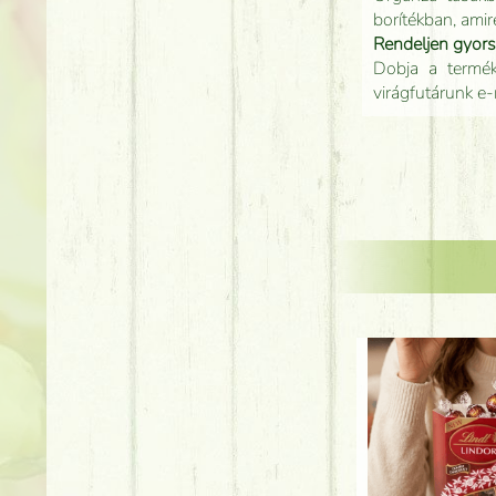
borítékban, amir
Rendeljen gyor
Dobja a terméke
virágfutárunk e-