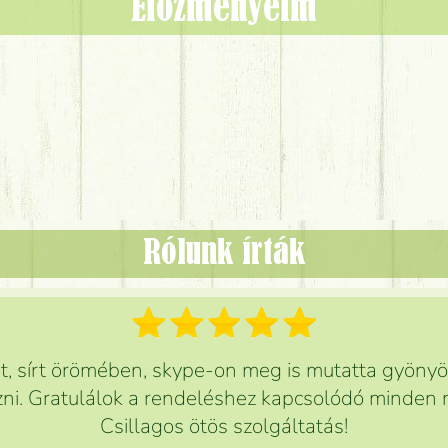
Előzményeim
Rólunk írták
 sírt örömében, skype-on meg is mutatta gyönyör
ni. Gratulálok a rendeléshez kapcsolódó minden r
Csillagos ötös szolgáltatás!