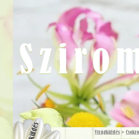
Sziro
Virágküldés
Virágküldés
>
Csokr