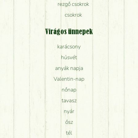
rezgő csokrok
csokrok
Virágos ünnepek
karácsony
húsvét
anyák napja
Valentin-nap
nőnap
tavasz
nyár
ősz
tél