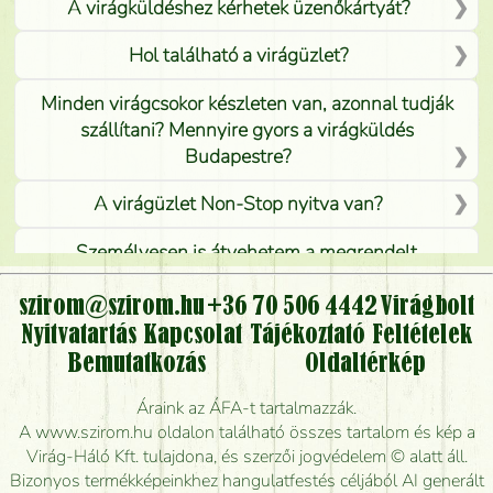
A virágküldéshez kérhetek üzenőkártyát?
Hol található a virágüzlet?
Minden virágcsokor készleten van, azonnal tudják
szállítani? Mennyire gyors a virágküldés
Budapestre?
A virágüzlet Non-Stop nyitva van?
Személyesen is átvehetem a megrendelt
virágcsokrot, vagy csak virágküldéssel, kiszállítással
kérhető?
szirom@szirom.hu
+36 70 506 4442
Virágbolt
Nyitvatartás
Kapcsolat
Tájékoztató
Feltételek
Vidékre is lehet rendelni?
Bemutatkozás
Oldaltérkép
Meddig rendelhetek virágküldést úgy, hogy még ma
Áraink az ÁFA-t tartalmazzák.
kiszállítsák?
A www.szirom.hu oldalon található összes tartalom és kép a
Virág-Háló Kft. tulajdona, és szerzői jogvédelem © alatt áll.
Mennyire gyorsan tudják elkészíteni a csokrot, és
Bizonyos termékképeinkhez hangulatfestés céljából AI generált