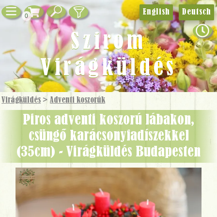
English
Deutsch
0
Szirom
Virágküldés
Virágküldés
>
Adventi koszorúk
Piros adventi koszorú lábakon,
csüngő karácsonyfadíszekkel
(35cm) - Virágküldés Budapesten