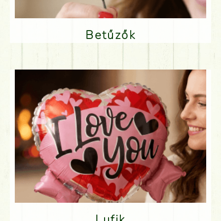
Betűzők
Lufik