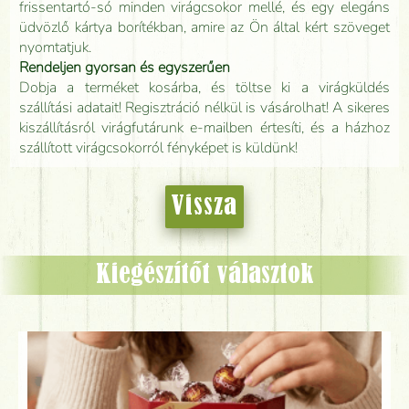
frissentartó-só minden virágcsokor mellé, és egy elegáns
üdvözlő kártya borítékban, amire az Ön által kért szöveget
nyomtatjuk.
Rendeljen gyorsan és egyszerűen
Dobja a terméket kosárba, és töltse ki a virágküldés
szállítási adatait! Regisztráció nélkül is vásárolhat! A sikeres
kiszállításról virágfutárunk e-mailben értesíti, és a házhoz
szállított virágcsokorról fényképet is küldünk!
Vissza
Kiegészítőt választok