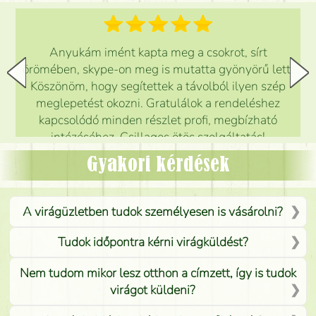
Anyukám imént kapta meg a csokrot, sírt
örömében, skype-on meg is mutatta gyönyörű lett.
Köszönöm, hogy segítettek a távolból ilyen szép
meglepetést okozni. Gratulálok a rendeléshez
kapcsolódó minden részlet profi, megbízható
intézéséhez. Csillagos ötös szolgáltatás!
Mónika
(
5
/5
)
Gyakori kérdések
A virágüzletben tudok személyesen is vásárolni?
Tudok időpontra kérni virágküldést?
Nem tudom mikor lesz otthon a címzett, így is tudok
virágot küldeni?