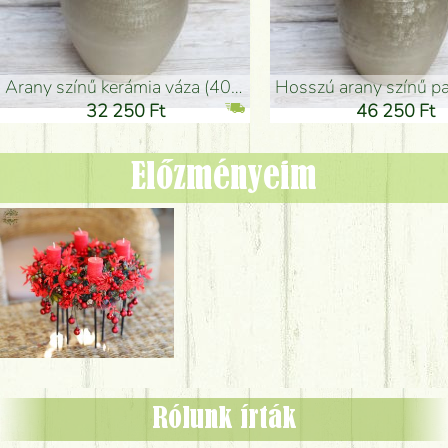
arany színű kerámia váza (40x26cm)
hosszú arany színű padlóváza
32 250 Ft
46 250 Ft
Előzményeim
Rólunk írták