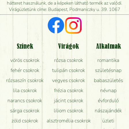
mikor tudják leghamarabb kiszállítani?
hátteret használunk, de a képeken látható termék az valódi.
Virágüzletünk címe: Budapest, Podmaniczky u. 39. 1067
Vörös rózsát keresek, van önöknél?
Milyen visszajelzést kapok a virágküldésről?
Tényleg azt kapom, ami a képen van?
Színek
Virágok
Alkalmak
Mit kell tudni a virágcsokrok szállításáról?
vörös csokrok
rózsa csokrok
romantika
Hogy marad a lehető legtovább friss a csokor?
fehér csokrok
tulipán csokrok
születésnap
Tudok adventi koszorút vásárolni boltban?
rózsaszín csokrok
vegyes csokrok
babaszületés
lila csokrok
frézia csokrok
névnap
narancs csokrok
jácint csokrok
évforduló
sárga csokrok
liliom csokrok
nászajándék
zöld csokrok
alsztromélia csokrok
üzleti