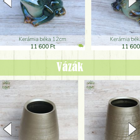
Kerámia béka 12cm
Kerámia bé
11 600 Ft
11 600
Vázák