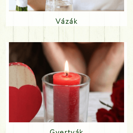
Vázák
Gyertyák