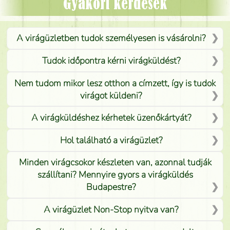
Mónika
(
5
/5
)
Gyakori kérdések
A virágüzletben tudok személyesen is vásárolni?
Tudok időpontra kérni virágküldést?
Nem tudom mikor lesz otthon a címzett, így is tudok
virágot küldeni?
A virágküldéshez kérhetek üzenőkártyát?
Hol található a virágüzlet?
Minden virágcsokor készleten van, azonnal tudják
szállítani? Mennyire gyors a virágküldés
Budapestre?
A virágüzlet Non-Stop nyitva van?