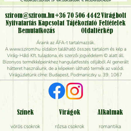
Személyesen is átvehetem a megrendelt
virágcsokrot, vagy csak virágküldéssel, kiszállítással
kérhető?
szirom@szirom.hu
+36 70 506 4442
Virágbolt
Nyitvatartás
Kapcsolat
Tájékoztató
Feltételek
Vidékre is lehet rendelni?
Bemutatkozás
Oldaltérkép
Meddig rendelhetek virágküldést úgy, hogy még ma
Áraink az ÁFA-t tartalmazzák.
kiszállítsák?
A www.szirom.hu oldalon található összes tartalom és kép a
Virág-Háló Kft. tulajdona, és szerzői jogvédelem © alatt áll.
Mennyire gyorsan tudják elkészíteni a csokrot, és
Bizonyos termékképeinkhez hangulatfestés céljából AI generált
mikor tudják leghamarabb kiszállítani?
hátteret használunk, de a képeken látható termék az valódi.
Virágüzletünk címe: Budapest, Podmaniczky u. 39. 1067
Vörös rózsát keresek, van önöknél?
Milyen visszajelzést kapok a virágküldésről?
Tényleg azt kapom, ami a képen van?
Színek
Virágok
Alkalmak
Mit kell tudni a virágcsokrok szállításáról?
vörös csokrok
rózsa csokrok
romantika