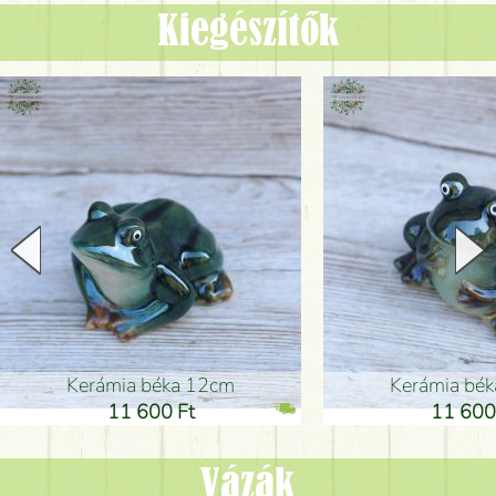
Kiegészítők
Kerámia béka 12cm
Kerámia bé
11 600 Ft
11 600
Vázák