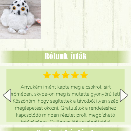
Rólunk írták
Anyukám imént kapta meg a csokrot, sírt
örömében, skype-on meg is mutatta gyönyörű lett.
Köszönöm, hogy segítettek a távolból ilyen szép
meglepetést okozni. Gratulálok a rendeléshez
kapcsolódó minden részlet profi, megbízható
intézéséhez. Csillagos ötös szolgáltatás!