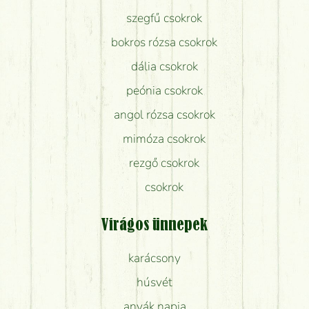
szegfű csokrok
bokros rózsa csokrok
dália csokrok
peónia csokrok
angol rózsa csokrok
mimóza csokrok
rezgő csokrok
csokrok
Virágos ünnepek
karácsony
húsvét
anyák napja