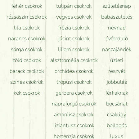
Hogy marad a lehető legtovább friss a csokor?
fehér csokrok
tulipán csokrok
születésnap
Tudok adventi koszorút vásárolni boltban?
rózsaszín csokrok
vegyes csokrok
babaszületés
lila csokrok
frézia csokrok
névnap
narancs csokrok
jácint csokrok
évforduló
sárga csokrok
liliom csokrok
nászajándék
zöld csokrok
alsztromélia csokrok
üzleti
barack csokrok
orchidea csokrok
részvét
színes csokrok
trópusi csokrok
jobbulás
kék csokrok
gerbera csokrok
férfiaknak
napraforgó csokrok
bocsánat
amarílisz csokrok
csakúgy
liziantusz csokrok
ballagás
hortenzia csokrok
luxus