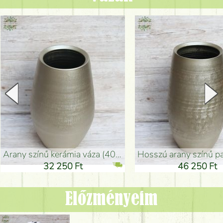
arany színű kerámia váza (40x26cm)
hosszú arany színű padlóváza
32 250 Ft
46 250 Ft
Előzményeim