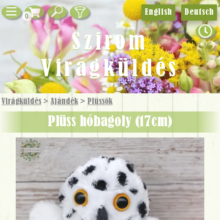
English
Deutsch
0
Szirom
Virágküldés
Virágküldés
>
Ajándék
>
Plüssök
Plüss hóbagoly (17cm)