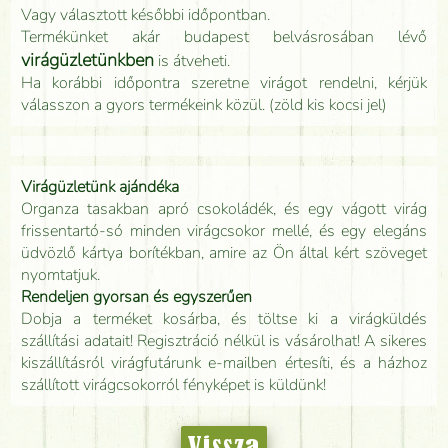
Vagy választott későbbi időpontban.
Termékünket akár budapest belvásrosában lévő
virágüzletünkben
is átveheti.
Ha korábbi időpontra szeretne virágot rendelni, kérjük
válasszon a gyors termékeink közül. (zöld kis kocsi jel)
Virágüzletünk ajándéka
Organza tasakban apró csokoládék, és egy vágott virág
frissentartó-só minden virágcsokor mellé, és egy elegáns
üdvözlő kártya borítékban, amire az Ön által kért szöveget
nyomtatjuk.
Rendeljen gyorsan és egyszerűen
Dobja a terméket kosárba, és töltse ki a virágküldés
szállítási adatait! Regisztráció nélkül is vásárolhat! A sikeres
kiszállításról virágfutárunk e-mailben értesíti, és a házhoz
szállított virágcsokorról fényképet is küldünk!