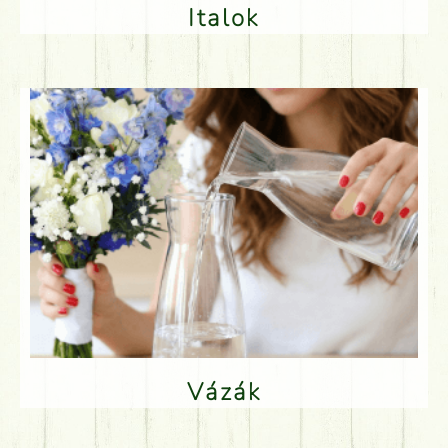
Italok
Vázák