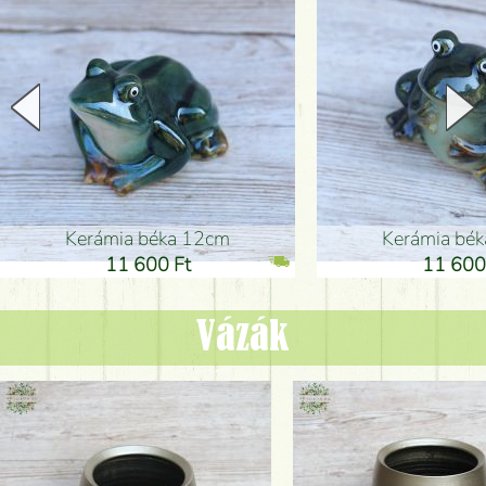
Kerámia béka 12cm
Kerámia bé
11 600 Ft
11 600
Vázák