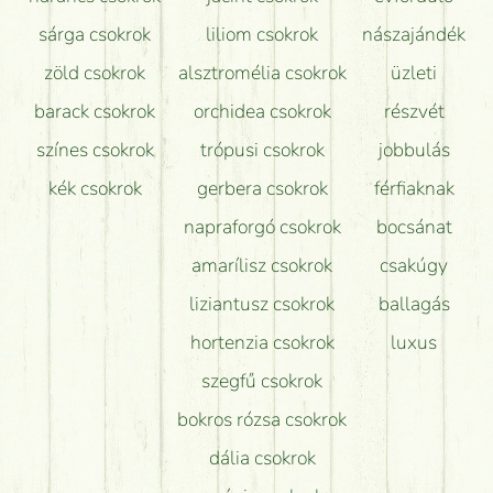
sárga csokrok
liliom csokrok
nászajándék
zöld csokrok
alsztromélia csokrok
üzleti
barack csokrok
orchidea csokrok
részvét
színes csokrok
trópusi csokrok
jobbulás
kék csokrok
gerbera csokrok
férfiaknak
napraforgó csokrok
bocsánat
amarílisz csokrok
csakúgy
liziantusz csokrok
ballagás
hortenzia csokrok
luxus
szegfű csokrok
bokros rózsa csokrok
dália csokrok