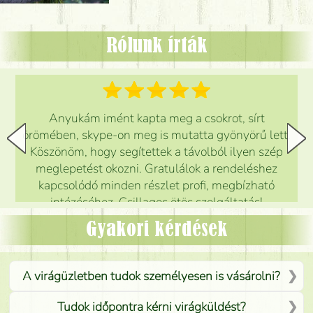
Rólunk írták
Anyukám imént kapta meg a csokrot, sírt
örömében, skype-on meg is mutatta gyönyörű lett.
Köszönöm, hogy segítettek a távolból ilyen szép
meglepetést okozni. Gratulálok a rendeléshez
kapcsolódó minden részlet profi, megbízható
intézéséhez. Csillagos ötös szolgáltatás!
Mónika
(
5
/5
)
Gyakori kérdések
A virágüzletben tudok személyesen is vásárolni?
Tudok időpontra kérni virágküldést?