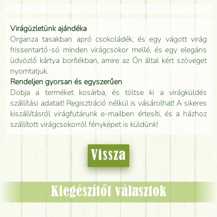
Virágüzletünk ajándéka
Organza tasakban apró csokoládék, és egy vágott virág
frissentartó-só minden virágcsokor mellé, és egy elegáns
üdvözlő kártya borítékban, amire az Ön által kért szöveget
nyomtatjuk.
Rendeljen gyorsan és egyszerűen
Dobja a terméket kosárba, és töltse ki a virágküldés
szállítási adatait! Regisztráció nélkül is vásárolhat! A sikeres
kiszállításról virágfutárunk e-mailben értesíti, és a házhoz
szállított virágcsokorról fényképet is küldünk!
Vissza
Kiegészítőt választok