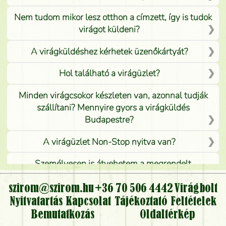
Nem tudom mikor lesz otthon a címzett, így is tudok
virágot küldeni?
A virágküldéshez kérhetek üzenőkártyát?
Hol található a virágüzlet?
Minden virágcsokor készleten van, azonnal tudják
szállítani? Mennyire gyors a virágküldés
Budapestre?
A virágüzlet Non-Stop nyitva van?
Személyesen is átvehetem a megrendelt
virágcsokrot, vagy csak virágküldéssel, kiszállítással
kérhető?
szirom@szirom.hu
+36 70 506 4442
Virágbolt
Nyitvatartás
Kapcsolat
Tájékoztató
Feltételek
Vidékre is lehet rendelni?
Bemutatkozás
Oldaltérkép