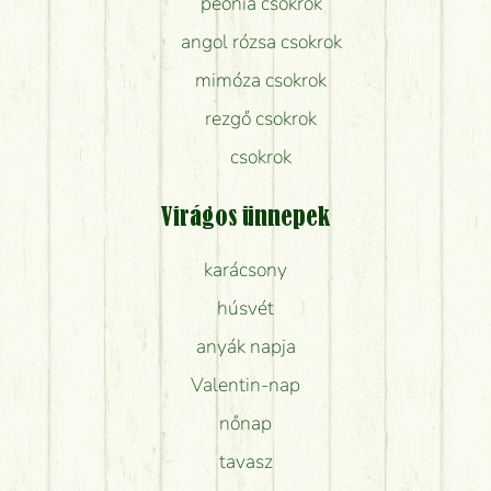
peónia csokrok
angol rózsa csokrok
mimóza csokrok
rezgő csokrok
csokrok
Virágos ünnepek
karácsony
húsvét
anyák napja
Valentin-nap
nőnap
tavasz