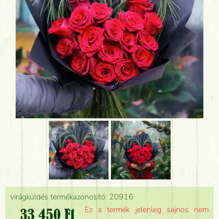
virágküldés termékazonosító: 20916
Ez a termék jelenleg sajnos nem
33 450 Ft