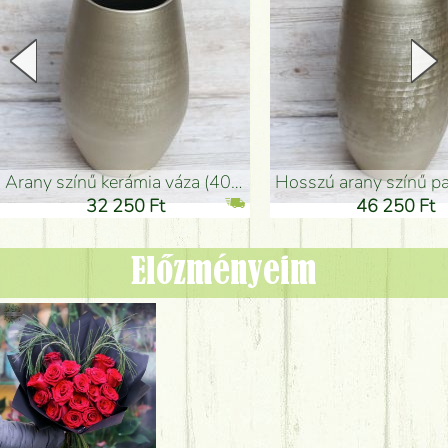
arany színű kerámia váza (40x26cm)
hosszú arany színű padlóváza
32 250 Ft
46 250 Ft
Előzményeim