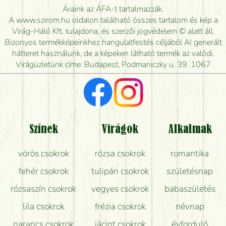
Meddig rendelhetek virágküldést úgy, hogy még ma
Áraink az ÁFA-t tartalmazzák.
kiszállítsák?
A www.szirom.hu oldalon található összes tartalom és kép a
Virág-Háló Kft. tulajdona, és szerzői jogvédelem © alatt áll.
Mennyire gyorsan tudják elkészíteni a csokrot, és
Bizonyos termékképeinkhez hangulatfestés céljából AI generált
mikor tudják leghamarabb kiszállítani?
hátteret használunk, de a képeken látható termék az valódi.
Virágüzletünk címe: Budapest, Podmaniczky u. 39. 1067
Vörös rózsát keresek, van önöknél?
Milyen visszajelzést kapok a virágküldésről?
Tényleg azt kapom, ami a képen van?
Színek
Virágok
Alkalmak
Mit kell tudni a virágcsokrok szállításáról?
vörös csokrok
rózsa csokrok
romantika
Hogy marad a lehető legtovább friss a csokor?
fehér csokrok
tulipán csokrok
születésnap
Tudok adventi koszorút vásárolni boltban?
rózsaszín csokrok
vegyes csokrok
babaszületés
lila csokrok
frézia csokrok
névnap
narancs csokrok
jácint csokrok
évforduló