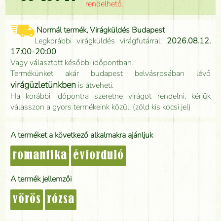
rendelhető.
Normál termék, Virágküldés Budapest
Legkorábbi virágküldés virágfutárral:
2026.08.12.
17:00-20:00
Vagy választott későbbi időpontban.
Termékünket akár budapest belvásrosában lévő
virágüzletünkben
is átveheti.
Ha korábbi időpontra szeretne virágot rendelni, kérjük
válasszon a gyors termékeink közül. (zöld kis kocsi jel)
A terméket a következő alkalmakra ajánljuk
romantika
évforduló
A termék jellemzői
vörös
rózsa