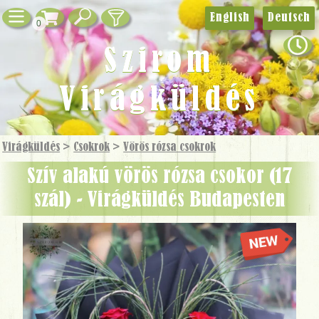
English
Deutsch
0
Szirom
Virágküldés
Virágküldés
>
Csokrok
>
Vörös rózsa csokrok
Szív alakú vörös rózsa csokor (17
szál) - Virágküldés Budapesten