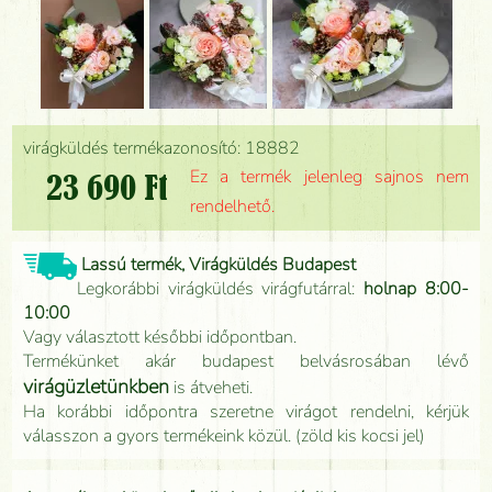
virágküldés termékazonosító: 18882
Ez a termék jelenleg sajnos nem
23 690 Ft
rendelhető.
Lassú termék, Virágküldés Budapest
Legkorábbi virágküldés virágfutárral:
holnap 8:00-
10:00
Vagy választott későbbi időpontban.
Termékünket akár budapest belvásrosában lévő
virágüzletünkben
is átveheti.
Ha korábbi időpontra szeretne virágot rendelni, kérjük
válasszon a gyors termékeink közül. (zöld kis kocsi jel)