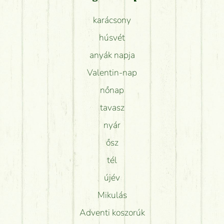
karácsony
húsvét
anyák napja
Valentin-nap
nőnap
tavasz
nyár
ősz
tél
újév
Mikulás
Adventi koszorúk