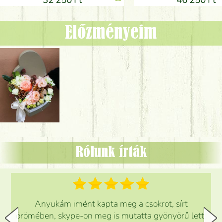
Előzményeim
Rólunk írták
Anyukám imént kapta meg a csokrot, sírt
örömében, skype-on meg is mutatta gyönyörű lett.