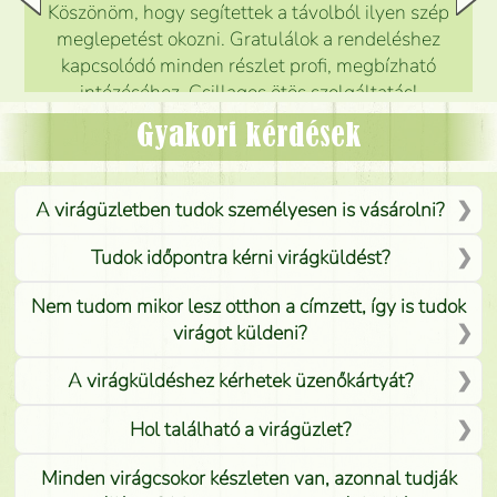
Köszönöm, hogy segítettek a távolból ilyen szép
meglepetést okozni. Gratulálok a rendeléshez
kapcsolódó minden részlet profi, megbízható
intézéséhez. Csillagos ötös szolgáltatás!
Mónika
(
5
/5
)
Gyakori kérdések
A virágüzletben tudok személyesen is vásárolni?
Tudok időpontra kérni virágküldést?
Nem tudom mikor lesz otthon a címzett, így is tudok
virágot küldeni?
A virágküldéshez kérhetek üzenőkártyát?
Hol található a virágüzlet?
Minden virágcsokor készleten van, azonnal tudják