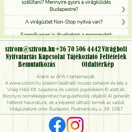
szállítani? Mennyire gyors a virágküldés
Budapestre?
A virágüzlet Non-Stop nyitva van?
Személyesen is átvehetem a megrendelt
virágcsokrot, vagy csak virágküldéssel, kiszállítással
kérhető?
szirom@szirom.hu
+36 70 506 4442
Virágbolt
Nyitvatartás
Kapcsolat
Tájékoztató
Feltételek
Vidékre is lehet rendelni?
Bemutatkozás
Oldaltérkép
Meddig rendelhetek virágküldést úgy, hogy még ma
Áraink az ÁFA-t tartalmazzák.
kiszállítsák?
A www.szirom.hu oldalon található összes tartalom és kép a
Virág-Háló Kft. tulajdona, és szerzői jogvédelem © alatt áll.
Mennyire gyorsan tudják elkészíteni a csokrot, és
Bizonyos termékképeinkhez hangulatfestés céljából AI generált
mikor tudják leghamarabb kiszállítani?
hátteret használunk, de a képeken látható termék az valódi.
Virágüzletünk címe: Budapest, Podmaniczky u. 39. 1067
Vörös rózsát keresek, van önöknél?
Milyen visszajelzést kapok a virágküldésről?