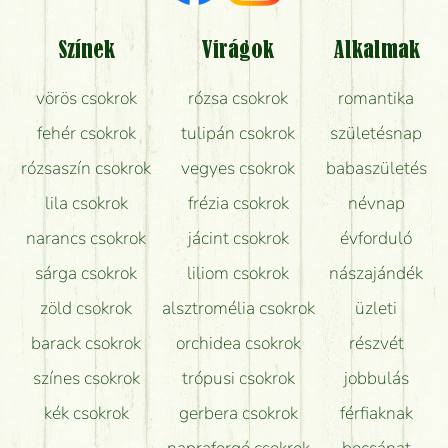
Tényleg azt kapom, ami a képen van?
Színek
Virágok
Alkalmak
Mit kell tudni a virágcsokrok szállításáról?
vörös csokrok
rózsa csokrok
romantika
Hogy marad a lehető legtovább friss a csokor?
fehér csokrok
tulipán csokrok
születésnap
Tudok adventi koszorút vásárolni boltban?
rózsaszín csokrok
vegyes csokrok
babaszületés
lila csokrok
frézia csokrok
névnap
narancs csokrok
jácint csokrok
évforduló
sárga csokrok
liliom csokrok
nászajándék
zöld csokrok
alsztromélia csokrok
üzleti
barack csokrok
orchidea csokrok
részvét
színes csokrok
trópusi csokrok
jobbulás
kék csokrok
gerbera csokrok
férfiaknak
napraforgó csokrok
bocsánat