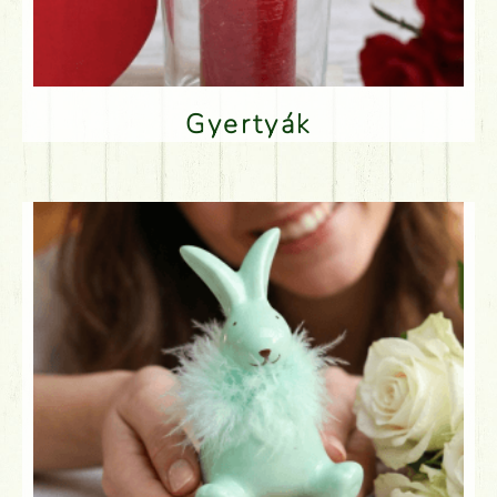
Gyertyák