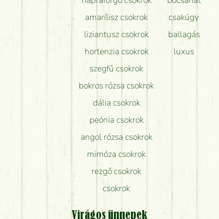
amarílisz csokrok
csakúgy
liziantusz csokrok
ballagás
hortenzia csokrok
luxus
szegfű csokrok
bokros rózsa csokrok
dália csokrok
peónia csokrok
angol rózsa csokrok
mimóza csokrok
rezgő csokrok
csokrok
Virágos ünnepek