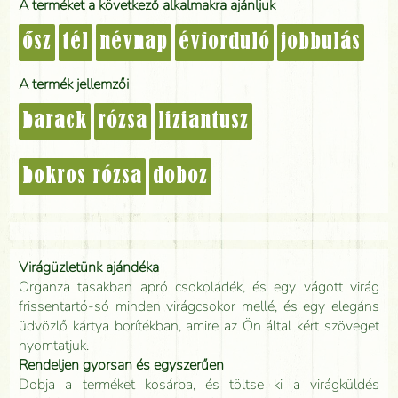
A terméket a következő alkalmakra ajánljuk
ősz
tél
névnap
évforduló
jobbulás
A termék jellemzői
barack
rózsa
liziantusz
bokros rózsa
doboz
Virágüzletünk ajándéka
Organza tasakban apró csokoládék, és egy vágott virág
frissentartó-só minden virágcsokor mellé, és egy elegáns
üdvözlő kártya borítékban, amire az Ön által kért szöveget
nyomtatjuk.
Rendeljen gyorsan és egyszerűen
Dobja a terméket kosárba, és töltse ki a virágküldés