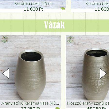
Kerámia béka 12cm
Kerámia bé
11 600 Ft
11 600
Vázák
arany színű kerámia váza (40x26cm)
hosszú arany színű padlóváza
32 250 Ft
46 250 Ft