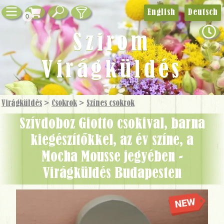
English
Deutsch
0
Szirom
Virágküldés
Virágküldés
>
Csokrok
>
Színes csokrok
Szívdoboz Giotto csokival, barna
kiegészítőkkel, az év színe, a
Mocha Mousse jegyében -
Virágküldés Budapesten