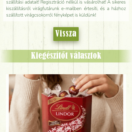
szállítási adatait! Regisztráció nélkül is vásárolhat! A sikeres
kiszállításról virágfutárunk e-mailben értesíti, és a házhoz
szállított virágcsokorról fényképet is küldünk!
Vissza
Kiegészítőt választok