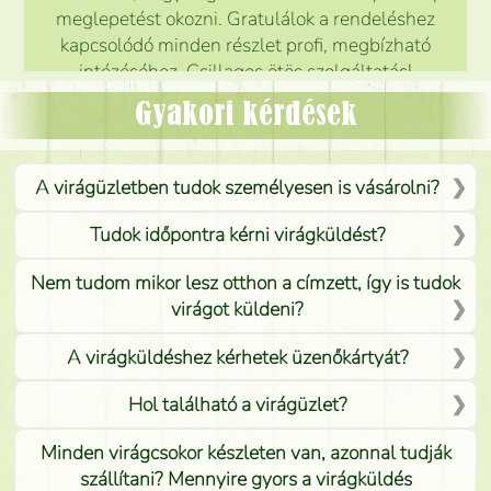
meglepetést okozni. Gratulálok a rendeléshez
kapcsolódó minden részlet profi, megbízható
intézéséhez. Csillagos ötös szolgáltatás!
Mónika
(
5
/5
)
Gyakori kérdések
A virágüzletben tudok személyesen is vásárolni?
Tudok időpontra kérni virágküldést?
Nem tudom mikor lesz otthon a címzett, így is tudok
virágot küldeni?
A virágküldéshez kérhetek üzenőkártyát?
Hol található a virágüzlet?
Minden virágcsokor készleten van, azonnal tudják
szállítani? Mennyire gyors a virágküldés