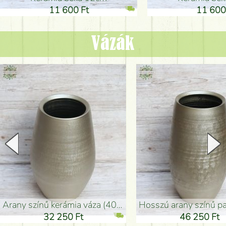
11 600 Ft
11 600
Vázák
arany színű kerámia váza (40x26cm)
hosszú arany színű padlóváza
32 250 Ft
46 250 Ft