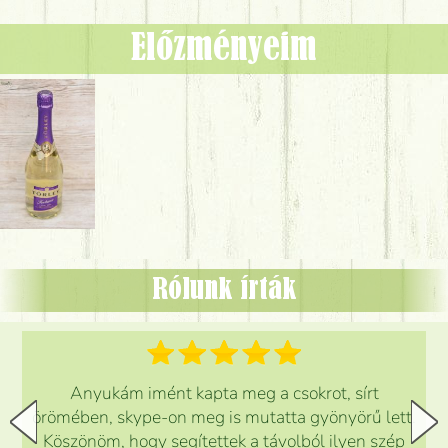
Előzményeim
Rólunk írták
Anyukám imént kapta meg a csokrot, sírt
örömében, skype-on meg is mutatta gyönyörű lett.
Köszönöm, hogy segítettek a távolból ilyen szép