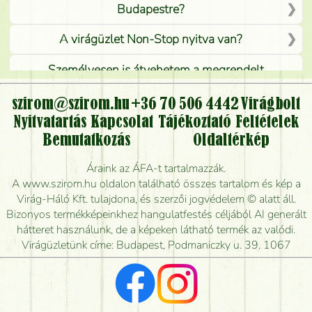
Budapestre?
A virágüzlet Non-Stop nyitva van?
Személyesen is átvehetem a megrendelt
virágcsokrot, vagy csak virágküldéssel, kiszállítással
kérhető?
szirom@szirom.hu
+36 70 506 4442
Virágbolt
Nyitvatartás
Kapcsolat
Tájékoztató
Feltételek
Vidékre is lehet rendelni?
Bemutatkozás
Oldaltérkép
Meddig rendelhetek virágküldést úgy, hogy még ma
Áraink az ÁFA-t tartalmazzák.
kiszállítsák?
A www.szirom.hu oldalon található összes tartalom és kép a
Virág-Háló Kft. tulajdona, és szerzői jogvédelem © alatt áll.
Mennyire gyorsan tudják elkészíteni a csokrot, és
Bizonyos termékképeinkhez hangulatfestés céljából AI generált
mikor tudják leghamarabb kiszállítani?
hátteret használunk, de a képeken látható termék az valódi.
Virágüzletünk címe: Budapest, Podmaniczky u. 39. 1067
Vörös rózsát keresek, van önöknél?
Milyen visszajelzést kapok a virágküldésről?