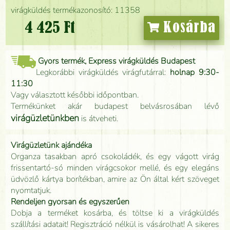
virágküldés termékazonosító: 11358
4 425 Ft
Kosárba
Gyors termék, Express virágküldés Budapest
Legkorábbi virágküldés virágfutárral:
holnap 9:30-
11:30
Vagy választott későbbi időpontban.
Termékünket akár budapest belvásrosában lévő
virágüzletünkben
is átveheti.
Virágüzletünk ajándéka
Organza tasakban apró csokoládék, és egy vágott virág
frissentartó-só minden virágcsokor mellé, és egy elegáns
üdvözlő kártya borítékban, amire az Ön által kért szöveget
nyomtatjuk.
Rendeljen gyorsan és egyszerűen
Dobja a terméket kosárba, és töltse ki a virágküldés
szállítási adatait! Regisztráció nélkül is vásárolhat! A sikeres