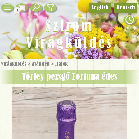
English
Deutsch
0
Szirom
Virágküldés
Virágküldés
>
Ajándék
>
Italok
Törley pezsgő Fortuna édes