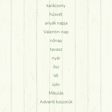
karácsony
húsvét
anyák napja
Valentin-nap
nőnap
tavasz
nyár
ősz
tél
újév
Mikulás
Adventi koszorúk