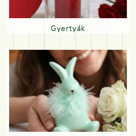
Gyertyák