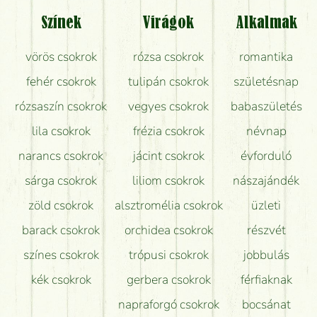
Tényleg azt kapom, ami a képen van?
Színek
Virágok
Alkalmak
Mit kell tudni a virágcsokrok szállításáról?
vörös csokrok
rózsa csokrok
romantika
Hogy marad a lehető legtovább friss a csokor?
fehér csokrok
tulipán csokrok
születésnap
Tudok adventi koszorút vásárolni boltban?
rózsaszín csokrok
vegyes csokrok
babaszületés
lila csokrok
frézia csokrok
névnap
narancs csokrok
jácint csokrok
évforduló
sárga csokrok
liliom csokrok
nászajándék
zöld csokrok
alsztromélia csokrok
üzleti
barack csokrok
orchidea csokrok
részvét
színes csokrok
trópusi csokrok
jobbulás
kék csokrok
gerbera csokrok
férfiaknak
napraforgó csokrok
bocsánat