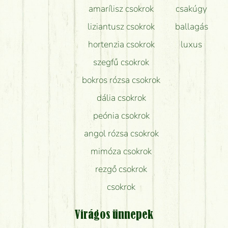
amarílisz csokrok
csakúgy
liziantusz csokrok
ballagás
hortenzia csokrok
luxus
szegfű csokrok
bokros rózsa csokrok
dália csokrok
peónia csokrok
angol rózsa csokrok
mimóza csokrok
rezgő csokrok
csokrok
Virágos ünnepek