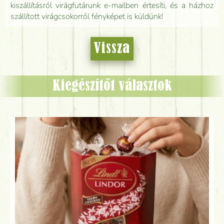
kiszállításról virágfutárunk e-mailben értesíti, és a házhoz
szállított virágcsokorról fényképet is küldünk!
Vissza
Kiegészítőt választok