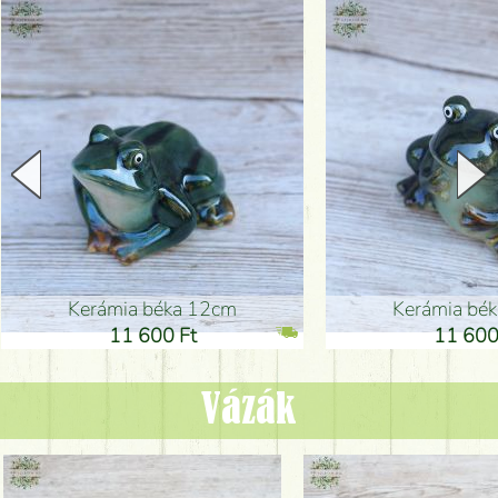
Kerámia béka 12cm
Kerámia bé
11 600 Ft
11 600
Vázák