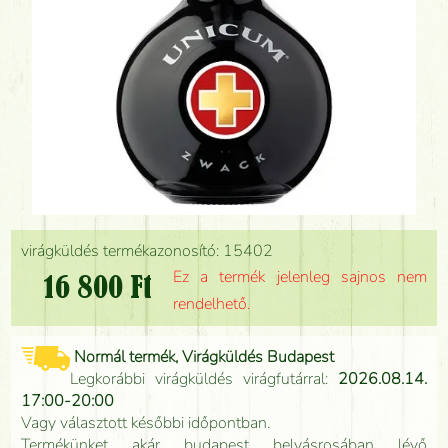
virágküldés termékazonosító: 15402
Ez a termék jelenleg sajnos nem
16 800 Ft
rendelhető.
Normál termék, Virágküldés Budapest
Legkorábbi virágküldés virágfutárral:
2026.08.14.
17:00-20:00
Vagy választott későbbi időpontban.
Termékünket akár budapest belvásrosában lévő