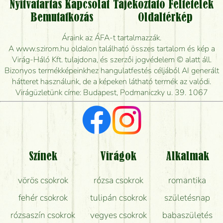
Nyitvatartás
Kapcsolat
Tájékoztató
Feltételek
Vidékre is lehet rendelni?
Bemutatkozás
Oldaltérkép
Meddig rendelhetek virágküldést úgy, hogy még ma
Áraink az ÁFA-t tartalmazzák.
kiszállítsák?
A www.szirom.hu oldalon található összes tartalom és kép a
Virág-Háló Kft. tulajdona, és szerzői jogvédelem © alatt áll.
Mennyire gyorsan tudják elkészíteni a csokrot, és
Bizonyos termékképeinkhez hangulatfestés céljából AI generált
mikor tudják leghamarabb kiszállítani?
hátteret használunk, de a képeken látható termék az valódi.
Virágüzletünk címe: Budapest, Podmaniczky u. 39. 1067
Vörös rózsát keresek, van önöknél?
Milyen visszajelzést kapok a virágküldésről?
Tényleg azt kapom, ami a képen van?
Színek
Virágok
Alkalmak
Mit kell tudni a virágcsokrok szállításáról?
vörös csokrok
rózsa csokrok
romantika
Hogy marad a lehető legtovább friss a csokor?
fehér csokrok
tulipán csokrok
születésnap
Tudok adventi koszorút vásárolni boltban?
rózsaszín csokrok
vegyes csokrok
babaszületés