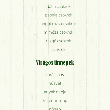
dália csokrok
peónia csokrok
angol rózsa csokrok
mimóza csokrok
rezgő csokrok
csokrok
Virágos ünnepek
karácsony
húsvét
anyák napja
Valentin-nap
nőnap