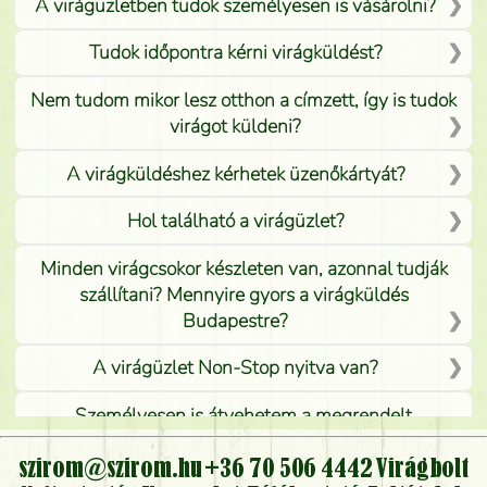
A virágüzletben tudok személyesen is vásárolni?
Tudok időpontra kérni virágküldést?
Nem tudom mikor lesz otthon a címzett, így is tudok
virágot küldeni?
A virágküldéshez kérhetek üzenőkártyát?
Hol található a virágüzlet?
Minden virágcsokor készleten van, azonnal tudják
szállítani? Mennyire gyors a virágküldés
Budapestre?
A virágüzlet Non-Stop nyitva van?
Személyesen is átvehetem a megrendelt
virágcsokrot, vagy csak virágküldéssel, kiszállítással
kérhető?
szirom@szirom.hu
+36 70 506 4442
Virágbolt