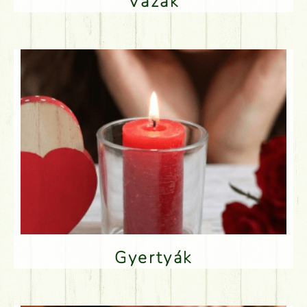
Vázák
Gyertyák