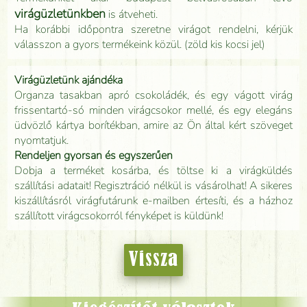
virágüzletünkben
is átveheti.
Ha korábbi időpontra szeretne virágot rendelni, kérjük
válasszon a gyors termékeink közül. (zöld kis kocsi jel)
Virágüzletünk ajándéka
Organza tasakban apró csokoládék, és egy vágott virág
frissentartó-só minden virágcsokor mellé, és egy elegáns
üdvözlő kártya borítékban, amire az Ön által kért szöveget
nyomtatjuk.
Rendeljen gyorsan és egyszerűen
Dobja a terméket kosárba, és töltse ki a virágküldés
szállítási adatait! Regisztráció nélkül is vásárolhat! A sikeres
kiszállításról virágfutárunk e-mailben értesíti, és a házhoz
szállított virágcsokorról fényképet is küldünk!
Vissza