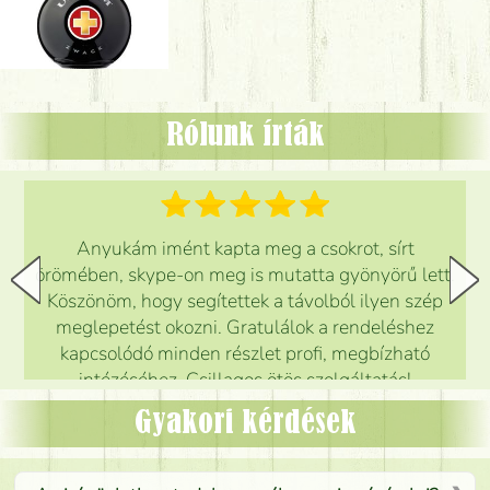
Rólunk írták
Anyukám imént kapta meg a csokrot, sírt
örömében, skype-on meg is mutatta gyönyörű lett.
Köszönöm, hogy segítettek a távolból ilyen szép
meglepetést okozni. Gratulálok a rendeléshez
kapcsolódó minden részlet profi, megbízható
intézéséhez. Csillagos ötös szolgáltatás!
Mónika
(
5
/5
)
Gyakori kérdések