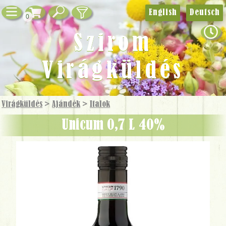
English
Deutsch
0
Szirom
Virágküldés
Virágküldés
>
Ajándék
>
Italok
Unicum 0,7 L 40%