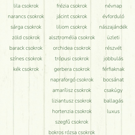
lila csokrok
frézia csokrok
névnap
narancs csokrok
jácint csokrok
évforduló
sárga csokrok
liliom csokrok
nászajándék
zöld csokrok
alsztromélia csokrok
üzleti
barack csokrok
orchidea csokrok
részvét
színes csokrok
trópusi csokrok
jobbulás
kék csokrok
gerbera csokrok
férfiaknak
napraforgó csokrok
bocsánat
amarílisz csokrok
csakúgy
liziantusz csokrok
ballagás
hortenzia csokrok
luxus
szegfű csokrok
bokros rózsa csokrok