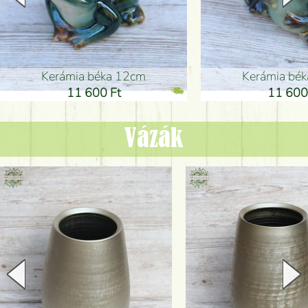
Kerámia béka 12cm
Kerámia bé
11 600 Ft
11 600
Vázák