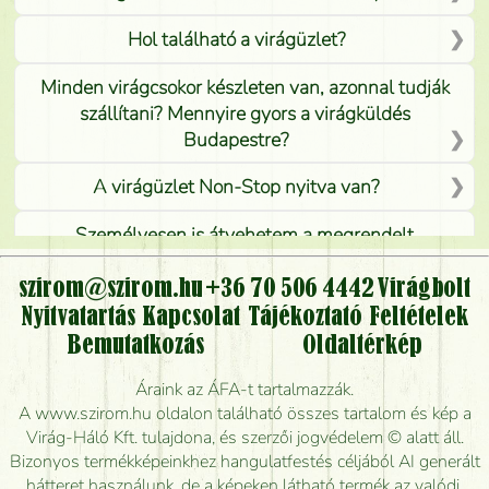
Hol található a virágüzlet?
Minden virágcsokor készleten van, azonnal tudják
szállítani? Mennyire gyors a virágküldés
Budapestre?
A virágüzlet Non-Stop nyitva van?
Személyesen is átvehetem a megrendelt
virágcsokrot, vagy csak virágküldéssel, kiszállítással
kérhető?
szirom@szirom.hu
+36 70 506 4442
Virágbolt
Nyitvatartás
Kapcsolat
Tájékoztató
Feltételek
Vidékre is lehet rendelni?
Bemutatkozás
Oldaltérkép
Meddig rendelhetek virágküldést úgy, hogy még ma
Áraink az ÁFA-t tartalmazzák.
kiszállítsák?
A www.szirom.hu oldalon található összes tartalom és kép a
Virág-Háló Kft. tulajdona, és szerzői jogvédelem © alatt áll.
Mennyire gyorsan tudják elkészíteni a csokrot, és
Bizonyos termékképeinkhez hangulatfestés céljából AI generált
mikor tudják leghamarabb kiszállítani?
hátteret használunk, de a képeken látható termék az valódi.