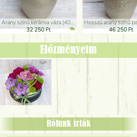
arany színű kerámia váza (40x26cm)
hosszú arany színű padlóváza
32 250 Ft
46 250 Ft
Előzményeim
Rólunk írták