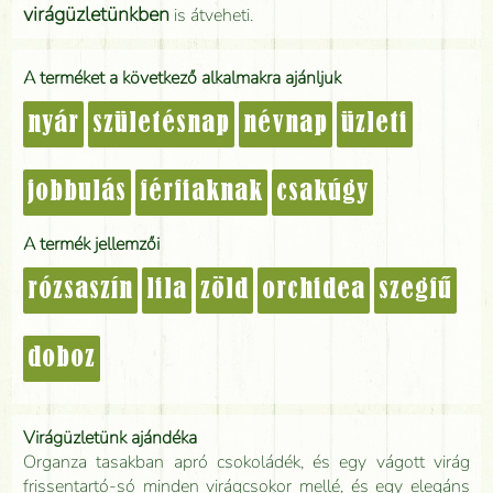
virágüzletünkben
is átveheti.
A terméket a következő alkalmakra ajánljuk
nyár
születésnap
névnap
üzleti
jobbulás
férfiaknak
csakúgy
A termék jellemzői
rózsaszín
lila
zöld
orchidea
szegfű
doboz
Virágüzletünk ajándéka
Organza tasakban apró csokoládék, és egy vágott virág
frissentartó-só minden virágcsokor mellé, és egy elegáns