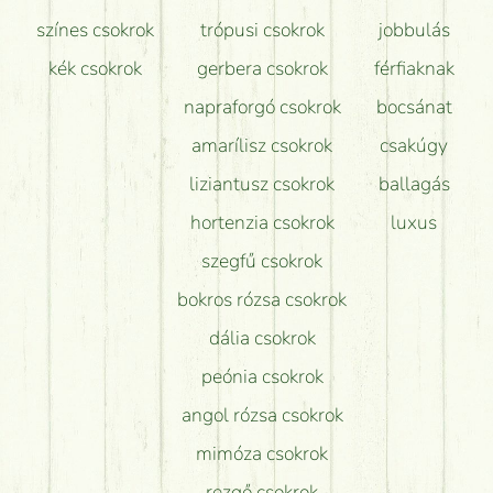
színes csokrok
trópusi csokrok
jobbulás
kék csokrok
gerbera csokrok
férfiaknak
napraforgó csokrok
bocsánat
amarílisz csokrok
csakúgy
liziantusz csokrok
ballagás
hortenzia csokrok
luxus
szegfű csokrok
bokros rózsa csokrok
dália csokrok
peónia csokrok
angol rózsa csokrok
mimóza csokrok
rezgő csokrok