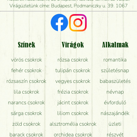
Virágüzletünk címe: Budapest, Podmaniczky u. 39. 1067
Vörös rózsát keresek, van önöknél?
Milyen visszajelzést kapok a virágküldésről?
Tényleg azt kapom, ami a képen van?
Színek
Virágok
Alkalmak
Mit kell tudni a virágcsokrok szállításáról?
vörös csokrok
rózsa csokrok
romantika
Hogy marad a lehető legtovább friss a csokor?
fehér csokrok
tulipán csokrok
születésnap
Tudok adventi koszorút vásárolni boltban?
rózsaszín csokrok
vegyes csokrok
babaszületés
lila csokrok
frézia csokrok
névnap
narancs csokrok
jácint csokrok
évforduló
sárga csokrok
liliom csokrok
nászajándék
zöld csokrok
alsztromélia csokrok
üzleti
barack csokrok
orchidea csokrok
részvét