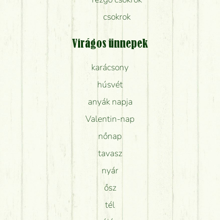
csokrok
Virágos ünnepek
karácsony
húsvét
anyák napja
Valentin-nap
nőnap
tavasz
nyár
ősz
tél