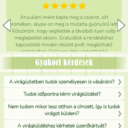
Anyukám imént kapta meg a csokrot, sírt
örömében, skype-on meg is mutatta gyönyörű lett.
Köszönöm, hogy segítettek a távolból ilyen szép
meglepetést okozni. Gratulálok a rendeléshez
kapcsolódó minden részlet profi, megbízható
intézéséhez. Csillagos ötös szolgáltatás!
Mónika
(
5
/5
)
Gyakori kérdések
A virágüzletben tudok személyesen is vásárolni?
Tudok időpontra kérni virágküldést?
Nem tudom mikor lesz otthon a címzett, így is tudok
virágot küldeni?
A virágküldéshez kérhetek üzenőkártyát?