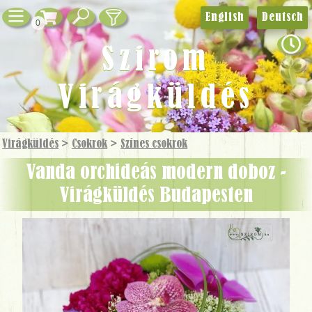
English
Deutsch
0
Szirom
Virágküldés
Virágküldés
>
Csokrok
>
Színes csokrok
Vanda orchideás modern doboz -
Virágküldés Budapesten