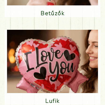
Betűzők
Lufik