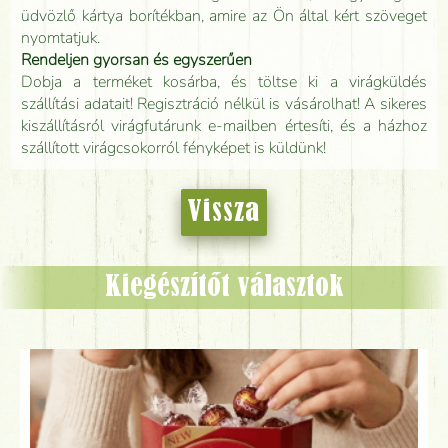
üdvözlő kártya borítékban, amire az Ön által kért szöveget
nyomtatjuk.
Rendeljen gyorsan és egyszerűen
Dobja a terméket kosárba, és töltse ki a virágküldés
szállítási adatait! Regisztráció nélkül is vásárolhat! A sikeres
kiszállításról virágfutárunk e-mailben értesíti, és a házhoz
szállított virágcsokorról fényképet is küldünk!
Vissza
Kiegészítőt választok