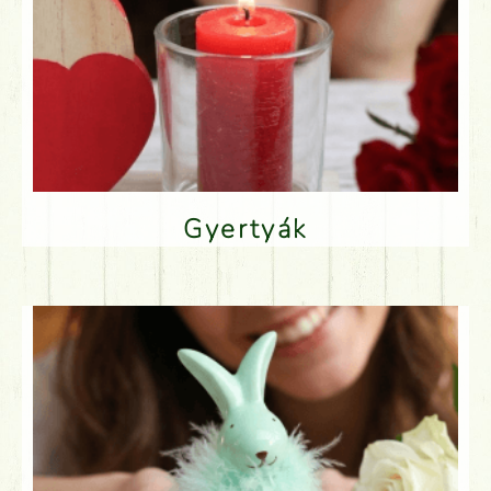
Gyertyák