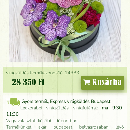
virágküldés termékazonosító: 14383
28 350 Ft
Kosárba
Gyors termék, Express virágküldés Budapest
Legkorábbi virágküldés virágfutárral:
ma 9:30-
11:30
Vagy választott későbbi időpontban.
Termékünket akár budapest belvásrosában lévő