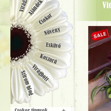
Ajándék
Vidám nyári virágtáska vanda orchideával, korall rózsával -
Csokor
Növény
Esküvő
Koszorú
Virágbolt
Szirom blog