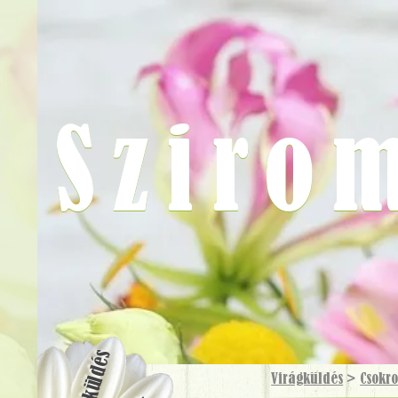
Sziro
Virágküldés
Virágküldés
>
Csokr