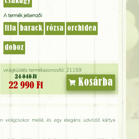
csakúgy
A termék jellemzői
lila
barack
rózsa
orchidea
doboz
virágküldés termékazonosító: 21159
24 040 Ft
Kosárba
22 990 Ft
n virágcsokor mellé, és egy elegáns üdvözlő kártya