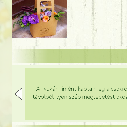
Anyukám imént kapta meg a csokrot,
távolból ilyen szép meglepetést okoz