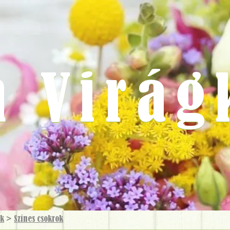
m Virág
ok
>
Színes csokrok