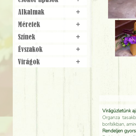
Csokor típusok
+
Alkalmak
+
Méretek
+
Színek
+
Évszakok
+
Virágok
+
Virágüzletünk a
Organza tasakb
borítékban, amir
Rendeljen gyor