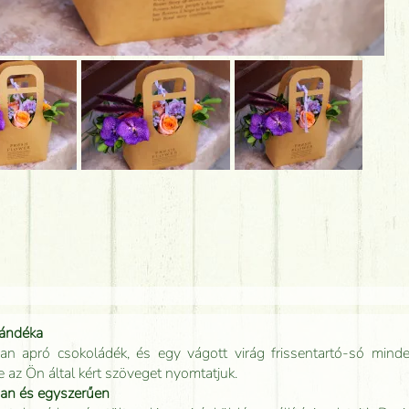
jándéka
an apró csokoládék, és egy vágott virág frissentartó-só minde
e az Ön által kért szöveget nyomtatjuk.
san és egyszerűen