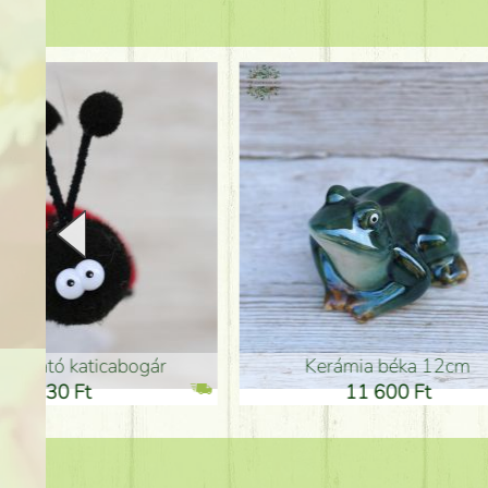
Kerámia béka 12cm
Kerám
11 600 Ft
1