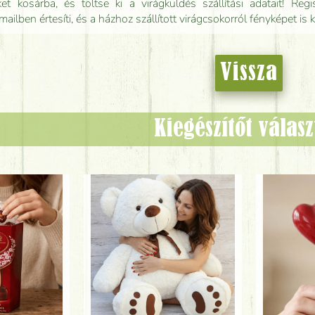
t kosárba, és töltse ki a virágküldés szállítási adatait! Regisz
mailben értesíti, és a házhoz szállított virágcsokorról fényképet is 
Vissza
Kiegészítőt válas