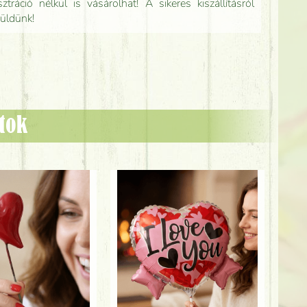
tráció nélkül is vásárolhat! A sikeres kiszállításról
küldünk!
ztok