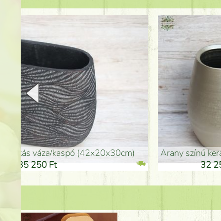
arany színű kerámia váza (40x26cm)
hosszú arany színű p
32 250 Ft
46 25