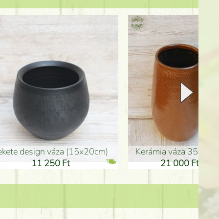
Kerámia váza 35*21cm
ballagó fiú fa betűző (10c
21 000 Ft
1 300 Ft