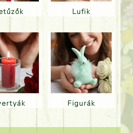
Betűzők
Lufik
Gyertyák
Figurák