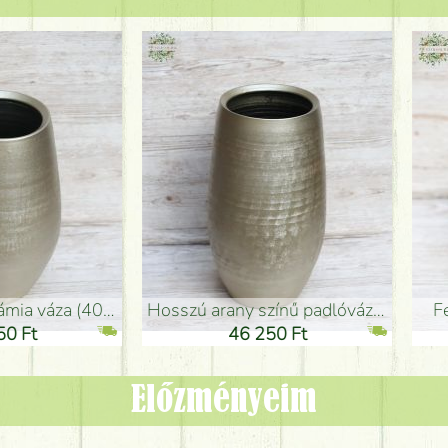
adlóváza (50x29cm)
fekete design váza (15x20cm)
0 Ft
11 250 Ft
Előzményeim