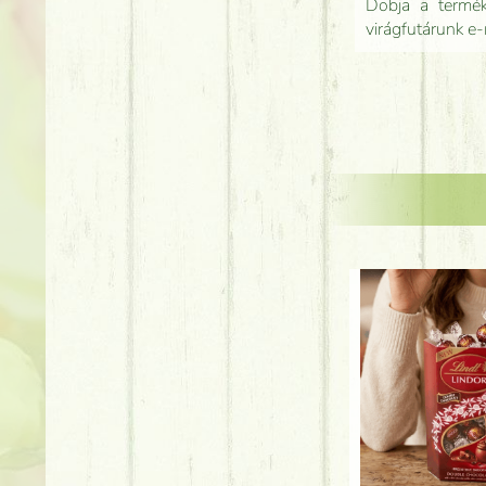
Dobja a terméke
virágfutárunk e-