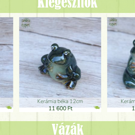
Kiegészítők
ia béka 12cm
Kerámia béka 12cm
1 600 Ft
11 600 Ft
Vázák