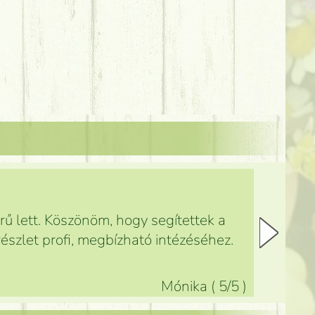
ű lett. Köszönöm, hogy segítettek a
észlet profi, megbízható intézéséhez.
Mónika
(
5
/5
)