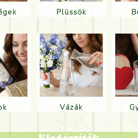
ségek
Plüssök
lok
Vázák