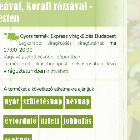
esten
Gyors termék, Express virágküldés Budapest
Legkorábbi virágküldés virágfutárral:
ma
17:00-20:00
Vagy választott későbbi időpontban.
Termékünket akár budapest belvásrosában lévő
virágüzletünkben
is átveheti.
A terméket a következő alkalmakra ajánljuk
nyár
születésnap
névnap
évforduló
üzleti
jobbulás