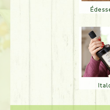
Édes
Ita