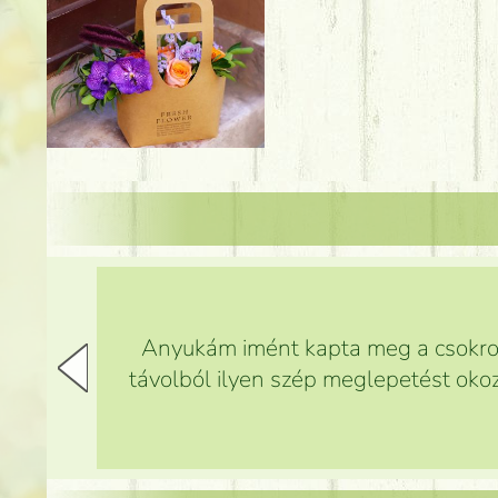
Anyukám imént kapta meg a csokrot,
távolból ilyen szép meglepetést okoz