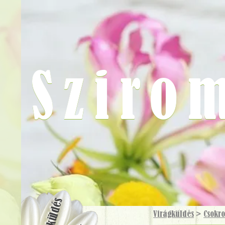
Sziro
Virágküldés
Virágküldés
>
Csokr