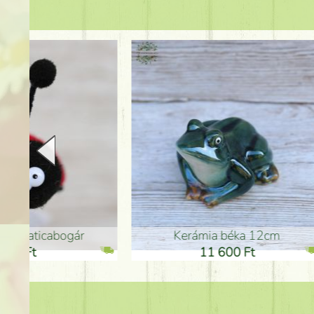
Kerámia béka 12cm
Kerám
11 600 Ft
1