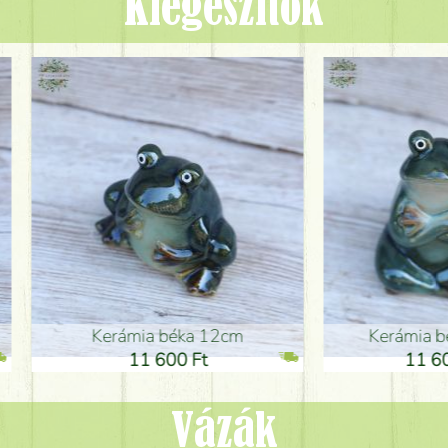
Kiegészítők
ia béka 12cm
Kerámia béka 12cm
1 600 Ft
11 600 Ft
Vázák