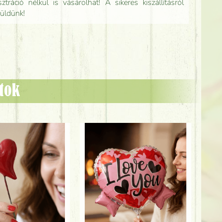
tráció nélkül is vásárolhat! A sikeres kiszállításról
küldünk!
ztok