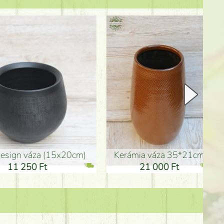
Kerámia váza 35*21cm
ballagó fiú fa betűző (10c
21 000 Ft
1 300 Ft