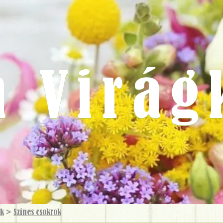
m Virág
ok
>
Színes csokrok