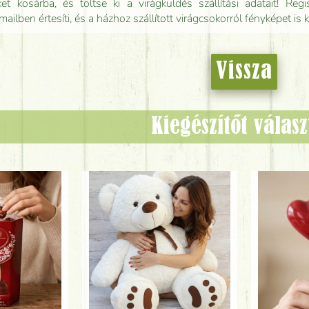
t kosárba, és töltse ki a virágküldés szállítási adatait! Regisz
mailben értesíti, és a házhoz szállított virágcsokorról fényképet is 
Vissza
Kiegészítőt válas