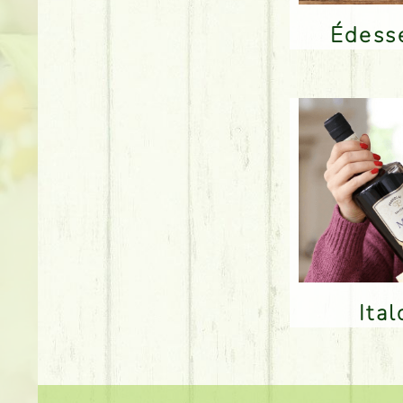
Édes
Ita