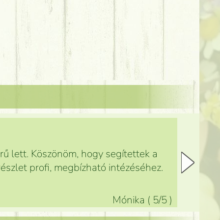
ű lett. Köszönöm, hogy segítettek a
észlet profi, megbízható intézéséhez.
Mónika
(
5
/5
)