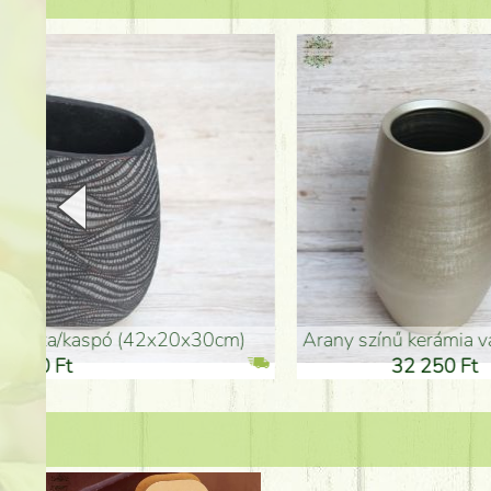
arany színű kerámia váza (40x26cm)
hosszú arany színű p
32 250 Ft
46 25