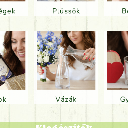
ségek
Plüssök
lok
Vázák