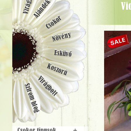
Ajándék
Vidám nyári virágtáska vanda orchideával, korall rózsával -
Csokor
Növény
Esküvő
Koszorú
Virágbolt
Szirom blog