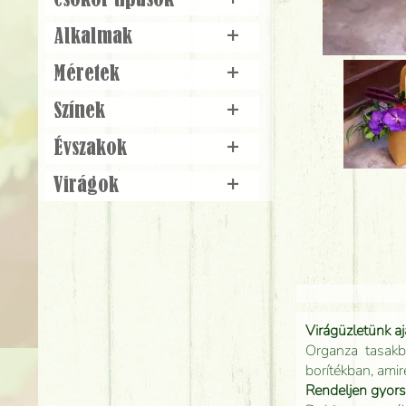
Csokor típusok
+
Alkalmak
+
Méretek
+
Színek
+
Évszakok
+
Virágok
+
Virágüzletünk a
Organza tasakb
borítékban, amir
Rendeljen gyor