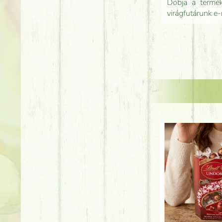
Dobja a terméke
virágfutárunk e-