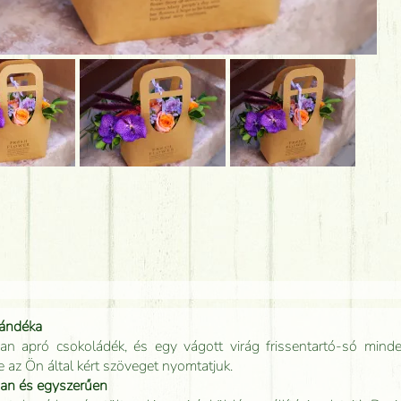
jándéka
an apró csokoládék, és egy vágott virág frissentartó-só minde
e az Ön által kért szöveget nyomtatjuk.
san és egyszerűen