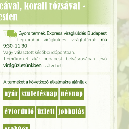
esten
Gyors termék, Express virágküldés Budapest
Legkorábbi virágküldés virágfutárral:
ma
9:30-11:30
Vagy választott későbbi időpontban.
Termékünket akár budapest belvásrosában lévő
virágüzletünkben
is átveheti.
A terméket a következő alkalmakra ajánljuk
nyár
születésnap
névnap
évforduló
üzleti
jobbulás