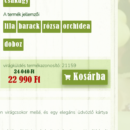
csakúgy
A termék jellemzői
lila
barack
rózsa
orchidea
doboz
virágküldés termékazonosító: 21159
24 040 Ft
Kosárba
22 990 Ft
n virágcsokor mellé, és egy elegáns üdvözlő kártya