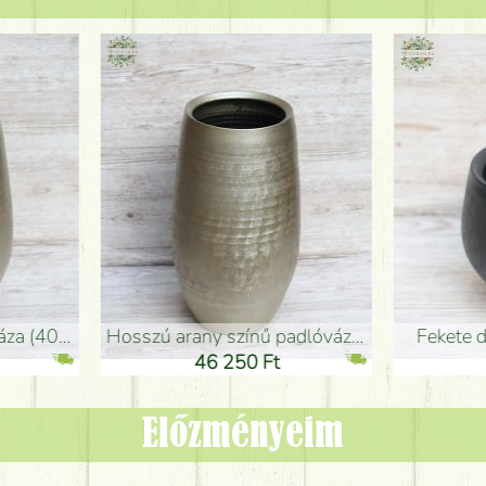
adlóváza (50x29cm)
fekete design váza (15x20cm)
0 Ft
11 250 Ft
Előzményeim