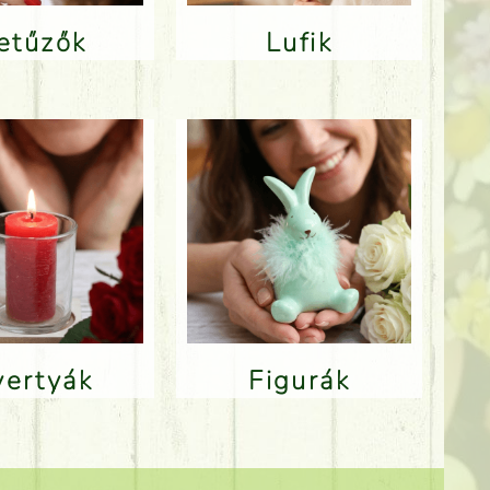
Betűzők
Lufik
Gyertyák
Figurák