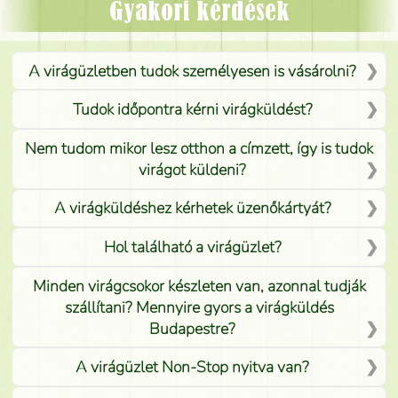
Mónika
(
5
/5
)
Gyakori kérdések
A virágüzletben tudok személyesen is vásárolni?
Tudok időpontra kérni virágküldést?
Nem tudom mikor lesz otthon a címzett, így is tudok
virágot küldeni?
A virágküldéshez kérhetek üzenőkártyát?
Hol található a virágüzlet?
Minden virágcsokor készleten van, azonnal tudják
szállítani? Mennyire gyors a virágküldés
Budapestre?
A virágüzlet Non-Stop nyitva van?