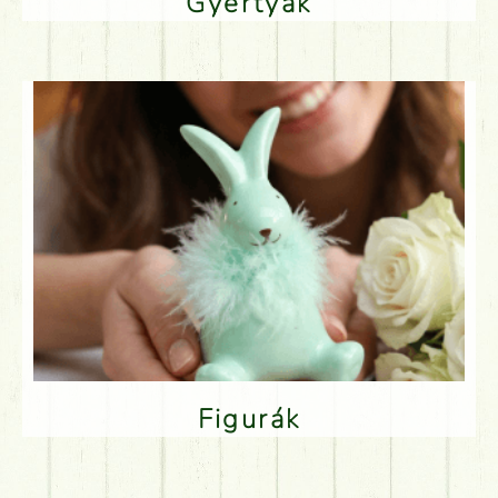
Gyertyák
Figurák