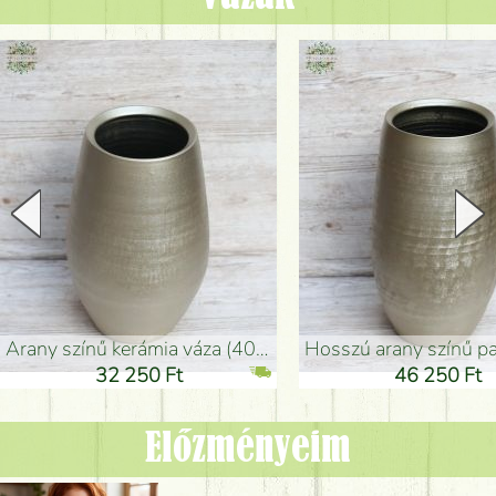
arany színű kerámia váza (40x26cm)
hosszú arany színű padlóváza
32 250 Ft
46 250 Ft
Előzményeim