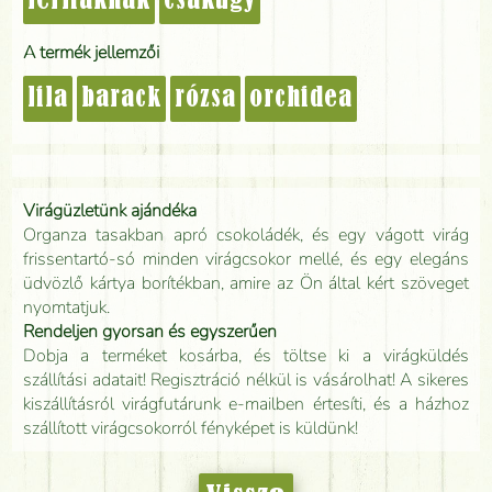
férfiaknak
csakúgy
A termék jellemzői
lila
barack
rózsa
orchidea
Virágüzletünk ajándéka
Organza tasakban apró csokoládék, és egy vágott virág
frissentartó-só minden virágcsokor mellé, és egy elegáns
üdvözlő kártya borítékban, amire az Ön által kért szöveget
nyomtatjuk.
Rendeljen gyorsan és egyszerűen
Dobja a terméket kosárba, és töltse ki a virágküldés
szállítási adatait! Regisztráció nélkül is vásárolhat! A sikeres
kiszállításról virágfutárunk e-mailben értesíti, és a házhoz
szállított virágcsokorról fényképet is küldünk!