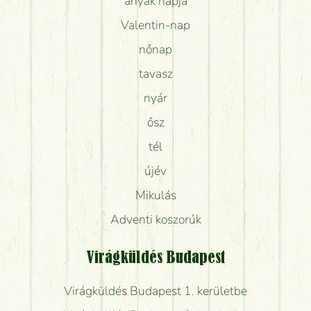
anyák napja
Valentin-nap
nőnap
tavasz
nyár
ősz
tél
újév
Mikulás
Adventi koszorúk
Virágküldés Budapest
Virágküldés Budapest 1. kerületbe