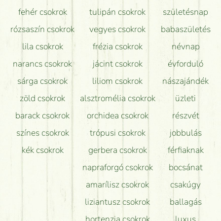
Hogy marad a lehető legtovább friss a csokor?
fehér csokrok
tulipán csokrok
születésnap
Tudok adventi koszorút vásárolni boltban?
rózsaszín csokrok
vegyes csokrok
babaszületés
lila csokrok
frézia csokrok
névnap
narancs csokrok
jácint csokrok
évforduló
sárga csokrok
liliom csokrok
nászajándék
zöld csokrok
alsztromélia csokrok
üzleti
barack csokrok
orchidea csokrok
részvét
színes csokrok
trópusi csokrok
jobbulás
kék csokrok
gerbera csokrok
férfiaknak
napraforgó csokrok
bocsánat
amarílisz csokrok
csakúgy
liziantusz csokrok
ballagás
hortenzia csokrok
luxus