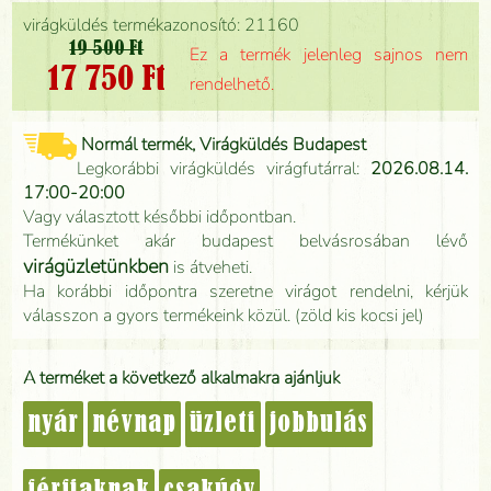
virágküldés termékazonosító: 21160
19 500 Ft
Ez a termék jelenleg sajnos nem
17 750 Ft
rendelhető.
Normál termék, Virágküldés Budapest
Legkorábbi virágküldés virágfutárral:
2026.08.14.
17:00-20:00
Vagy választott későbbi időpontban.
Termékünket akár budapest belvásrosában lévő
virágüzletünkben
is átveheti.
Ha korábbi időpontra szeretne virágot rendelni, kérjük
válasszon a gyors termékeink közül. (zöld kis kocsi jel)
A terméket a következő alkalmakra ajánljuk
nyár
névnap
üzleti
jobbulás