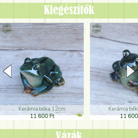
Kiegészítők
Kerámia béka 12cm
Kerámia bé
11 600 Ft
11 600
Vázák