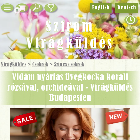
English
Deutsch
0
Szirom
Virágküldés
Virágküldés
>
Csokrok
>
Színes csokrok
Vidám nyárias üvegkocka korall
rózsával, orchideával - Virágküldés
Budapesten