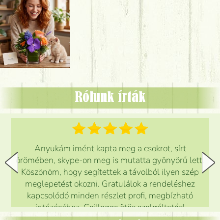
Rólunk írták
Anyukám imént kapta meg a csokrot, sírt
örömében, skype-on meg is mutatta gyönyörű lett.
Köszönöm, hogy segítettek a távolból ilyen szép
meglepetést okozni. Gratulálok a rendeléshez
kapcsolódó minden részlet profi, megbízható
intézéséhez. Csillagos ötös szolgáltatás!