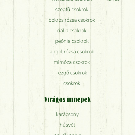
szegfű csokrok
bokros rózsa csokrok
dália csokrok
peónia csokrok
angol rózsa csokrok
mimóza csokrok
rezgő csokrok
csokrok
Virágos ünnepek
karácsony
húsvét