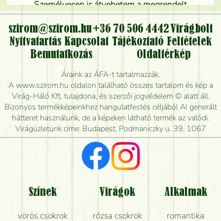
Személyesen is átvehetem a megrendelt
virágcsokrot, vagy csak virágküldéssel, kiszállítással
kérhető?
szirom@szirom.hu
+36 70 506 4442
Virágbolt
Nyitvatartás
Kapcsolat
Tájékoztató
Feltételek
Vidékre is lehet rendelni?
Bemutatkozás
Oldaltérkép
Meddig rendelhetek virágküldést úgy, hogy még ma
Áraink az ÁFA-t tartalmazzák.
kiszállítsák?
A www.szirom.hu oldalon található összes tartalom és kép a
Virág-Háló Kft. tulajdona, és szerzői jogvédelem © alatt áll.
Mennyire gyorsan tudják elkészíteni a csokrot, és
Bizonyos termékképeinkhez hangulatfestés céljából AI generált
mikor tudják leghamarabb kiszállítani?
hátteret használunk, de a képeken látható termék az valódi.
Virágüzletünk címe: Budapest, Podmaniczky u. 39. 1067
Vörös rózsát keresek, van önöknél?
Milyen visszajelzést kapok a virágküldésről?
Tényleg azt kapom, ami a képen van?
Színek
Virágok
Alkalmak
Mit kell tudni a virágcsokrok szállításáról?
vörös csokrok
rózsa csokrok
romantika