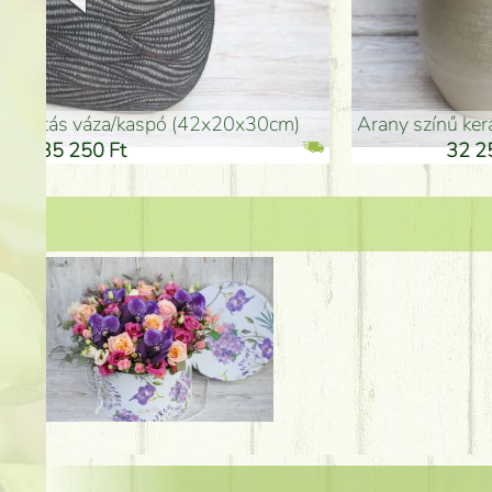
arany színű kerámia váza (40x26cm)
hosszú arany színű p
32 250 Ft
46 25