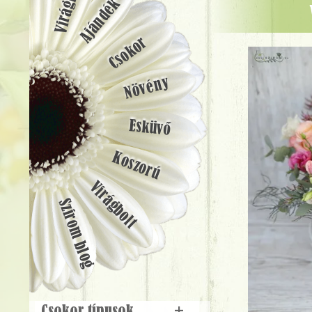
Ajándék
Csokor
Növény
Esküvő
Koszorú
Virágbolt
Szirom blog