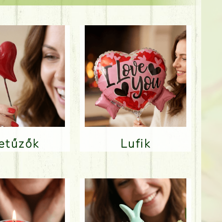
Betűzők
Lufik