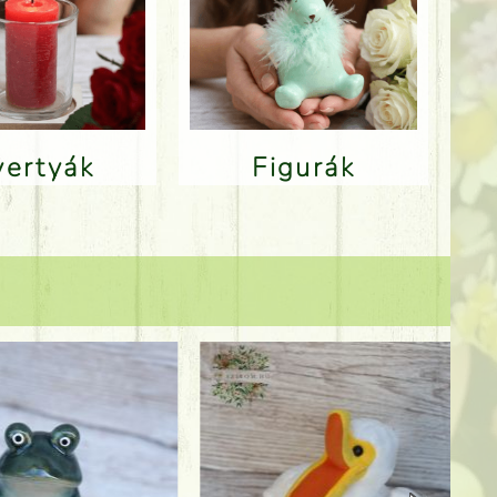
Gyertyák
Figurák