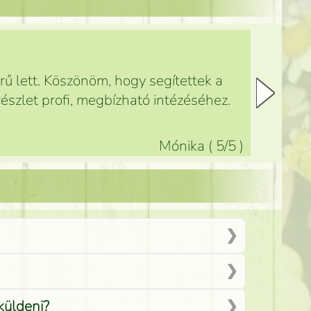
ű lett. Köszönöm, hogy segítettek a
észlet profi, megbízható intézéséhez.
Mónika
(
5
/5
)
küldeni?