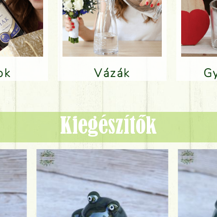
lok
Vázák
Kiegészítők