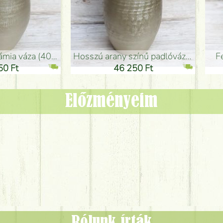
adlóváza (50x29cm)
fekete design váza (15x20cm)
0 Ft
11 250 Ft
Előzményeim