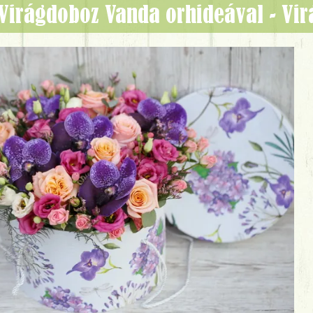
Virágdoboz Vanda orhideával - Vi