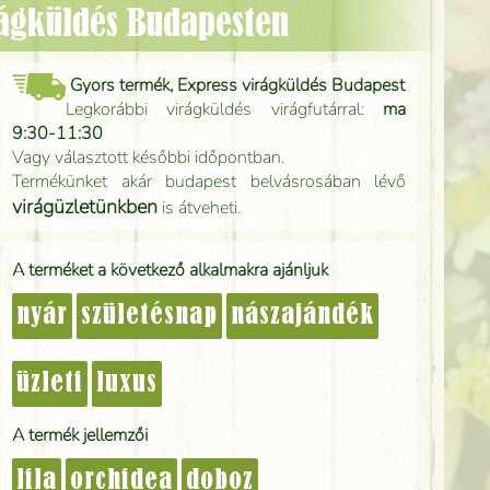
rágküldés Budapesten
Gyors termék, Express virágküldés Budapest
Legkorábbi virágküldés virágfutárral:
ma
9:30-11:30
Vagy választott későbbi időpontban.
Termékünket akár budapest belvásrosában lévő
virágüzletünkben
is átveheti.
A terméket a következő alkalmakra ajánljuk
nyár
születésnap
nászajándék
üzleti
luxus
A termék jellemzői
lila
orchidea
doboz