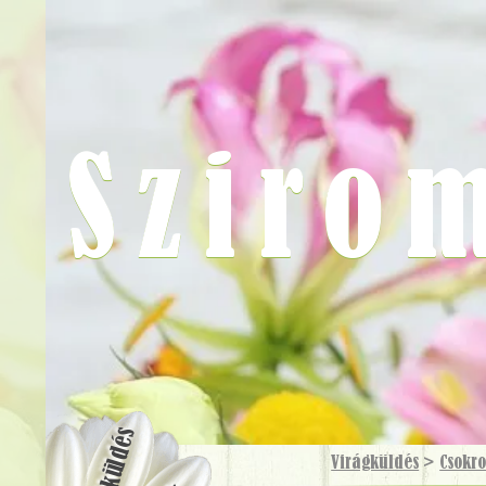
Sziro
Virágküldés
Virágküldés
>
Csokr