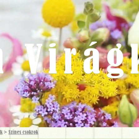
m Virág
ok
>
Színes csokrok