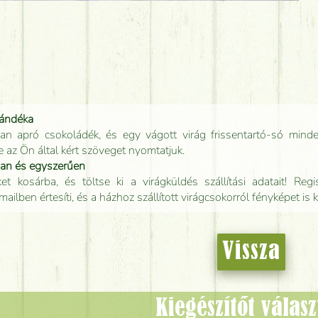
jándéka
an apró csokoládék, és egy vágott virág frissentartó-só minde
e az Ön által kért szöveget nyomtatjuk.
san és egyszerűen
t kosárba, és töltse ki a virágküldés szállítási adatait! Regisz
mailben értesíti, és a házhoz szállított virágcsokorról fényképet is 
Vissza
Kiegészítőt válas