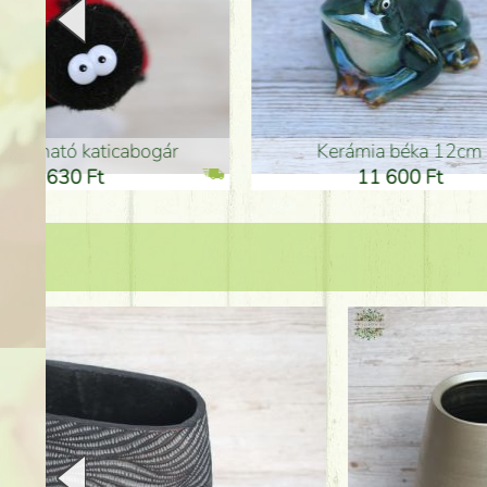
Kerámia béka 12cm
Kerám
11 600 Ft
1