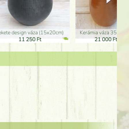
Kerámia váza 35*21cm
ballagó fiú fa betűző (10c
21 000 Ft
1 300 Ft