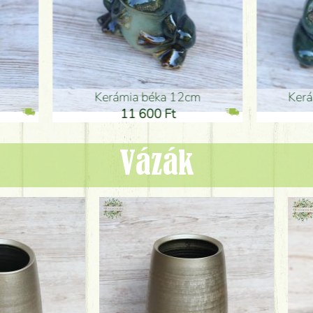
ia béka 12cm
Kerámia béka 12cm
1 600 Ft
11 600 Ft
Vázák