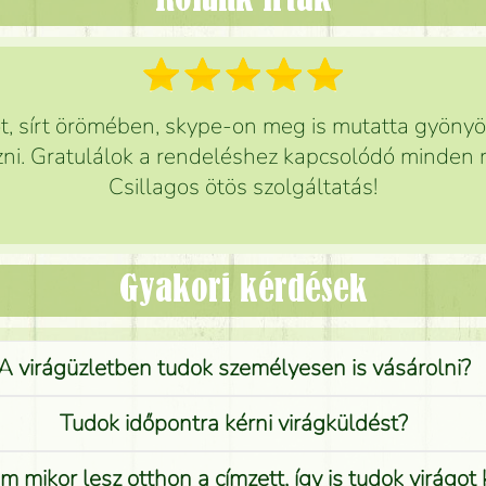
Rólunk írták
 sírt örömében, skype-on meg is mutatta gyönyör
ni. Gratulálok a rendeléshez kapcsolódó minden r
Csillagos ötös szolgáltatás!
Gyakori kérdések
A virágüzletben tudok személyesen is vásárolni?
Tudok időpontra kérni virágküldést?
 mikor lesz otthon a címzett, így is tudok virágot 