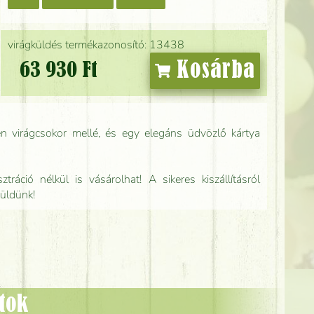
virágküldés termékazonosító: 13438
Kosárba
63 930 Ft
n virágcsokor mellé, és egy elegáns üdvözlő kártya
tráció nélkül is vásárolhat! A sikeres kiszállításról
küldünk!
ztok