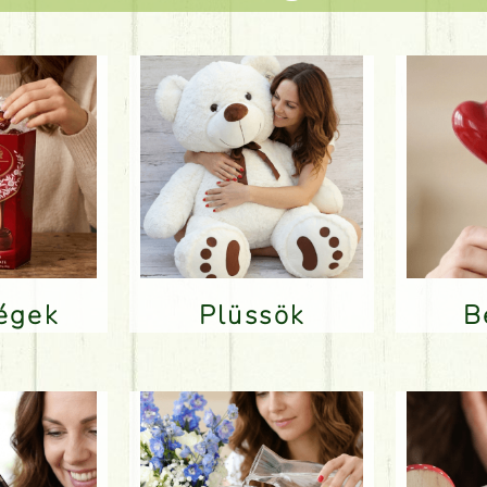
ségek
Plüssök