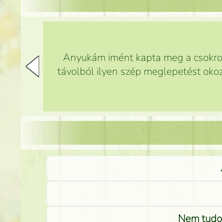
Anyukám imént kapta meg a csokrot,
távolból ilyen szép meglepetést okoz
Nem tudom