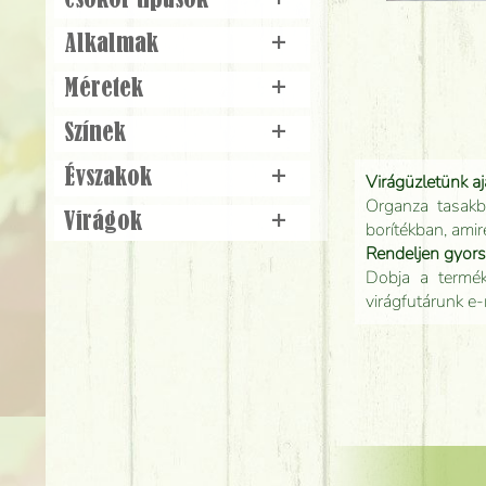
Csokor típusok
+
Alkalmak
+
Méretek
+
Színek
+
Évszakok
+
Virágüzletünk a
Organza tasakb
Virágok
+
borítékban, amir
Rendeljen gyor
Dobja a terméke
virágfutárunk e-