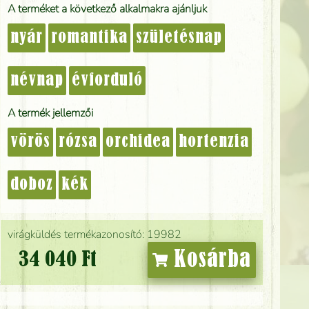
A terméket a következő alkalmakra ajánljuk
nyár
romantika
születésnap
névnap
évforduló
A termék jellemzői
vörös
rózsa
orchidea
hortenzia
doboz
kék
virágküldés termékazonosító: 19982
Kosárba
34 040 Ft