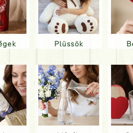
ségek
Plüssök