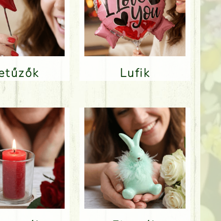
Betűzők
Lufik