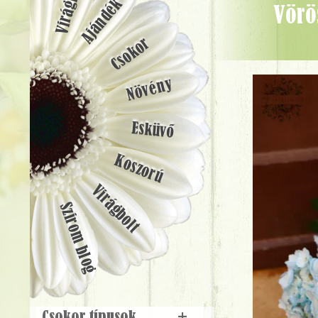
Ajándék
Vörös rózsás doboz kék hortenziával, orchideákkal - Virágküldés
Csokor
Növény
Esküvő
Koszorú
Virágbolt
Szirom blog