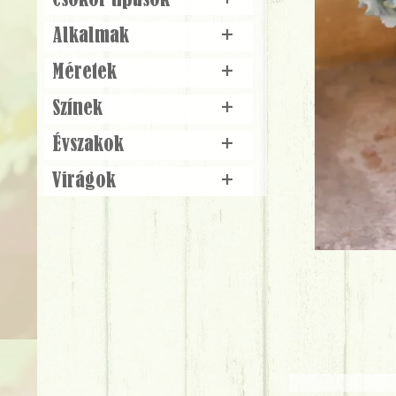
Csokor típusok
+
Alkalmak
+
Méretek
+
Színek
+
Évszakok
+
Virágok
+