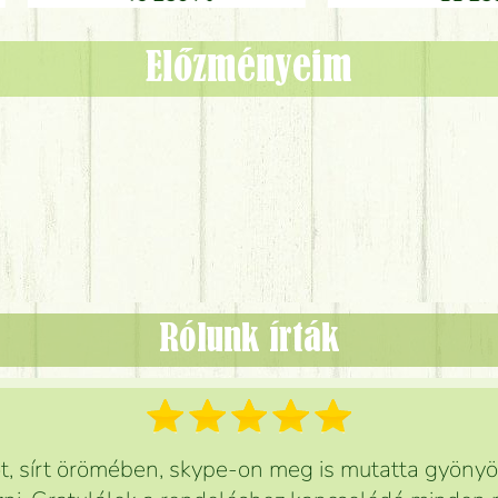
Előzményeim
Rólunk írták
 sírt örömében, skype-on meg is mutatta gyönyör