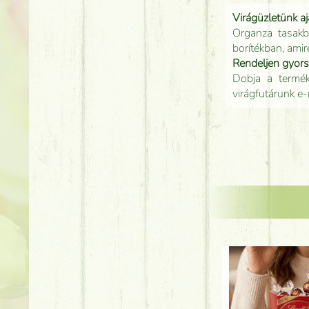
Virágüzletünk a
Organza tasakb
borítékban, amir
Rendeljen gyor
Dobja a terméke
virágfutárunk e-