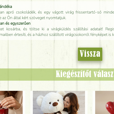
jándéka
an apró csokoládék, és egy vágott virág frissentartó-só minde
e az Ön által kért szöveget nyomtatjuk.
san és egyszerűen
t kosárba, és töltse ki a virágküldés szállítási adatait! Regisz
mailben értesíti, és a házhoz szállított virágcsokorról fényképet is 
Vissza
Kiegészítőt válas