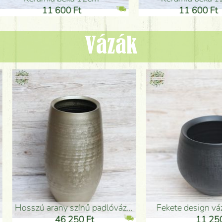
1 600 Ft
11 600 Ft
Vázák
adlóváza (50x29cm)
fekete design váza (15x20cm)
0 Ft
11 250 Ft