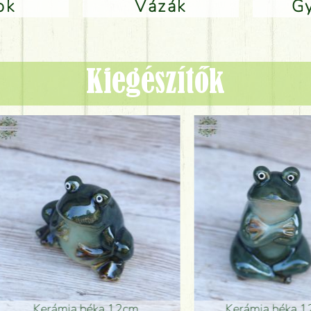
lok
Vázák
Kiegészítők
ia béka 12cm
Kerámia béka 12cm