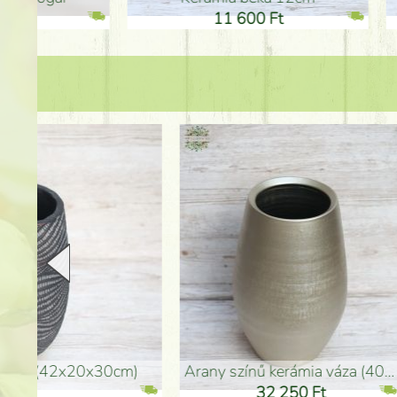
11 600 Ft
1
arany színű kerámia váza (40x26cm)
hosszú arany színű p
32 250 Ft
46 25