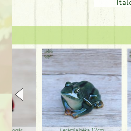
Ita
Kerámia béka 12cm
Kerám