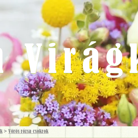
m Virág
ok
>
Vörös rózsa csokrok