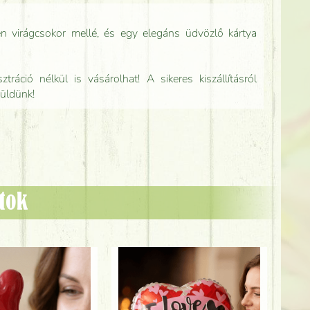
n virágcsokor mellé, és egy elegáns üdvözlő kártya
tráció nélkül is vásárolhat! A sikeres kiszállításról
küldünk!
ztok