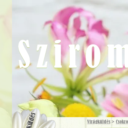
Sziro
Virágküldés
Virágküldés
>
Csokr